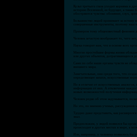
Культ третьего глаза уходит корнями в др
историю Вселенной, ее будущее, а также 
обостряются чувства: обоняние, слух, зрен
Большинство людей принимает за истину в
совершенные инструменты, поэтому наш м
Примером тому общеизвестный феномен дал
Человек зачастую воображает то, чего не
Наука говорит нам, что в основе всех орг
Многие простейшие формы жизни обладают
или других объектов, дотрагивающихся до
Сами по себе наши органы чувств не обл
внешнего мира.
Замечательные, они среди того, что созда
определяющее запахи, искусственные нерв
Но в отличие от искусственных аналогов, 
информации от них. А отключение каждого
новых возможностей получения информаци
Человек редко об этом задумывается, пола
Но это, по мнению ученых, рассуждения м
Трудно даже представить, как расширился 
знал.
Предположим, у людей появился бы орган ч
происходит в других местах в мире, а мож
Или, например, у человека появилось бы р