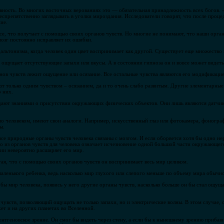
евность. Во многих восточных верованиях это — обязательная принадлежность всех богов. 
беспрепятственно заглядывать в уголки мироздания. Исследователи говорят, что после проц
ие.
се, что получает с помощью своих органов чувств. Но многие не понимают, что наши орган
озг постоянно исправляет их ошибки.
ьтонизма, когда человек один цвет воспринимает как другой. Существует еще множество 
т, ощущает отсутствующие запахи или вкусы. А в состоянии гипноза он и вовсе может виде
анов чувств лежит ощущение или осязание. Все остальные чувства являются его модификацие
 только одним чувством – осязанием, да и то очень слабо развитым. Другие элементарн
 них.
адают знаниями о присутствии окружающих физических объектов. Они лишь являются датчи
но человеком, имеют свои аналоги. Например, искусственный глаз или фотокамера, фоногра
ы.
все природные органы чувств человека связаны с мозгом. И если оборвется хотя бы одно не
 из органов чувств для человека означает исчезновение одной большой части окружающего
и невероятно расширяет его мир.
гая, что с помощью своих органов чувств он воспринимает весь мир целиком.
аленького ребенка, ведь насколько мир глухого или слепого меньше по объему мира обычно
бы мир человека, появись у него другие органы чувств, насколько больше он бы стал ощуща
увств, позволяющий ощущать не только запахи, но и электрические волны. В этом случае, 
ет и на других планетах во Вселенной.
ентгеновское зрение. Он смог бы видеть через стену, а если бы к нынешнему зрению прибав