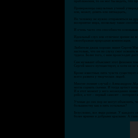
приближения, то он мог бы видеть, что п
Приверженцы оккультных учений утверждают
или, может, девять или пятнадцать,.
Но человеку не нужно отправляться на др
восприятие мира, поскольку такие спосо
И очень часто эти способности основываю
Идеальный слух или отличное зрение не все
своеобразная природная компенсация.
Любители джаза хорошо знают Сергея Ману
настолько, что он по слуху смог освоить 
чудеса. Более того, с ним происходят до
Сам музыкант объясняет этот феномен тем,
Сергей много путешествует, и хотя он не
Кроме известных пяти чувств существует 
всего развита у творческих людей.
Многие помнят случай с Александром Абду
могла сорвать съемки. И тогда артист поп
И в этот момент у него неожиданно пошел
рейсе, а тот – первый самолет – потерпел 
Ученые до сих пор не могут объяснить, че
большинству как и пять остальных?
Безусловно, все люди разные. У каждого с
более яркими и добрыми красками. А главно