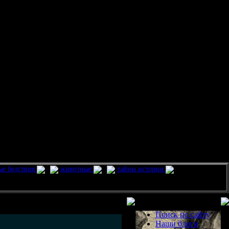
ые бедствия
животные
тайны истории
Разделы
Поиск по сайту
Наши блоги