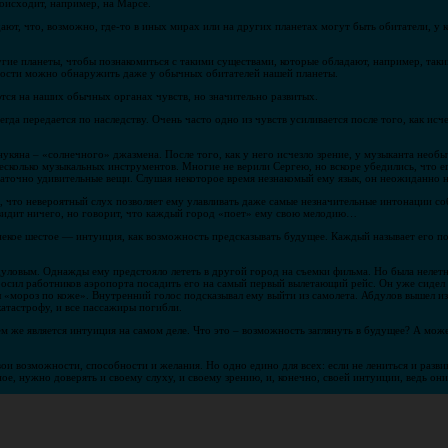
роисходит, например, на Марсе.
, что, возможно, где-то в иных мирах или на других планетах могут быть обитатели, у ко
угие планеты, чтобы познакомиться с такими существами, которые обладают, например, таки
бности можно обнаружить даже у обычных обитателей нашей планеты.
тся на наших обычных органах чувств, но значительно развитых.
гда передается по наследству. Очень часто одно из чувств усиливается после того, как исч
кяна – «солнечного» джазмена. После того, как у него исчезло зрение, у музыканта необ
несколько музыкальных инструментов. Многие не верили Сергею, но вскоре убедились, что е
статочно удивительные вещи. Слушая некоторое время незнакомый ему язык, он неожиданно 
 что невероятный слух позволяет ему улавливать даже самые незначительные интонации соб
 видит ничего, но говорит, что каждый город «поет» ему свою мелодию…
некое шестое — интуиция, как возможность предсказывать будущее. Каждый называет его по
ловым. Однажды ему предстояло лететь в другой город на съемки фильма. Но была нелетна
росил работников аэропорта посадить его на самый первый вылетающий рейс. Он уже сидел 
 «мороз по коже». Внутренний голос подсказывал ему выйти из самолета. Абдулов вышел из
катастрофу, и все пассажиры погибли.
м же является интуиция на самом деле. Что это – возможность заглянуть в будущее? А мож
вои возможности, способности и желания. Но одно едино для всех: если не лениться и разви
е, нужно доверять и своему слуху, и своему зрению, и, конечно, своей интуиции, ведь они,