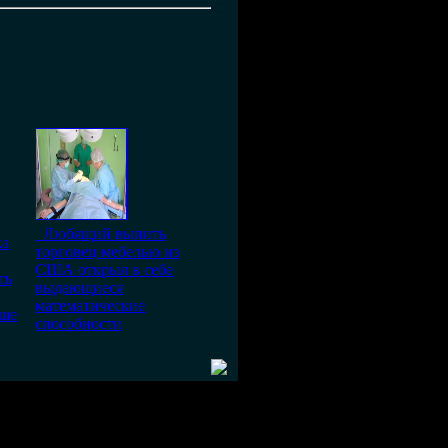
Любящий выпить
ка
торговец мебелью из
США открыл в себе
ть
выдающиеся
математические
ьше
способности