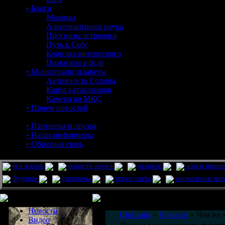
• Блоги
Мозаика
Альтернативная наука
Прогнозы астролога
Путь к Себе
Копилка интересного
Помогаем в беде
• Мониторинг планеты
Активность Солнца
Карта катаклизмов
Камера на МКС
• Прием новостей
• Партнеры и друзья
• Наши информеры
• Обратная связь
pro жизнь
новости науки
человек
нло и приш
будущее
гипотезы
конец света
аномальные яв
Меню сайта
Информация
Комментировать статьи на сайте 
Новости
UfoLeaks
»
Новости
» Чем же 
Видео