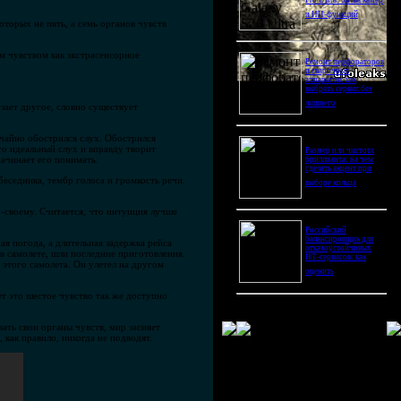
Pro Ultra: битва камер
и ИИ-функций
торых не пять, а семь органов чувств
м чувством как экстрасенсорное
Ремонт перфораторов
и сварочных
аппаратов: как
выбрать сервис без
лишнего
езает другое, словно существует
ычайно обострился слух. Обострился
го идеальный слух и вправду творит
Размер или чистота
начинает его понимать.
бриллианта: на чем
сделать акцент при
еседника, тембр голоса и громкость речи.
выборе кольца
-своему. Считается, что интуиция лучше
Российский
балансировщик для
я погода, а длительная задержка рейса
отказоустойчивых
в самолете, шли последние приготовления.
ИТ-сервисов: как
 этого самолета. Он улетел на другом
оценить
ет это шестое чувство так же доступно
вать свои органы чувств, мир засияет
 как правило, никогда не подводят.