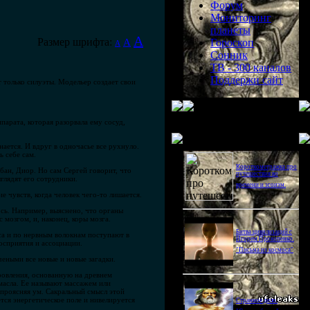
Форум
Мониторинг
планеты
A
Размер шрифта:
A
Гороскоп
A
Сонник
ТВ - 300 каналов
Поддержи сайт
т только силуэты. Модельер создает свои
парата, которая разорвала ему сосуд,
Последнее видео
нается. И вдруг в одночасье все рухнуло.
ь себе сам.
Короткометражка про
абан, Диор. Но сам Сергей говорит, что
путешествия во
ыглядят его сотрудники.
времени и эгоизм.
ие чувств, когда человек чего-то лишается.
ось. Например, выяснено, что органы
 мозгом, и, наконец, коры мозга.
Битва цивилизаций с
а и по нервным волокнам поступают в
Игорем Прокопенко.
восприятия и ассоциации.
"Письма из космоса"
чеными все новые и новые загадки.
ровления, основанную на древнем
асла. Ее называют массажем или
 проясняя ум. Сакральный смысл этой
ется энергетическое поле и нивелируется
Странное дело.