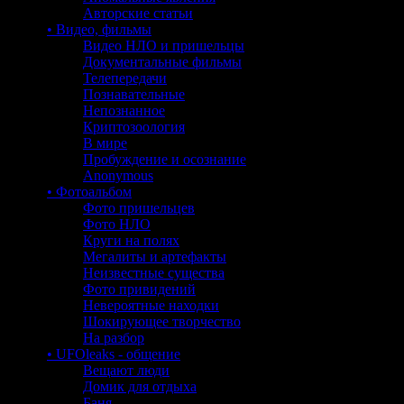
Авторские статьи
• Видео, фильмы
Видео НЛО и пришельцы
Документальные фильмы
Телепередачи
Познавательные
Непознанное
Криптозоология
В мире
Пробуждение и осознание
Anonymous
• Фотоальбом
Фото пришельцев
Фото НЛО
Круги на полях
Мегалиты и артефакты
Неизвестные существа
Фото привидений
Невероятные находки
Шокирующее творчество
На разбор
• UFOleaks - общение
Вещают люди
Домик для отдыха
Баня