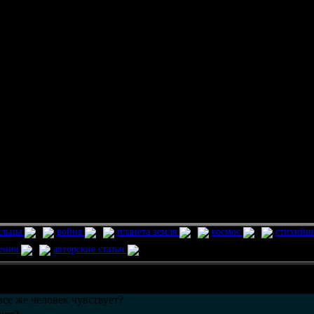
ельцы
война
планета земля
космос
стихийн
ления
авторские статьи
возможно только в течении
30
дней со дня публикации.
все же человек чувствует?