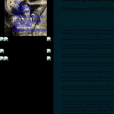
Чем же все же человек чувств
Фото
UFOleaks -
Опубликовано: 16-10-2014, 11
общение
Прием новостей
Обратная связь
Партнеры
Наши информеры
И он был прав: Сергей Ермаков практическ
коллекции на ощупь: прикладывая ткань к 
Ермаков стесняется своей слепоты. Его пр
Сергей еще помнит тот другой – яркий мир
перед тем, как глаз залился кровью. А пот
Сергей знал, что болен. У него был диабет
Он уже готовил себе петлю, когда руки не
Он не может рисовать, ткань в платье скл
готов поменять свою славу на зрение, пото
Единственное, чего не понял до сих пор Ер
Ученые пытаются разгадать тайну: чем яв
чувств состоят непосредственно из трех ч
Анализатор воспринимает информацию, по
мозг. В коре головного мозга вся получен
На первый взгляд кажется, что все достат
Сегодня некоторые тайские спа-салоны пр
индийском учении Аюрведе. Широдара – эт
стимулированием «третьего глаза». Говоря
специальной процедуры заключается в том,
негативное воздействие внешнего мира.