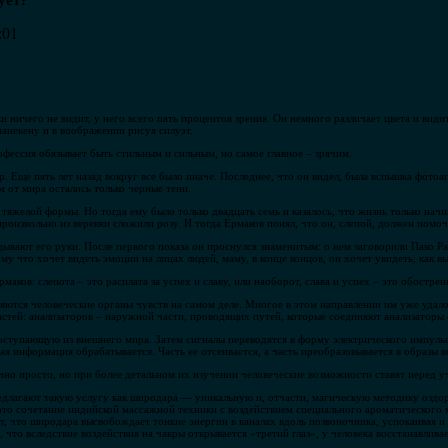
ует?
:01
и ничего не видит, у него всего пять процентов зрения. Он немного различает цвета и види
манекену и в воображении рисуя силуэт.
офессия обязывает быть стильным и сильным, но самое главное – зрячим.
. Еще пять лет назад вокруг все было иначе. Последнее, что он видел, была вспышка фотоап
ом от мира остались только черные тени.
 тяжелой формы. Но тогда ему было только двадцать семь и казалось, что жизнь только начи
произвольно из веревки сложили розу. И тогда Ермаков понял, что он, слепой, должен помоч
адывают его руки. После первого показа он проснулся знаменитым: о нем заговорили Пако Р
му что хочет видеть эмоции на лицах людей, маму, в конце концов, он хочет увидеть, как в
маков: слепота – это расплата за успех и славу, или наоборот, слава и успех – это обострен
ляются человеческие органы чувств на самом деле. Многое в этом направлении им уже удал
астей: анализаторов – наружной части, проводящих путей, которые соединяют анализаторы с
ступающую из внешнего мира. Затем сигналы переводятся в форму электрического импульс
ная информация обрабатывается. Часть ее отсеивается, а часть преобразовывается в образы 
очно просто, но при более детальном их изучении человеческие возможности ставят перед у
едлагают такую услугу как широдара — уникальную и, отчасти, магическую методику оздо
о сочетание индийской массажной техники с воздействием специального ароматического м
т, что широдара высвобождает тонкие энергии в каналах вдоль позвоночника, успокаивая и
 что вследствие воздействия на чакры открывается «третий глаз», у человека восстанавлива