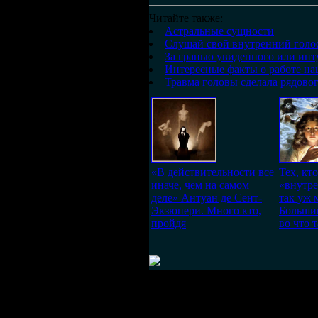
Читайте также:
Астральные сущности
Слушай свой внутренний голо
За гранью увиденного или ин
Интересные факты о работе на
Травма головы сделала рядово
«В действительности все
Тех, кт
иначе, чем на самом
«внутре
деле» Антуан де Сент-
так уж 
Экзюпери. Много кто,
Больши
пройдя
во что т