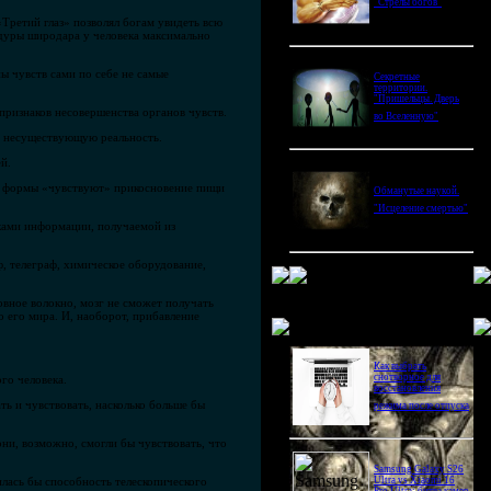
"Стрелы богов"
«Третий глаз» позволял богам увидеть всю
едуры широдара у человека максимально
ы чувств сами по себе не самые
Секретные
территории.
"Пришельцы. Дверь
признаков несовершенства органов чувств.
во Вселенную"
ть несуществующую реальность.
й.
ые формы «чувствуют» прикосновение пищи
Обманутые наукой.
"Исцеление смертью"
ками информации, получаемой из
ф, телеграф, химическое оборудование,
рвное волокно, мозг не сможет получать
 его мира. И, наоборот, прибавление
Новое в блогах
Как выбрать
снотворное для
го человека.
восстановления
ть и чувствовать, насколько больше бы
режима после отпуска
они, возможно, смогли бы чувствовать, что
Samsung Galaxy S26
илась бы способность телескопического
Ultra vs Xiaomi 16