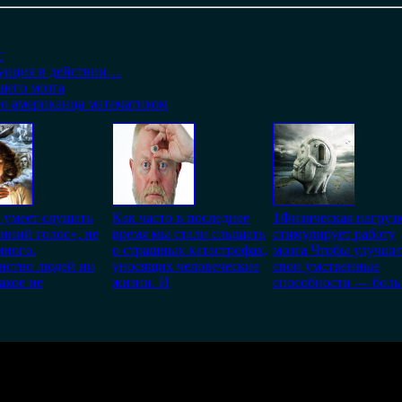
с
туиция в действии…
шего мозга
го американца математиком
о умеет слушать
Как часто в последнее
1Физическая нагруз
нний голос», не
время мы стали слышать
стимулирует работу
много.
о страшных катастрофах,
мозга Чтобы улучши
нство людей ни
уносящих человеческие
свои умственные
акое не
жизни. И
способности — бол