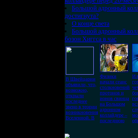
коллайдере перед 20-мес
Большой адронный колл
достигнута?
О конце света
Большой адронный кол
бозон Хиггса в час
Физики
Ил
В Швейцарии
начали сеанс
го
объявили, что,
столкновений
че
возможно,
протонов и
бо
открыли
ионов свинца
го
последнее
на Большом
вс
звено в теории
адронном
сл
возникновения
коллайдере –
мо
Вселенной. В
последнюю
об