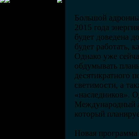
Большой адронный
2015 года энерги
будет доведена до
будет работать, к
Однако уже сейч
обдумывать план
десятикратного п
светимости, а так
«наследников». О
Международный л
который планируе
Новая программа 