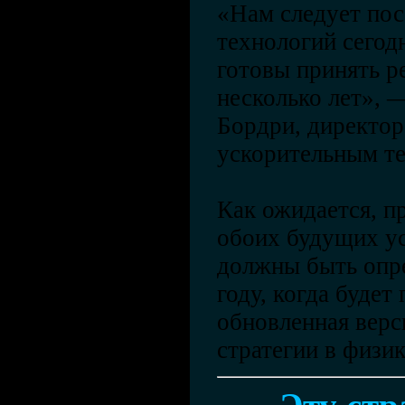
«Нам следует пос
технологий сегод
готовы принять 
несколько лет», 
Бордри, директо
ускорительным т
Как ожидается, п
обоих будущих ус
должны быть опр
году, когда будет
обновленная верс
стратегии в физик