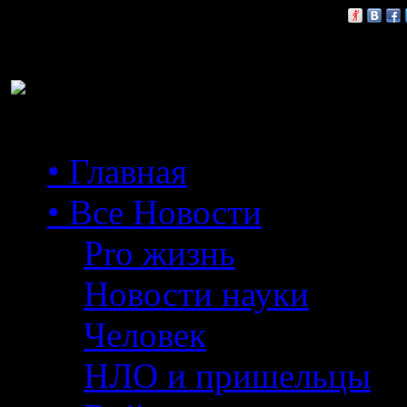
Расскажи друзьям:
• Главная
• Все Новости
Pro жизнь
Новости науки
Человек
НЛО и пришельцы