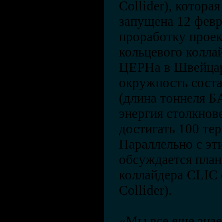
Collider), котора
запущена 12 февр
проработку проек
кольцевого колла
ЦЕРНа в Швейцар
окружность соста
(длина тоннеля Б
энергия столкнов
достигать 100 тер
Параллельно с эт
обсуждается план
коллайдера CLIC 
Collider).
«Мы все еще знае