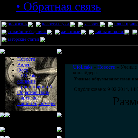
• Обратная связь
pro жизнь
новости науки
человек
нло и приш
стихийные бедствия
животные
тайны истории
авторские статьи
Меню сайта
Информация
Комментировать статьи на сайте 
Новости
публикации.
Видео
UfoLeaks
»
Новости
» Ученые 
Фото
коллайдера.
UFOleaks -
Ученые обдумывают план нов
общение
Прием новостей
Опубликовано: 9-02-2014, 14:
Обратная связь
Разм
Партнеры
Наши информеры