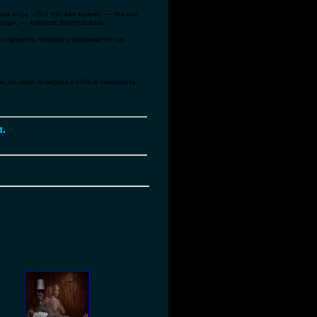
ная вода. «Все что вам нужно — это как
воды», — говорят португальцы.
м скорость «водного альпиниста» не
м, но надо поверить в себя и совершить
м.