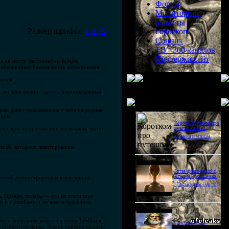
Форум
Мониторинг
планеты
A
Размер шрифта:
A
Гороскоп
A
Сонник
ТВ - 300 каналов
Поддержи сайт
оя на мосту Вестминстер-Бридж,
й обеспечивал безопасность мероприятия.
 моря.
, из чего можно сделать парадоксальный
Последнее видео
рые давно прославились у себя на родине
ации.
Короткометражка про
ле слова на протяжении нескольких часов
путешествия во
времени и эгоизм.
 столб, которого левитирующие
Битва цивилизаций с
Игорем Прокопенко.
землей демонстрировала выпускница
"Письма из космоса"
. Правда, полеты — это не статичное
ки и с ушибами и легким сотрясением
чего направила запрос на север Замбии в
Странное дело.
 столичном парке. А ведь деревня удалена