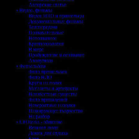
Авторские статьи
• Видео, фильмы
Видео НЛО и пришельцы
Документальные фильмы
Телепередачи
Познавательные
Непознанное
Криптозоология
В мире
Пробуждение и осознание
Anonymous
• Фотоальбом
Фото пришельцев
Фото НЛО
Круги на полях
Мегалиты и артефакты
Неизвестные существа
Фото привидений
Невероятные находки
Шокирующее творчество
На разбор
• UFOleaks - общение
Вещают люди
Домик для отдыха
Баня