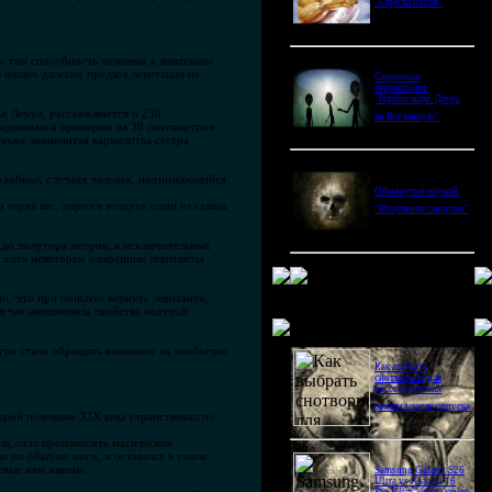
"Стрелы богов"
 тем способность человека к левитации
 наших далеких предков левитация не
Секретные
территории.
"Пришельцы. Дверь
е Леруа, рассказывается о 230
во Вселенную"
поднимался примерно на 30 сантиметров
также знаменитая кармелитка сестра
 подобных случаях человек, поднимающийся
Обманутые наукой.
теряя вес, парил в воздухе один из самых
"Исцеление смертью"
до полутора метров, в исключительных
, хотя некоторые одаренные левитанты
но, что при попытке вернуть левитанта,
случае напоминала свойства надутой
Новое в блогах
ногие стали обращать внимание на необычно
Как выбрать
снотворное для
восстановления
режима после отпуска
орой половине XIX века странствовал по
за, стал произносить магические
и по обычаю ноги, и оставался в таком
тные нам законы.
Samsung Galaxy S26
Ultra vs Xiaomi 16