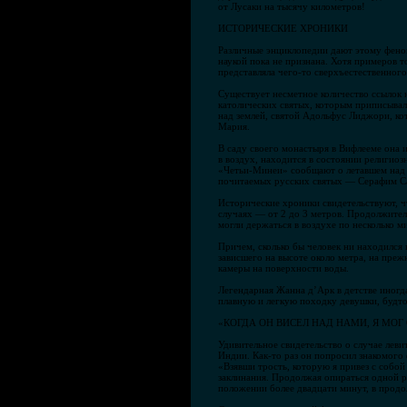
от Лусаки на тысячу километров!
ИСТОРИЧЕСКИЕ ХРОНИКИ
Различные энциклопедии дают этому феном
наукой пока не признана. Хотя примеров 
представляла чего-то сверхъестественног
Существует несметное количество ссылок 
католических святых, которым приписывал
над землей, святой Адольфус Лиджори, кот
Мария.
В саду своего монастыря в Вифлееме она и
в воздух, находится в состоянии религиозн
«Четьи-Минеи» сообщают о летавшем над р
почитаемых русских святых — Серафим С
Исторические хроники свидетельствуют, ч
случаях — от 2 до 3 метров. Продолжител
могли держаться в воздухе по несколько м
Причем, сколько бы человек ни находился в
зависшего на высоте около метра, на преж
камеры на поверхности воды.
Легендарная Жанна д’Арк в детстве иногда
плавную и легкую походку девушки, будто 
«КОГДА ОН ВИСЕЛ НАД НАМИ, Я МОГ
Удивительное свидетельство о случае лев
Индии. Как-то раз он попросил знакомого
«Взявши трость, которую я привез с собой
заклинания. Продолжая опираться одной ру
положении более двадцати минут, в продо