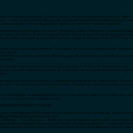
ену следующее определение: «Подъем в воздух тела без применения механизмов». Вместе с
тому — сотни, если не тысячи! Причем, как утверждают исследователи паранормального, для
о и была доступна не только выдающимся людям, но и многим из простых смертных.
на левитацию в религиозных источниках. Например, в книге «Левитация», написанной Оливь
ась такая способность. К ним относятся Игнатий Лойола, который во время медитации при
орый поднялся в воздух на глазах своей паствы в церкви св. Иоанна в Фогье в 1777 году, а 
ногда взлетала на вершины деревьев. Поднимаясь, она держалась за ветви дерева. Во всех
ого экстаза.
екой Волхов архиепископе Иоанне Новгородском. Исцеляя молитвой тяжелобольных, часто 
аровский.
то обычные люди поднимались относительно невысоко — от 10 до 50 сантиметров, реже — 
ьность «полетов» также бывала разной. Но чаще всего она не превышала нескольких секунд
инут.
 воздухе, его не сносило ветром, и он приземлялся в том же месте, откуда взлетел. Интерес
нее место, два человека оказывались бессильными. Реакция тела зависшего человека в этом 
 по собственному желанию взлетала вверх на глазах у подруг. А когда она повзрослела, м
она не ходила по земле, а парила над ней.
 ОБХВАТИТЬ РУКАМИ ЕГО НОГИ»
итации оставил французский ученый-путешественник и писатель Луи Жаколио, который во вт
 факира Ковиндасами подняться в воздух.
 с Цейлона, — писал Жаколио, — факир оперся на нее ладонью одной руки и, опустивши гла
кой на трость, Ковиндасами постепенно поднялся в воздух на два фута от земли, скрестивш
лжение которых я тщетно ломал себе голову, каким образом могли быть нарушены все извес