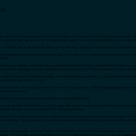
:32
рода на Темзе прямо напротив Палаты общин и палаты лордов. Ошеломленные зрители, ст
и, даже не замочив ног, аж до середины реки, после чего сел в полицейский катер, которы
из Библии, во время которого Иисус совершил чудо, пройдя по поверхности Галилейского
ией может воспроизвести далеко не каждый пусть даже суперпрофессиональный иллюзионист
обще?!
воей родной страны, чилийские братья-близнецы Николя Луизетти и Джон Пол Олберри, кото
сты, вновь повергли соотечественников в шок, установив в Сантьяго мировой рекорд левит
потрясло жителей чилийской столицы, что на центральных улицах города в буквальном смыс
ь действительно было на что.
ров над землей, при этом единственной точкой опоры для них служил стоявший вертикально
ись пальцами рук.
0 минут, братья тем самым установили долгожданный рекорд.
смогли увидеть жители перуанской столицы. На центральной площади Лимы зависание над 
Клаудиа Пачеко, которая называет себя «Принцесса Инка».
воздуху без каких бы то ни было подручных средств замбийский маг и чародей Калас Свиба
тся «осечки». Так, однажды, он упал в центральном парке Барлстоун столицы Замбии Луса
».
льно подтвердила, что Калас Свиба действительно упал с неба в центральном парке, после 
бщили, что местные жители видели колдуна в его собственном доме за три часа до падения в