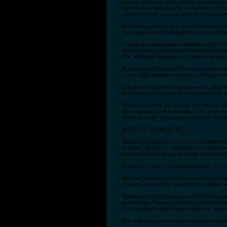
Спустя несколько дней факир, прощаясь со
с точностью определить эту высоту благод
уровне шестой полосы. Видя его поднимаю
Как Ковиндасами, так и другие факиры, д
дарований, но и отказывались описать св
Самым прославленным левитантом был, без
присутствии профессоров Петербургского 
Юм, который, видимо, находился в трансе, 
Выступления Даниэля Юма производили на з
писал: «Юм поднялся в воздух. Когда он в
Сам же Юм говорил: «Как правило, меня п
бы я пытался ухватить ту незримую силу,
Позже, по этому же поводу, Юм писал: «В
не осознавал, хотя и понимал, что, упав 
дневном свете, остальные же случаи сверш
ВИДЕО В ЗИМНЕМ ЛЕСУ
Природа левитации до сих пор не выяснен
величин. Другие — наличием в человечес
напоминающем транс, который вызывают у
Буддисты и даосисты предполагают, что у
Многие религии говорят о перевоплощении
доказать свою точку зрения пока никому н
Профессор Эрик Бергольц из США убежден
гравитации. Главное разбудить генную пам
и осуществить мечту своего детства: летать
Как, к примеру, это делает девочка из ви