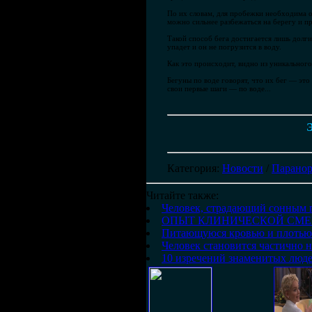
По их словам, для пробежки необходима о
можно сильнее разбежаться на берегу и п
Такой способ бега достигается лишь долги
упадет и он не погрузится в воду.
Как это происходит, видно из уникального
Бегуны по воде говорят, что их бег — это
свои первые шаги — по воде...
Э
Категория
:
Новости
/
Паранор
Читайте также:
Человек, страдающий сонным п
ОПЫТ КЛИНИЧЕСКОЙ СМЕ
Питающуюся кровью и плотью 
Человек становится частично 
10 изречений знаменитых люде