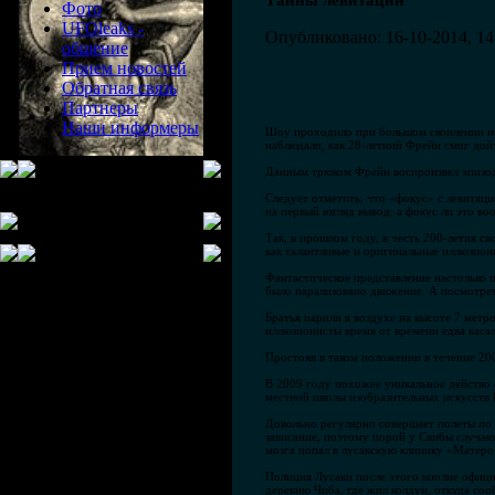
Тайны левитации
Фото
UFOleaks -
Опубликовано: 16-10-2014, 14
общение
Прием новостей
Обратная связь
Партнеры
Наши информеры
Шоу проходило при большом скоплении на
наблюдали, как 28-летний Фрейн смог дойт
Данным трюком Фрейн воспроизвел эпизод 
Следует отметить, что «фокус» с левитац
на первый взгляд вывод: а фокус ли это во
Так, в прошлом году, в честь 200-летия с
как талантливые и оригинальные иллюзиони
Фантастическое представление настолько 
было парализовано движение. А посмотрет
Братья парили в воздухе на высоте 7 мет
иллюзионисты время от времени едва касал
Простояв в таком положении в течение 20
В 2009 году похожее уникальное действо 
местной школы изобразительных искусств 
Довольно регулярно совершает полеты по 
зависание, поэтому порой у Свибы случаю
мозга попал в лусакскую клинику «Матеро
Полиция Лусаки после этого вполне официа
деревню Чиба, где жил колдун, откуда соо