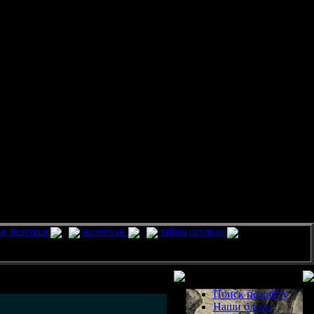
ые бедствия
животные
тайны истории
Разделы
Поиск по сайту
Наши блоги