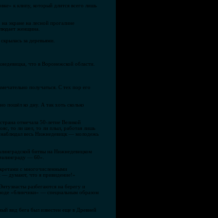
вке» к клипу, который длится всего лишь
 на экране на лесной прогалине
блюдает женщина.
скрылась за деревьями.
жнедевицка, что в Воронежской области.
замечательно получаться. С тех пор его
о пошёл ко дну. А так хоть сколько
страна отмечала 50-летие Великой
с, то ли шел, то ли плыл, работая лишь
ом наблюдал весь Нижнедевицк — молодежь
Сталинградской битвы на Нижнедевицком
Сталинграду — 60».
секретами с многочисленными
и — думают, что я привидение!»
Энтузиасты разбегаются на берегу и
о воде «блинчики» — специальным образом
ый вид бега был известен еще в Древней