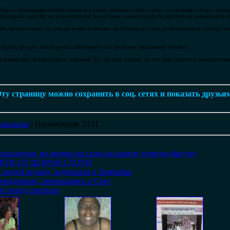
бувь с подошвами из качественной резины, плавный спуск к озеру и как можно более холод
родолжать свой бег по определенной траектории, ставя ступню полностью на поверхность 
ми тренировками, но тем не менее позволяет пробежать не один десяток метров, прежде че
 видео, которое посмотрели в Интернете уже несколько миллионов человек.
 расширение человеческого сознания. То, что они делают, до сих пор считалось невозможны
ту страницу можно сохранить в соц. сетях и показать друзья
мальное
|
Просмотров
: 2121
араличом, во время сна снял на камеру темную фигуру
РТИ ОТ ШЭРОН СТОУН
людей ведьму, задержали в Зимбабве
невидимым, превращаясь в Свет
й перед смертью