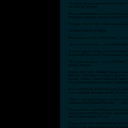
«Я снимал на видеокамеру во время прогул
44 секунды, Jevgenij.
Видео первоначально показывает играющую 
появляется парящая в воздухе на высоте 2
Услышав собачий лай и увидев нацеленную 
ПЕРВЫЕ ШАГИ ПО ВОДЕ
Возвращаясь к тому, с чего начали — к «
«Как-то плыл по реке, — рассказывает Вале
Тогда Котляров и понял, что может делать 
фирменный трюк такой: погрузившись в вод
«Я человек-поплавок, — шутит Котляров. —
пройду по воде!
Первое свое «шоу» бывший токарь, а ныне
Победы. Собравшиеся на берегу водоема зр
ногами, человек. Таким образом Котляров
восхищалась бодрым стариком, а старушки
К 50-летию битвы на Курской дуге он про
водохранилище Котляров прошел по воде ч
«Тело — вертикально воде, а ногами я оч
журналистами Валерий Павлович. — Люблю
Тем временем в мире набирает популярнос
продолжают свой путь по воде, стараясь 
брошенные плоские камушки.
Рекордсмены water mountaineering Себаст
Греции и они лишь возродили его на ново