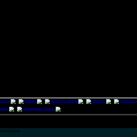
ельцы
война
планета земля
космос
стихийн
ления
авторские статьи
возможно только в течении
30
дней со дня публикации.
левитации