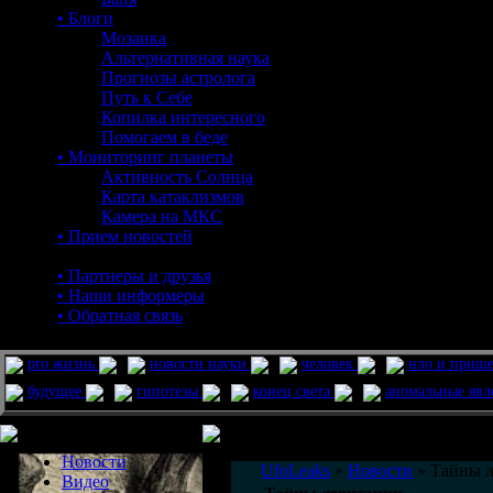
• Блоги
Мозаика
Альтернативная наука
Прогнозы астролога
Путь к Себе
Копилка интересного
Помогаем в беде
• Мониторинг планеты
Активность Солнца
Карта катаклизмов
Камера на МКС
• Прием новостей
• Партнеры и друзья
• Наши информеры
• Обратная связь
pro жизнь
новости науки
человек
нло и приш
будущее
гипотезы
конец света
аномальные яв
Меню сайта
Информация
Комментировать статьи на сайте 
Новости
UfoLeaks
»
Новости
» Тайны 
Видео