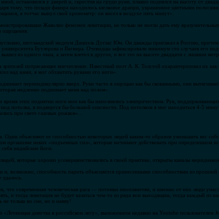
 мной, остановился у дверей и, скрестив на груди руки, плавно поднялся на высоту от двад
аря тому, что позади факира находилось шелковое драпри, украшенное цветными полосами, 
щимся, я тотчас вынул свой хронометр: он висел в воздухе пять минут».
емонстрировавшие Жаколио феномен левитации, не только не могли дать ему вразумительны
ои ощущения.
условно, шотландский медиум Даниэль Дуглас Юм. Он дважды приезжал в Россию, причем в
университета Бутлерова и Вагнера. Очевидцы зафиксировали минимум сто случаев его подъ
вышел из одного окна, а затем влетел в другое, и все это на высоте двадцати с лишним метр
рителей потрясающее впечатление. Известный поэт А. К. Толстой охарактеризовал их как н
исел над нами, я мог обхватить руками его ноги».
однимает перпендикулярно вверх. Руки часто я ощущаю как бы скованными, они вытягиваютс
 которая медленно поднимает меня над полом».
о время этих поднятии ноги мои как бы наполнялись электричеством. Рук, поддерживающих 
из-под потолка, я подвергся бы большой опасности. Под потолком я мог находиться 4-5 мин
ались при свете газовых рожков»...
а. Одни объясняют ее способностью некоторых людей каким-то образом уменьшать вес соб
ком организме неких «подъемных сил», которые начинают действовать при определенном п
 себя индийские йоги.
 людей, которые хорошо усовершенствовались в своей практике, открыты каналы меридианов 
 и, возможно, способность парить объясняется принесенными способностями из прошлой ж
е удалось.
, что современная человеческая раса — потомки инопланетян, и именно от них люди унас
ять, и тогда левитация не будет казаться чем-то из ряда вон выходящим, тогда каждый из н
 не только во сне, но и наяву!
део «Летающая девочка в российском лесу», выложенном недавно на Youtube пользователем J