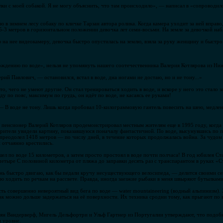
ки с моей собакой. Я не могу объяснить, что там происходило», — написал в «сопроводило
в зимнем лесу собаку по кличке Тарзан автора ролика. Когда камера уходит за ней вправо,
,5-3 метров в горизонтальном положении девочка лет семи-восьми. На земле за девочкой на
на нее видеокамеру, девочка быстро опустилась на землю, взяла за руку женщину и быстро 
хождению по воде», нельзя не упомянуть нашего соотечественника Валерия Котлярова из Ни
рий Павлович, — остановился, встал в воде, дна ногами не достаю, но и не тону...»
то, чего не умеют другие. Он стал тренироваться ходить в воде, и вскоре у него это стало 
у по пояс, максимум по грудь, он идёт по воде, не касаясь ее руками!
 В воде не тону. Лишь когда пробовал 10-килограммовую гантель повесить на шею, медленн
 пенсионер Валерий Котляров продемонстрировал местным жителям еще в 1995 году, когда 
ители увидели картину, показавшуюся поначалу фантастичной. По воде, высунувшись по поя
 преодолел 1418 метров — по числу дней, в течение которых продолжалась война. За чуд
 отчаянно крестились.
шел по воде 15 километров, а затем просто простоял в воде почти полчаса! В год юбилея 
етыре С половиной километра от пляжа до заправки десять раз с транспарантом в руках «
ень быстро двигаю, как бы педали кручу несуществующего велосипеда, — делится своими 
 ходить по речкам на рассвете. Правда, иногда заезжие рыбаки в меня швыряют бутылкам
ть совершенно невероятный вид бега по воде — water mountaineering (водный альпинизм). 
как можно дольше задержаться на её поверхности. Их техника сродни тому, как прыгают п
ьян Вандерверф, Мигель Дельфортри и Ульф Гартнер из Португалии утверждают, что подобн
м уровне.