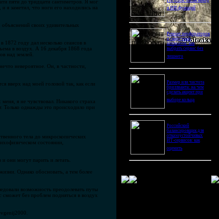
Pro Ultra: битва камер
цати пяти до тридцати сантиметров. Я мог
и я заметил, что ноги его находились на
и ИИ-функций
х объяснений своих удивительных
Ремонт перфораторов
и сварочных
 1872 году дал несколько сеансов в
аппаратов: как
ема в воздух. А 16 декабря 1868 года
выбрать сервис без
ов над землей.
лишнего
ечто невероятное. Он, в частности,
Размер или чистота
я вверх над моей головой так, как если
бриллианта: на чем
сделать акцент при
выборе кольца
меня, я не чувствовал. Никакого страха
ут. Только однажды это происходило при
Российский
балансировщик для
отказоустойчивых
ственного тела до микроскопических
ИТ-сервисов: как
сихофизическом состоянии,
оценить
и они могут парить и летать.
изни. Однако обосновать, а тем более
ледовали возможность преодолевать путы
ас сможет без проблем подняться в воздух
evgenij2000.