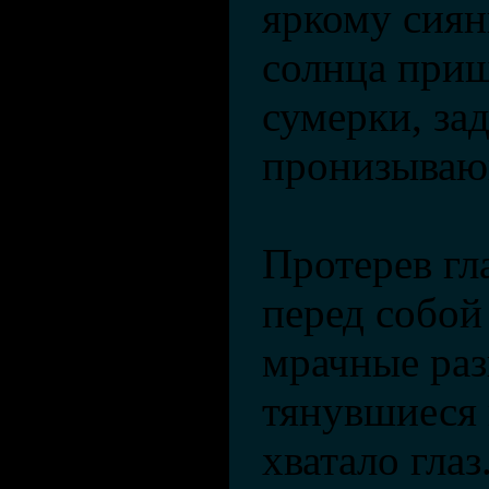
яркому сия
солнца при
сумерки, за
пронизываю
Протерев гла
перед собой
мрачные раз
тянувшиеся 
хватало глаз