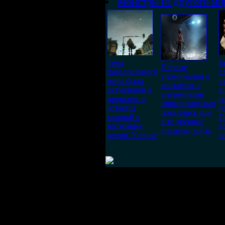
Монстры из другого ми
Тема
Е
Первые
параллельного
с
упоминания о
мира была
п
контактах с
актуальной в
в
внеземными
прошлом и
с
цивилизациями
остается
п
появились еще
таковой в
Г
в те древние
настоящее
в
времена, когда
время. Ученые
о