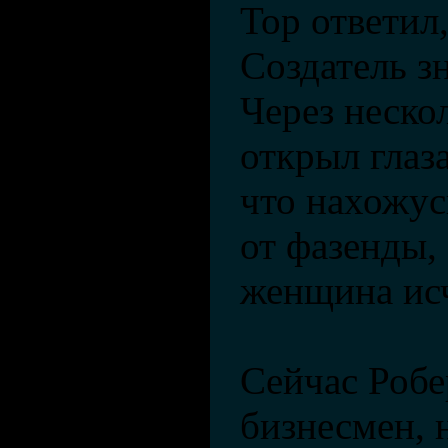
Тор ответил
Создатель з
Через неско
открыл глаз
что нахожус
от фазенды, 
женщина исч
Сейчас Робе
бизнесмен, 