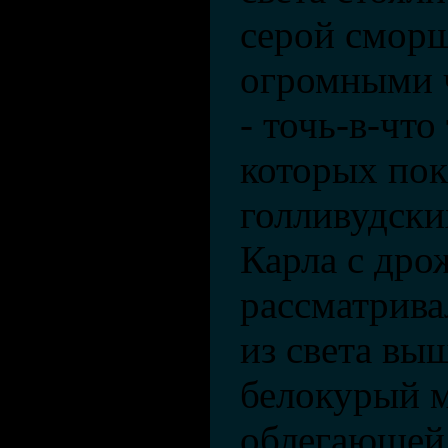
серой смор
огромными 
- точь-в-что
которых пок
голливудски
Карла с др
рассматрива
из света вы
белокурый 
облегающей 