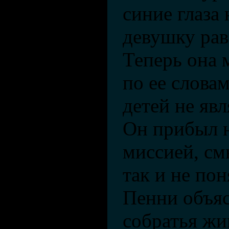
синие глаза 
девушку ра
Теперь она 
по ее словам
детей не явл
Он прибыл н
миссией, см
так и не по
Пенни объяс
собратья жи