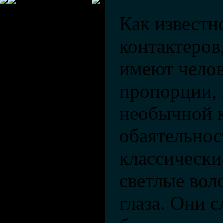
Как известн
контактеров
имеют челов
пропорции, 
необычной к
обаятельнос
классически
светлые вол
глаза. Они 