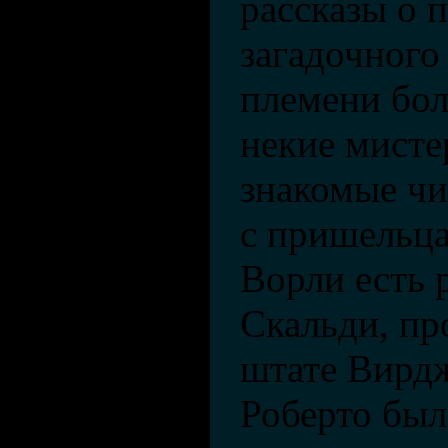
рассказы о 
загадочного
племени бо
некие мисте
знакомые чи
с пришельца
Ворли есть 
Скальди, п
штате Вирдж
Роберто было