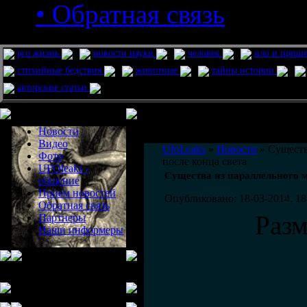
• Обратная связь
pro жизнь
новости науки
человек
нло и приш
стихийные бедствия
животные
тайны истории
авторские статьи
Меню сайта
Информация
Комментировать статьи на сайте 
Новости
публикации.
Видео
UfoLeaks
»
Новости
» Существ
Фото
после конца света
UFOleaks -
Существа из параллельного м
общение
Прием новостей
Опубликовано: 18-03-2014, 18
Обратная связь
Раз
Партнеры
Наши информеры