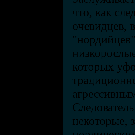
что, как сле
очевидцев, 
"нордийцев"
низкорослые
которых уф
традиционно
агрессивны
Следователь
некоторые, 
нордических