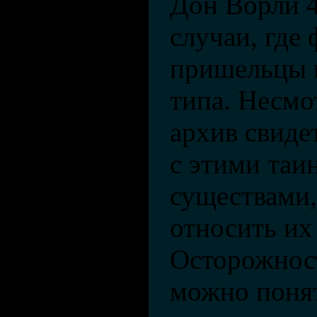
Дон Ворли 4
случаи, где
пришельцы 
типа. Несмо
архив свиде
с этими таи
существами,
относить их
Осторожност
можно понят