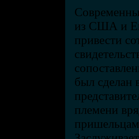
Современны
из США и Е
привести с
свидетельст
сопоставлен
был сделан 
представите
племени вря
пришельцами
Заслуживает