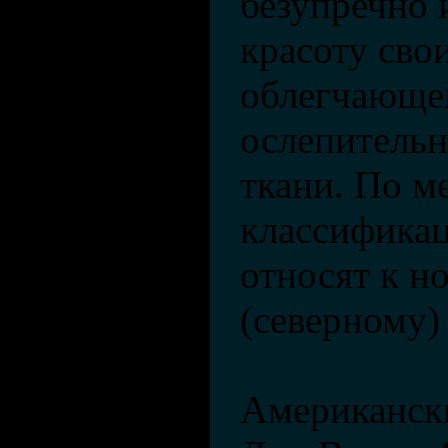
безупречно 
красоту сво
облегчающе
ослепительн
ткани. По 
классификац
относят к н
(северному)
Американски