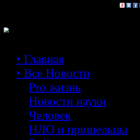
Расскажи друзьям:
• Главная
• Все Новости
Pro жизнь
Новости науки
Человек
НЛО и пришельцы