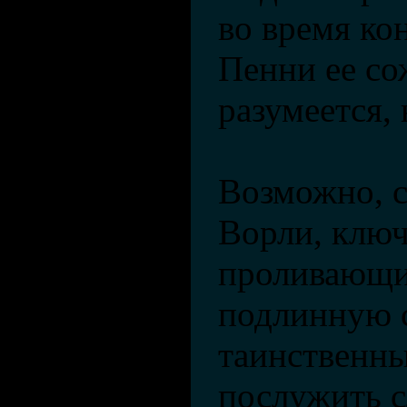
во время кон
Пенни ее сож
разумеется, 
Возможно, с
Ворли, клю
проливающи
подлинную 
таинственны
послужить с