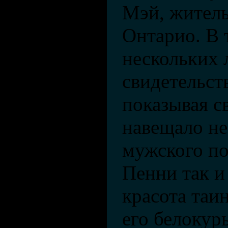
Мэй, жител
Онтарио. В 
нескольких л
свидетельст
показывая с
навещало не
мужского по
Пенни так и 
красота таин
его белокур