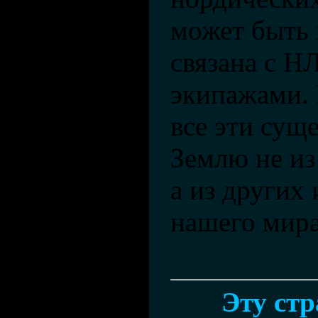
может быть
связана с Н
экипажами. 
все эти сущ
Землю не из
а из других
нашего мир
Эту ст