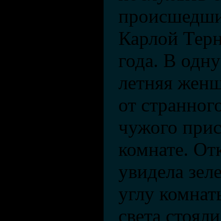
происшедши
Карлой Терн
года. В одну
летняя женщ
от странно
чужого прис
комнате. Отк
увидела зел
углу комнаты
света стояли