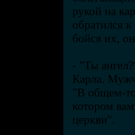
рукой на ка
обратился к
бойся их, о
- "Ты ангел?
Карла. Мужч
"В общем-то 
котором вам
церкви".