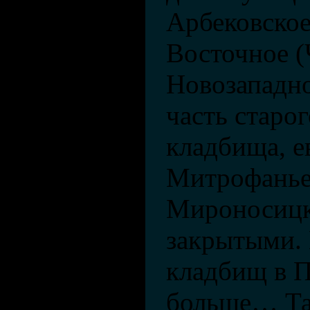
Арбековское
Восточное (
Новозападн
часть старог
кладбища, е
Митрофанье
Мироносицк
закрытыми.
кладбищ в П
больше… Так