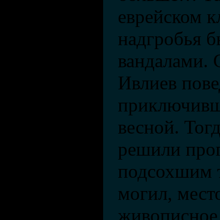
еврейском 
надгробья 
вандалами. 
Ивлиев пове
приключивш
весной. Тог
решили прог
подсохшим 
могил, мест
живописно