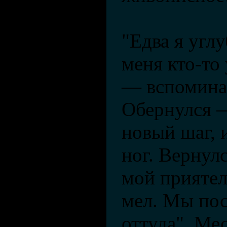
"Едва я углу
меня кто-то 
— вспомина
Обернулся —
новый шаг, 
ног. Вернулс
мой приятел
мел. Мы по
оттуда". Ме