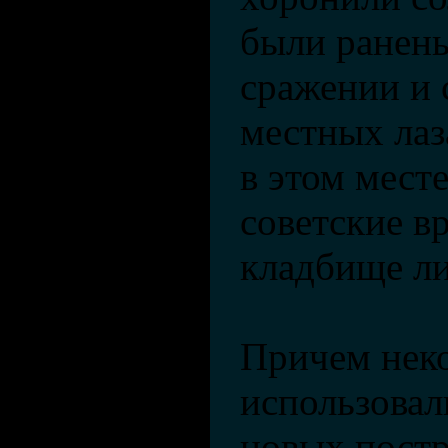
были ранен
сражении и 
местных лаз
в этом мест
советские в
кладбище л
Причем нек
использовал
новых постр