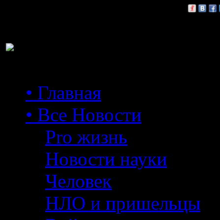
Расскажи друзьям:
• Главная
• Все Новости
Pro жизнь
Новости науки
Человек
НЛО и пришельцы