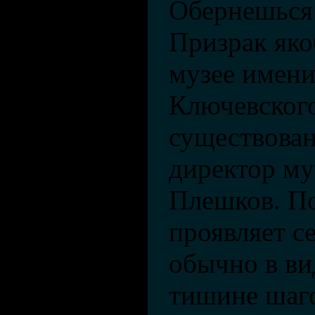
Обернешьс
Призрак яко
музее имени
Ключевского
существован
директор му
Плешков. По
проявляет се
обычно в ви
тишине шаго