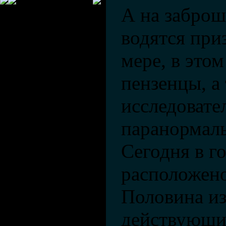
А на заброш
водятся при
мере, в это
пензенцы, а
исследовате
паранормал
Сегодня в г
расположено
Половина из
действующ