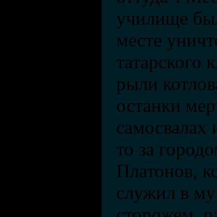
училище бы
месте уничт
татарского 
рыли котлов
останки мер
самосвалах 
то за городо
Платонов, к
служил в м
сторожем, ра