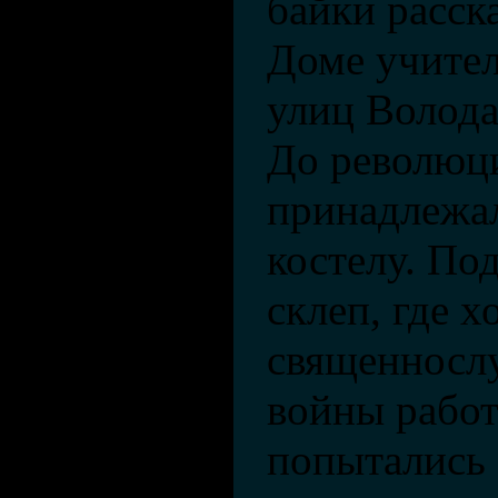
байки расск
Доме учител
улиц Волода
До революц
принадлежа
костелу. По
склеп, где 
священносл
войны рабо
попытались 