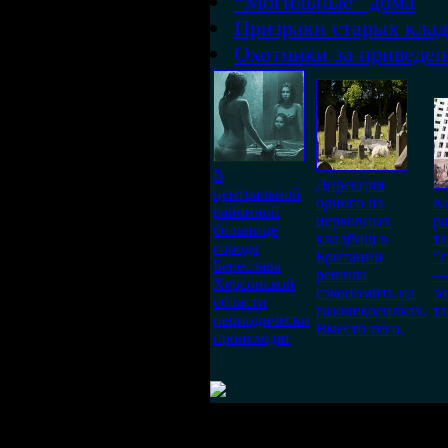
“Могильные” дома
Призраки старых кла
Охотники за приведе
В
Дирекция
центральной
одного из
К
районной
церковных
р
больнице
кладбищ в
т
города
Британии
"
Береслава
решила
—
Херсонской
сэкономить на
з
области
газонокосилках.
т
периодически
Вместо того,
происходят