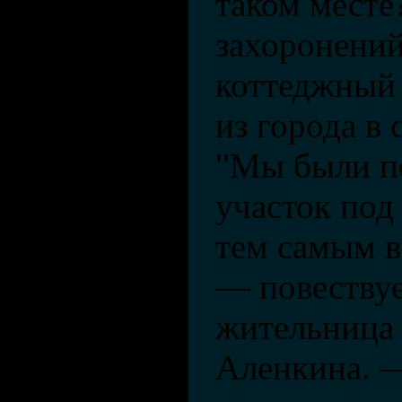
таком месте
захоронений
коттеджный 
из города в 
"Мы были п
участок под
тем самым в
— повествуе
жительница
Аленкина. 