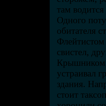
там водится 
Одного поту
обитателя с
Флейтистом 
свистел, др
Крышником, 
устраивал г
здания. Нап
стоит таксоп
хоронили со