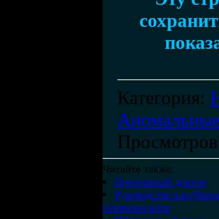
сохранить
показ
Категория
:
Аномальные
Просмотров
Читайте также:
Призрачный доктор
Руководство кладбища
газонокосилок