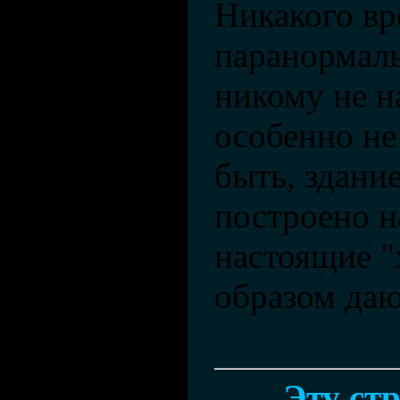
Никакого вр
паранормал
никому не н
особенно не
быть, здани
построено н
настоящие "
образом даю
Эту ст