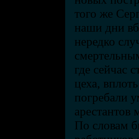
того же Сер
наши дни вб
нередко слу
смертельным
где сейчас с
цеха, вплоть
погребали 
арестантов 
По словам 