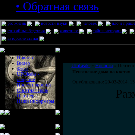
• Обратная связь
pro жизнь
новости науки
человек
нло и приш
стихийные бедствия
животные
тайны истории
авторские статьи
Меню сайта
Информация
Комментировать статьи на сайте 
Новости
публикации.
Видео
UfoLeaks
»
Новости
» Пензенс
Фото
Пензенские дома на костях
UFOleaks -
общение
Опубликовано: 20-03-2014, 15
Прием новостей
Раз
Обратная связь
Партнеры
Наши информеры