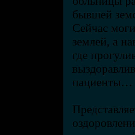
больницы ра
бывшей зем
Сейчас моги
землей, а на
где прогули
выздоравли
пациенты…
Представляе
оздоровлени