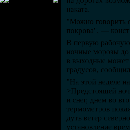
на дорогах возмож
наката.
"Можно говорить 
покрова", — конст
В первую рабочую
ночные морозы до 
в выходные может 
градусов, сообщил
"На этой неделе н
>Предстоящей ночь
и снег, днем во вт
термометров покаж
дуть ветер северн
установление врем