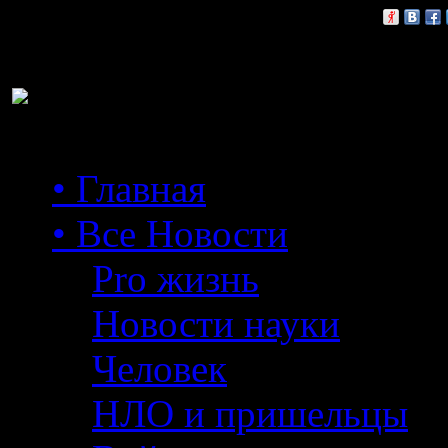
Расскажи друзьям:
• Главная
• Все Новости
Pro жизнь
Новости науки
Человек
НЛО и пришельцы