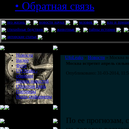
• Обратная связь
pro жизнь
новости науки
человек
нло и приш
стихийные бедствия
животные
тайны истории
авторские статьи
Меню сайта
Информация
Комментировать статьи на сайте 
Новости
UfoLeaks
»
Новости
» Москва в
Видео
Москва встретит апрель силь
Фото
UFOleaks -
Опубликовано: 31-03-2014, 11:5
общение
Прием новостей
Обратная связь
Партнеры
Наши информеры
По ее прогнозам, с