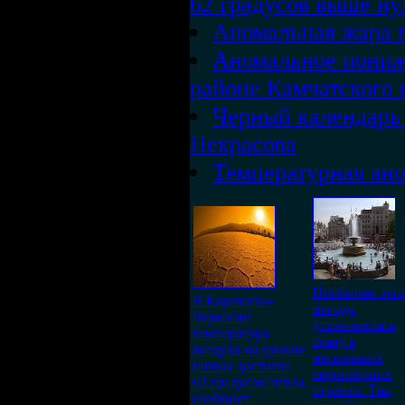
62 градусов выше ну
Аномальная жара 
Аномальное пониже
районе Камчатского 
Черный календарь 
Некрасова
Температурная ано
Необычно теп
В Карачаево-
погода
Черкесии
установилась
температура
сразу в
воздуха на уровне
нескольких
почвы достигла
европейских
62 градусов тепла,
странах. Так,
сообщает