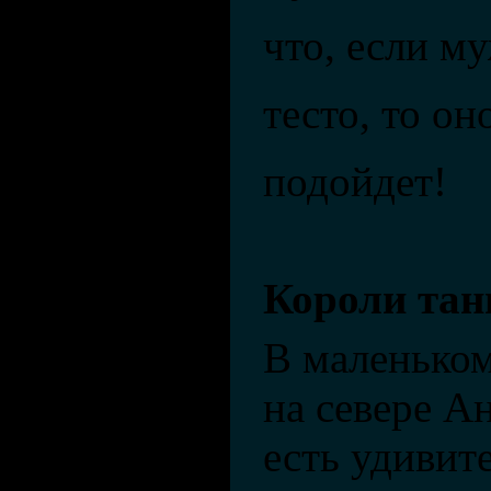
что, если м
тесто, то он
подойдет!
Короли тан
В маленьком
на севере А
есть удивит