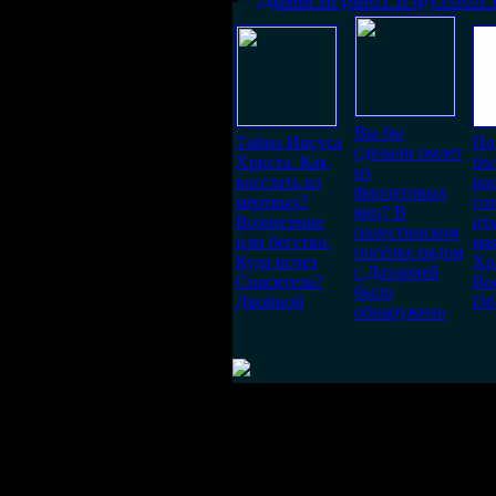
Вы бы
Тайна Иисуса
По
сделали омлет
Христа. Как
бо
из
восстать из
ро
фиолетовых
мёртвых?
го
яиц? В
Вознесение
от
палестинском
или бегство.
ма
посёлке рядом
Куда исчез
Хр
с Дахарией
Спаситель?
Во
было
Двойной
Об
обнаружено