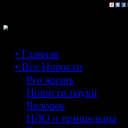
Расскажи друзьям:
• Главная
• Все Новости
Pro жизнь
Новости науки
Человек
НЛО и пришельцы