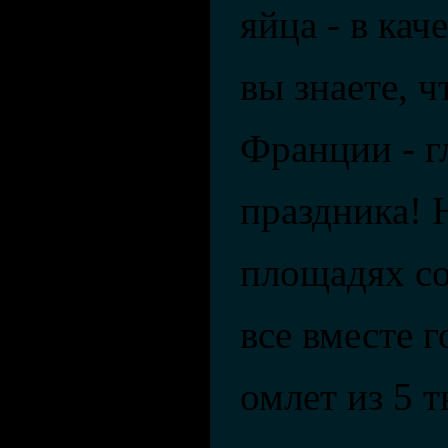
яйца - в кач
вы знаете, ч
Франции - г
праздника! 
площадях с
все вместе 
омлет из 5 т