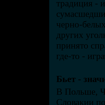
традиция - 
сумасшедших
черно-белых
других угол
принято спр
где-то - игр
Бьет - знач
В Польше, Ч
Словакии по