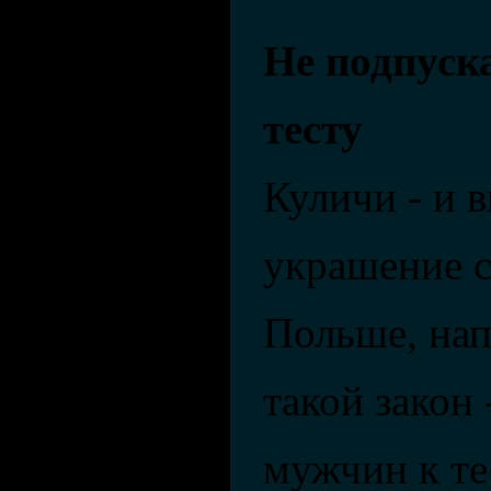
Не подпуск
тесту
Куличи - и в
украшение с
Польше, нап
такой закон 
мужчин к те