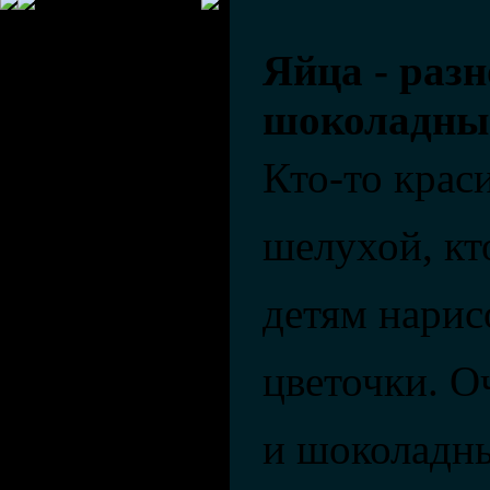
Яйца - раз
шоколадные
Кто-то крас
шелухой, кт
детям нарис
цветочки. О
и шоколадн