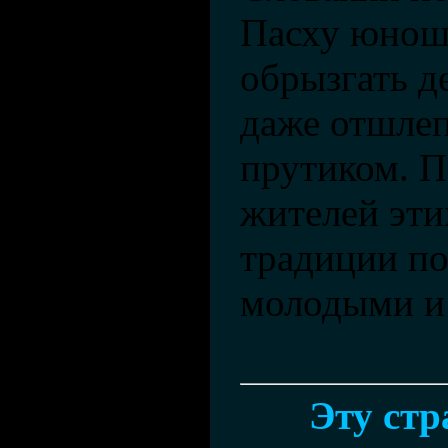
Пасху юнош
обрызгать д
даже отшлеп
прутиком. 
жителей этих
традиции по
молодыми и
Эту ст