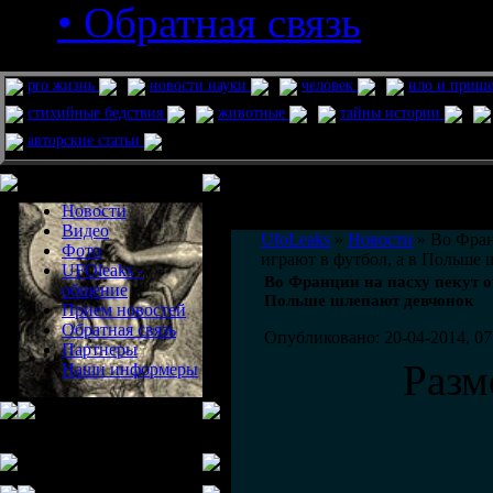
• Обратная связь
pro жизнь
новости науки
человек
нло и приш
стихийные бедствия
животные
тайны истории
авторские статьи
Меню сайта
Информация
Комментировать статьи на сайте 
Новости
публикации.
Видео
UfoLeaks
»
Новости
» Во Фран
Фото
играют в футбол, а в Польше
UFOleaks -
Во Франции на пасху пекут ом
общение
Польше шлепают девчонок
Прием новостей
Обратная связь
Опубликовано: 20-04-2014, 07
Партнеры
Разм
Наши информеры