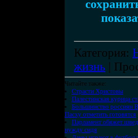
сохранить
показа
Категория
:
жизнь
|
Про
Читайте также:
Страсти Христовы
Палестинская курица ст
Большинство россиян В
Пасху отметить готовятся
Парламент обяжет швед
нужду сидя
Дамы играют в футбол 