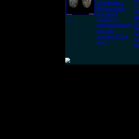
Недоверие к
в.
Федеральной
о
резервной
на
......
системе и
Го
обеспокоенность
Б
тем, что
мо
доллары США
С
могут
б