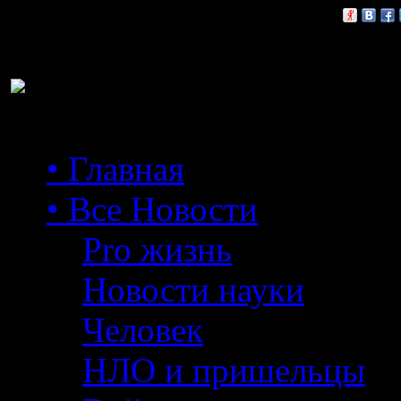
Расскажи друзьям:
• Главная
• Все Новости
Pro жизнь
Новости науки
Человек
НЛО и пришельцы