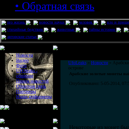
• Обратная связь
pro жизнь
новости науки
человек
нло и приш
стихийные бедствия
животные
тайны истории
авторские статьи
Меню сайта
Информация
Комментировать статьи на сайте 
Новости
публикации.
Видео
UfoLeaks
»
Новости
» Арабски
Фото
острове
UFOleaks -
Арабские золотые монеты на
общение
Прием новостей
Опубликовано: 5-05-2014, 07:
Обратная связь
Партнеры
Наши информеры
Некоторые из монет был