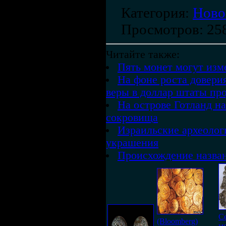
Категория
:
Ново
Просмотров
: 25
Читайте также:
Пять монет могут изм
На фоне роста довери
веры в доллар штаты пр
На острове Готланд н
сокровища
Израильские археоло
украшения
Происхождение назван
С
(Bloomberg)
м