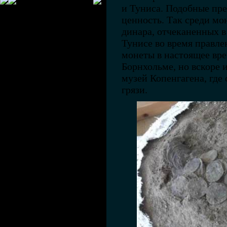
и Туниса. Подобные пр
ценность. Так среди мо
динара, отчеканенных в 
Тунисе во время правл
монеты в настоящее вр
Борнхольме, но вскоре 
музей Копенгагена, где
грязи.