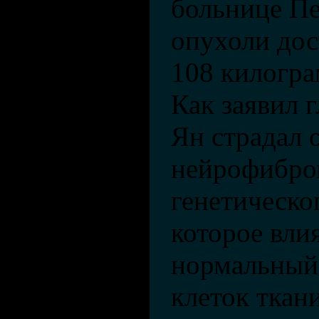
больнице Пе
опухоли дос
108 килогр
Как заявил 
Ян страдал 
нейрофибром
генетическо
которое вли
нормальный 
клеток ткан