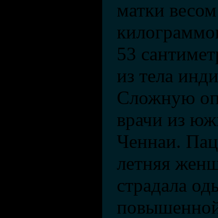
матки весом
килограммов
53 сантимет
из тела инд
Сложную оп
врачи из юж
Ченнаи. Пац
летняя женщ
страдала од
повышенной