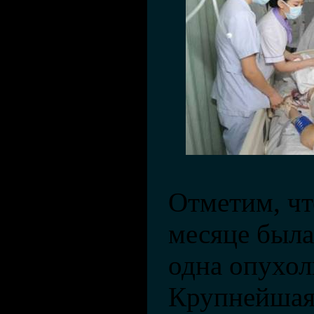
Отметим, ч
месяце была
одна опухол
Крупнейшая