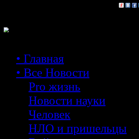
Расскажи друзьям:
• Главная
• Все Новости
Pro жизнь
Новости науки
Человек
НЛО и пришельцы