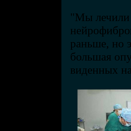
"Мы лечили 
нейрофибро
раньше, но 
большая опу
виденных на