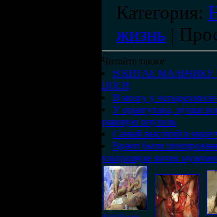
Категория
:
жизнь
|
Про
Читайте также:
В КИТАЕ МАЛЬЧИКУ
НОГИ
В мозгу у четырехмеся
У орангутана, лучше вс
раковую опухоль
Самый высокий в мире ч
Врачи были шокирован
ультразвуке яичек мужчин
Китайские