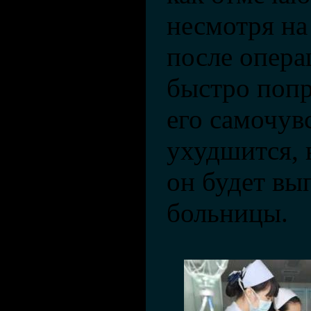
несмотря на
после опер
быстро попр
его самочув
ухудшится, 
он будет вы
больницы.