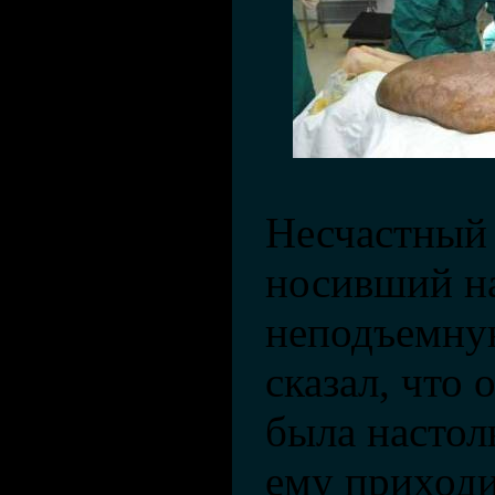
Несчастный
носивший на
неподъемную
сказал, что
была настол
ему приходи