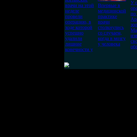
У 
врачи на этой
Впервые в
ор
неделе
медицинской
по
провели
практике
Ар
операцию, в
врачи
зо
ходе которой
столкнулись
Ма
успешно
со случаем,
из
удалили
когда в мозгу
св
лишние
у человека
об
конечности у