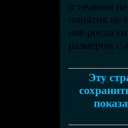
в течение не
понятия не 
нее росла г
размером с 
Эту ст
сохранить
показа