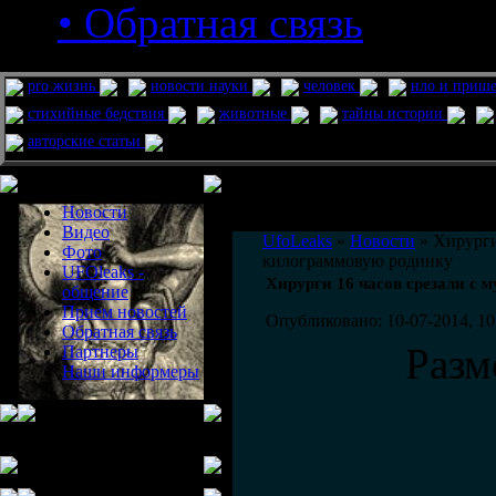
• Обратная связь
pro жизнь
новости науки
человек
нло и приш
стихийные бедствия
животные
тайны истории
авторские статьи
Меню сайта
Информация
Комментировать статьи на сайте 
Новости
публикации.
Видео
UfoLeaks
»
Новости
» Хирурги
Фото
килограммовую родинку
UFOleaks -
Хирурги 16 часов срезали с
общение
Прием новостей
Опубликовано: 10-07-2014, 10
Обратная связь
Разм
Партнеры
Наши информеры