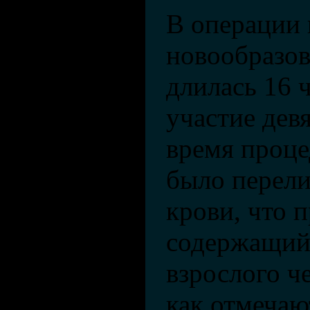
В операции
новообразов
длилась 16 
участие дев
время проц
было перели
крови, что 
содержащийс
взрослого ч
как отмечаю