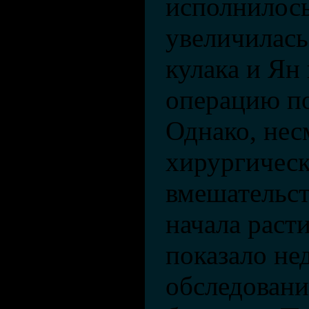
исполнилось
увеличилась
кулака и Ян
операцию по
Однако, нес
хирургичес
вмешательст
начала расти
показало не
обследовани