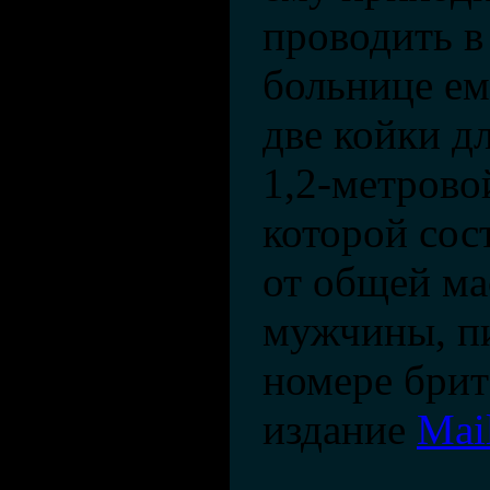
проводить в
больнице ем
две койки д
1,2-метрово
которой сос
от общей ма
мужчины, п
номере брит
издание
Mai