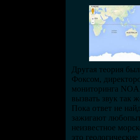
Другая теория бы
Фоксом, директор
мониторинга NOA
вызвать звук так ж
Пока ответ не най
зажигают любопытс
неизвестное морск
это геологические