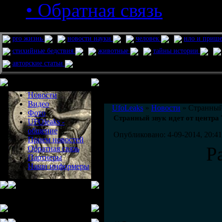
• Обратная связь
pro жизнь
новости науки
человек
нло и приш
стихийные бедствия
животные
тайны истории
авторские статьи
Меню сайта
Информация
Комментировать статьи на сайте 
Новости
публикации.
Видео
UfoLeaks
»
Новости
» Странный 
Фото
Странный звук идет от центра 
UFOleaks -
общение
Опубликовано: 4-09-2014, 20:41
Прием новостей
Р
Обратная связь
Партнеры
Наши информеры