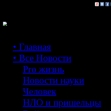
Расскажи друзьям:
• Главная
• Все Новости
Pro жизнь
Новости науки
Человек
НЛО и пришельцы