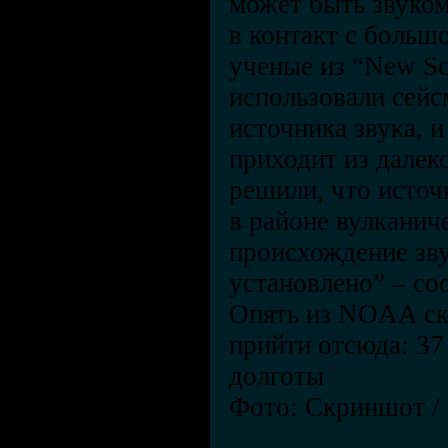
может быть звуко
в контакт с больш
ученые из “New Sci
использовали сейс
источника звука, и
приходит из далек
решили, что исто
в районе вулканич
происхождение зв
установлено” – с
Опять из NOAA ска
прийти отсюда: 37 
долготы
Фото: Скриншот /