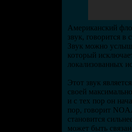
Американский флот
звук, говорится в с
Звук можно услыша
который исключае
локализованных и
Этот звук являетс
своей максимально
и с тех пор он нач
пор, говорит NOAA
становится сильне
может быть связан