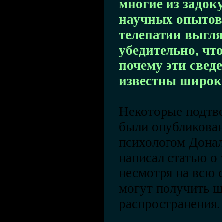
многие из задо
научных опытов
телепатии выгля
убедительно, чт
почему эти сведе
известны широк
Некоторые подтв
были опубликован
психологом Дона
написал статью о 
несмотря на всю 
могут получить 
распространения.