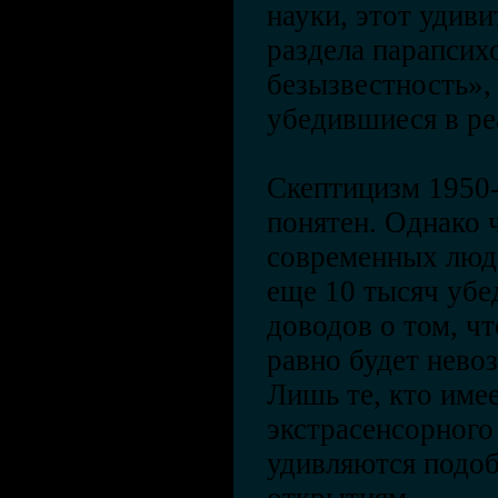
науки, этот удиви
раздела парапсих
безызвестность»,
убедившиеся в ре
Скептицизм 1950-
понятен. Однако 
современных люде
еще 10 тысяч уб
доводов о том, чт
равно будет нево
Лишь те, кто име
экстрасенсорного
удивляются подо