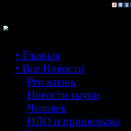
Расскажи друзьям:
• Главная
• Все Новости
Pro жизнь
Новости науки
Человек
НЛО и пришельцы