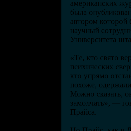
американских жур
была опубликован
автором которой
научный сотрудн
Университета шта
«Те, кто свято в
психических свер
кто упрямо отста
похоже, одержал
Можно сказать, о
замолчать», — го
Прайса.
Но Прайс, как и 