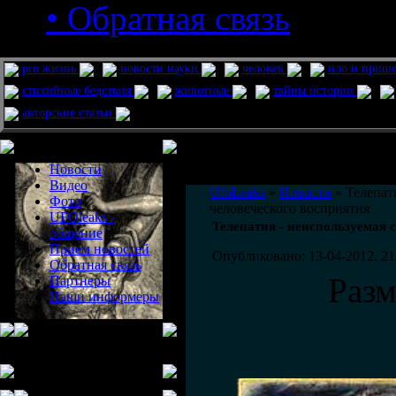
• Обратная связь
pro жизнь
новости науки
человек
нло и приш
стихийные бедствия
животные
тайны истории
авторские статьи
Меню сайта
Информация
Комментировать статьи на сайте 
Новости
публикации.
Видео
UfoLeaks
»
Новости
» Телепат
Фото
человеческого восприятия
UFOleaks -
Телепатия - неиспользуемая 
общение
Прием новостей
Опубликовано: 13-04-2012, 21
Обратная связь
Раз
Партнеры
Наши информеры