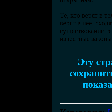
открытиям.
Те, кто верят в те
верят в нее, сход
существование те
известные законы 
Эту ст
сохранить
показа