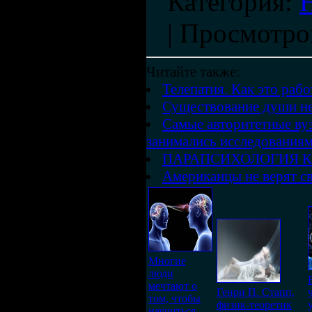
Категория
:
|
Просмотро
Читайте также:
Телепатия. Как это рабо
Существование души не
Самые авторитетные вуз
занимались исследованиям
ПАРАПСИХОЛОГИЯ К
Американцы не верят с
Многие
люди
мечтают о
Генри П. Стапп,
том, чтобы
физик-теоретик
научиться