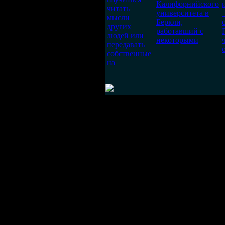
Калифорнийского
читать
университета в
мысли
Беркли,
других
работавший с
людей или
некоторыми
передавать
собственные
на