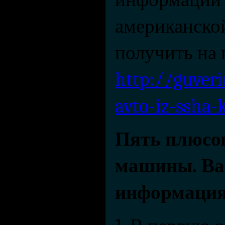
американско
http://guver
avto-iz-ssha-
Пять плюсов
машины. Важ
информация