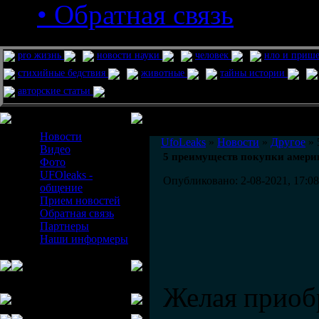
• Обратная связь
pro жизнь
новости науки
человек
нло и приш
стихийные бедствия
животные
тайны истории
авторские статьи
Меню сайта
Информация
Комментировать статьи на сайте 
Новости
UfoLeaks
»
Новости
»
Другое
» 
Видео
5 преимуществ покупки амер
Фото
UFOleaks -
Опубликовано: 2-08-2021, 17:08
общение
Прием новостей
Обратная связь
Партнеры
Наши информеры
Желая приоб