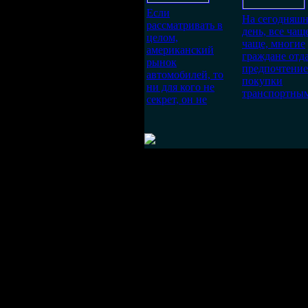
Если
На сегодняш
рассматривать в
день, все чащ
целом,
чаще, многие
американский
граждане отд
рынок
предпочтение
автомобилей, то
покупки
ни для кого не
транспортны
секрет, он не