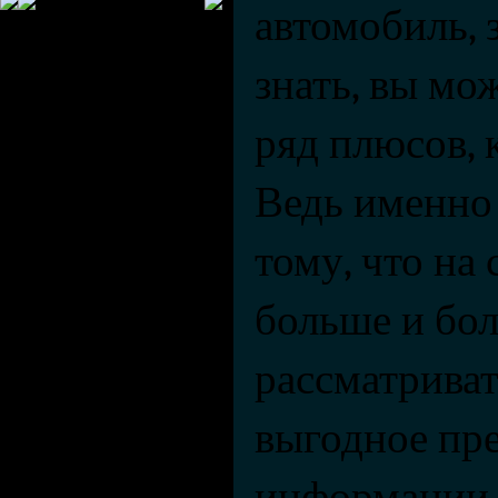
автомобиль, 
знать, вы мо
ряд плюсов, 
Ведь именно 
тому, что на 
больше и бол
рассматриват
выгодное пре
информации 