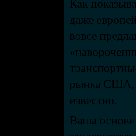
Как показыва
даже европей
вовсе предла
«навороченны
транспортные
рынка США, 
известно.
Ваша основна