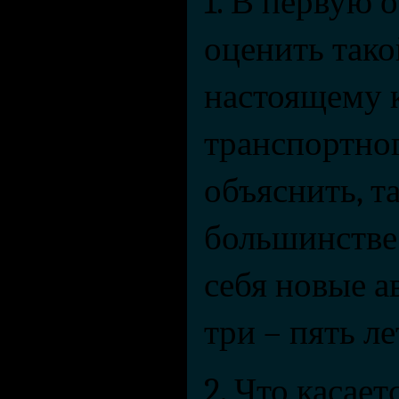
1. В первую о
оценить тако
настоящему к
транспортного
объяснить, та
большинстве 
себя новые а
три – пять ле
2. Что касает