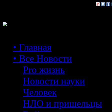
Расскажи друзьям:
• Главная
• Все Новости
Pro жизнь
Новости науки
Человек
НЛО и пришельцы