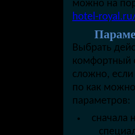
можно на по
hotel-royal.r
Параме
Выбрат
ь
дейс
комфортный о
сложно, если
по как можно
параметров:
снача
ла 
специа