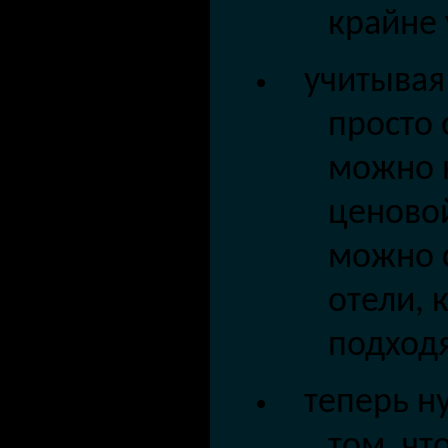
крайне 
учитывая 
просто 
можно 
ценовой
можно с
отели, 
подходя
теперь н
том, чт