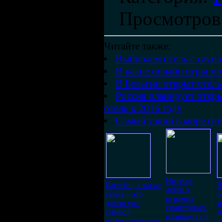
Просмотров
Читайте также:
Выбираем отель с сауно
В какие онлайн игры мо
В Бельгии открыт отель
Россия планирует откр
отель к 2016 году
Самый узкий в мире от
Интерес
Бассейн, а также
В
детей к
сауна – это
о
играмна
давно уже
м
смартфонах,
символ
А
планшетах и
инфраструктуры
и