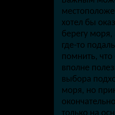
Важным може
местоположе
хотел бы ока
берегу моря,
где-то подал
помнить, что
вполне полез
выбора подхо
моря, но при
окончательн
только на ос