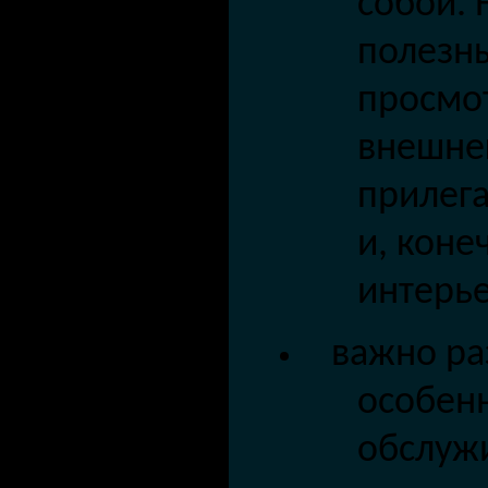
собой. 
полезн
просмо
внешнег
прилег
и, коне
ин
терь
важно ра
особен
обслужи