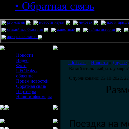
• Обратная связь
pro жизнь
новости науки
человек
нло и приш
стихийные бедствия
животные
тайны истории
авторские статьи
Меню сайта
Информация
Комментировать статьи на сайте 
Новости
публикации.
Видео
UfoLeaks
»
Новости
»
Другое
»
Фото
Какой отель выбрать у моря?
UFOleaks -
общение
Опубликовано: 25-10-2022, 22
Прием новостей
Разм
Обратная связь
Партнеры
Наши информеры
Поездка на мо