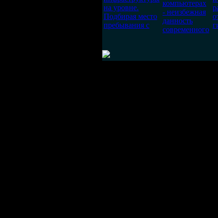
компьютерах
на уровне.
р
- неизбежная
Подбирая место
о
данность
пребывания с
г
современного