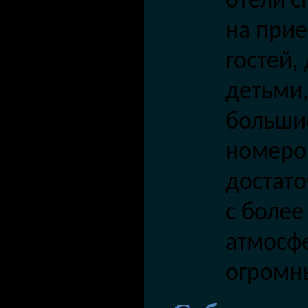
отели 
на при
гостей,
детьми,
больши
номеров
достато
с более
атмосф
огромн