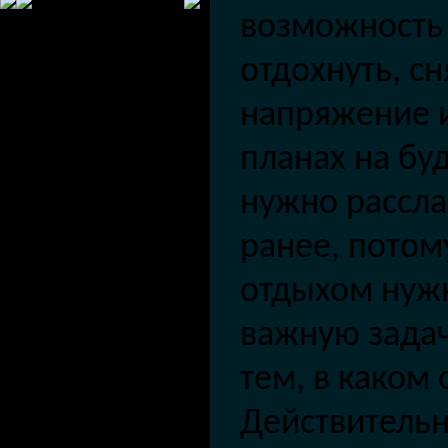
возможность
отдохнуть,
сн
напряжение и
планах на бу
нужно рассл
ранее
, потом
отдыхом нуж
важную зада
тем, в каком 
Действительн