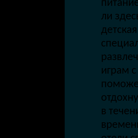
питани
ли здес
детская
специал
развле
играм с
поможе
отдо
хн
в течен
времен