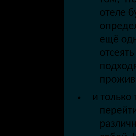
отеле б
определ
ещё од
отсеять
подход
прожив
и только
перейт
различ