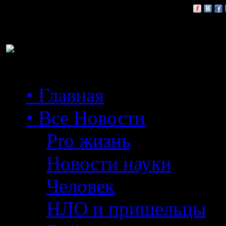
Расскажи друзьям:
• Главная
• Все Новости
Pro жизнь
Новости науки
Человек
НЛО и пришельцы