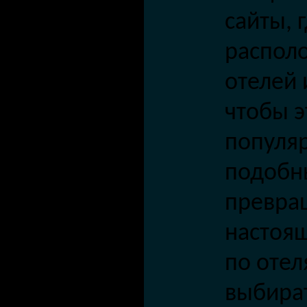
сайты, 
распол
отелей 
чтобы э
популя
подобн
превра
настоя
по отел
выбират