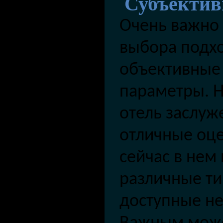
Субъектив
Очень важно 
выбора подхо
объективные
параметры. Н
отель заслуж
отличные оце
сейчас в нем
различные ти
доступные не