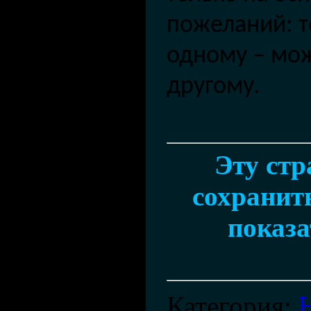
пожеланий: т
одному – мож
другому.
Эту ст
сохранить
показа
Категория
: