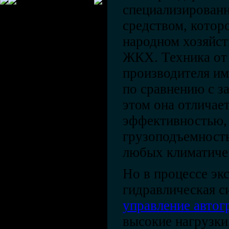
специализирован
средством, котор
народном хозяйст
ЖКХ. Техника от 
производителя и
по сравнению с 
этом она отличае
эффективностью,
грузоподъемность
любых климатиче
Но в процессе эк
гидравлическая с
управление автог
высокие нагрузки