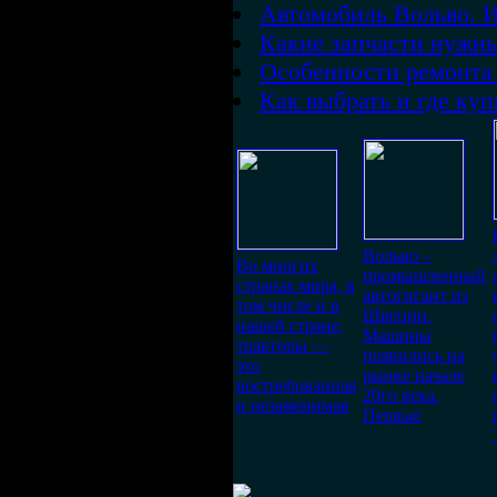
Автомобиль Вольво. И
Какие запчасти нужны
Особенности ремонта
Как выбрать и где куп
Вольво –
Во многих
промышленный
странах мира, в
автогигант из
том числе и в
Швеции.
нашей стране,
Машины
тракторы —
появились на
это
рынке начале
востребованная
20го века.
и незаменимая
Первые