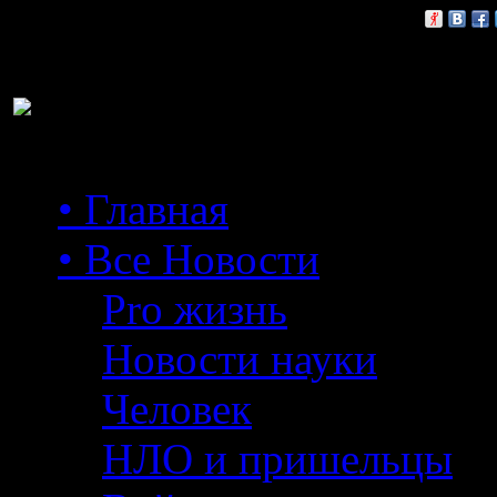
Расскажи друзьям:
• Главная
• Все Новости
Pro жизнь
Новости науки
Человек
НЛО и пришельцы