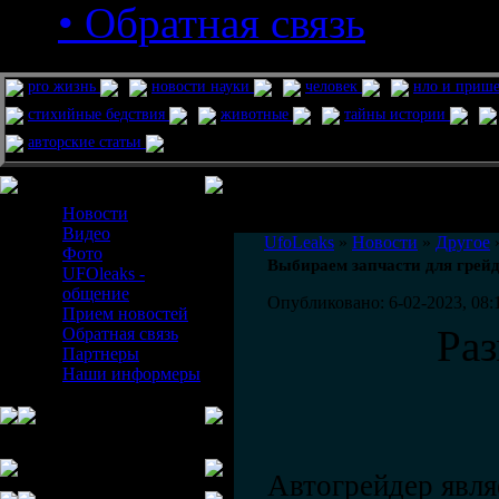
• Обратная связь
pro жизнь
новости науки
человек
нло и приш
стихийные бедствия
животные
тайны истории
авторские статьи
Меню сайта
Информация
Комментировать статьи на сайте 
Новости
публикации.
Видео
UfoLeaks
»
Новости
»
Другое
»
Фото
Выбираем запчасти для грей
UFOleaks -
общение
Опубликовано: 6-02-2023, 08:
Прием новостей
Ра
Обратная связь
Партнеры
Наши информеры
Автогрейдер явля