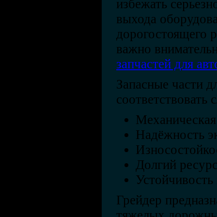
избежать серьезн
выхода оборудова
дорогостоящего 
важно внимательн
запчастей для ав
Запасные части д
соответствовать
Механическая
Надёжность э
Износостойко
Долгий ресур
Устойчивость 
Грейдер предназн
тяжелых дорожных