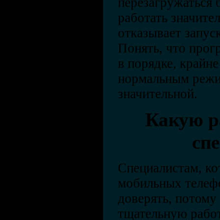
перезагружаться 
работать значите
отказывает запус
Понять, что прог
в порядке, крайн
нормальным режи
значительной.
Какую р
сп
Специалистам, к
мобильных телеф
доверять, потому
тщательную рабо