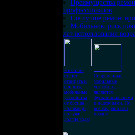
Преимущества ремон
профессионалов
Где лучше ремонтиро
Мобильник: риск поя
лет использования возр
Никто не
станет
Современные
отрицать и
мобильные
спорить,
устройства
мобильные
являются
устройства
функциональными
от бренда
и надежными. Но
«Samsung»,
все же, рано или
вот уже
поздно
долгие годы