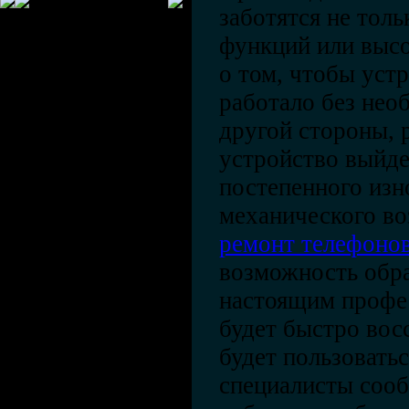
заботятся не тол
функций или высо
о том, чтобы уст
работало без нео
другой стороны, 
устройство выйдет
постепенного изно
механического во
ремонт телефоно
возможность обра
настоящим профе
будет быстро вос
будет пользовать
специалисты сооб