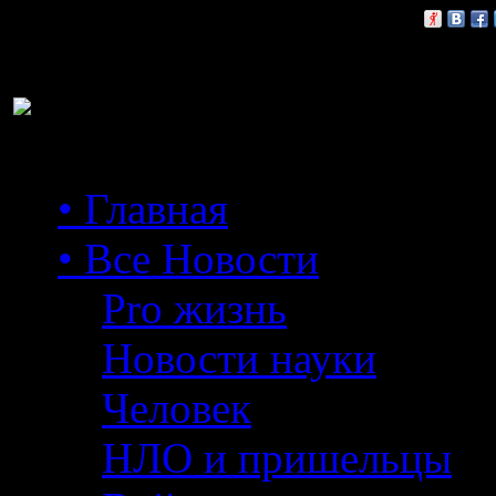
Расскажи друзьям:
• Главная
• Все Новости
Pro жизнь
Новости науки
Человек
НЛО и пришельцы