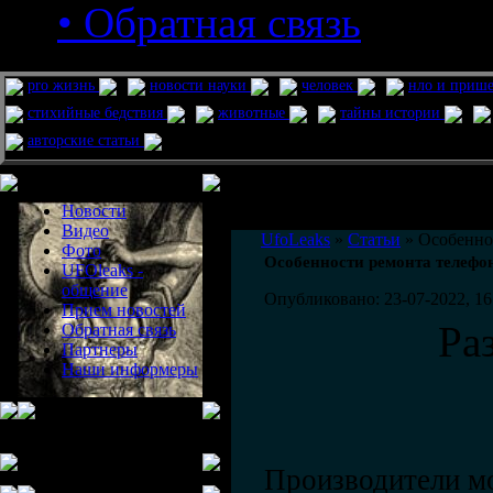
• Обратная связь
pro жизнь
новости науки
человек
нло и приш
стихийные бедствия
животные
тайны истории
авторские статьи
Меню сайта
Информация
Комментировать статьи на сайте 
Новости
публикации.
Видео
UfoLeaks
»
Статьи
» Особенно
Фото
Особенности ремонта телефо
UFOleaks -
общение
Опубликовано: 23-07-2022, 16
Прием новостей
Ра
Обратная связь
Партнеры
Наши информеры
Производители м