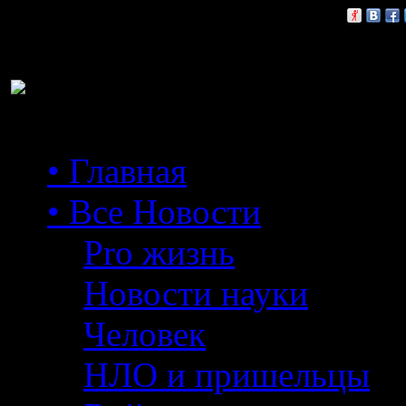
Расскажи друзьям:
• Главная
• Все Новости
Pro жизнь
Новости науки
Человек
НЛО и пришельцы