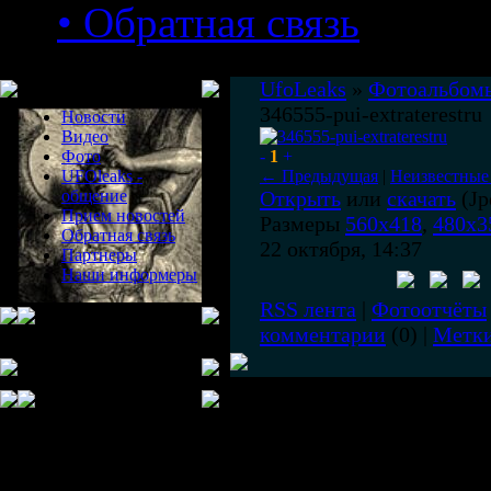
• Обратная связь
Меню сайта
UfoLeaks
»
Фотоальбом
346555-pui-extraterestru
Новости
Видео
Фото
-
1
+
UFOleaks -
← Предыдущая
|
Неизвестные
общение
Открыть
или
скачать
(Jp
Прием новостей
Размеры
560x418
,
480x3
Обратная связь
22 октября, 14:37
Партнеры
Наши информеры
RSS лента
|
Фотоотчёты
комментарии
(0) |
Метк