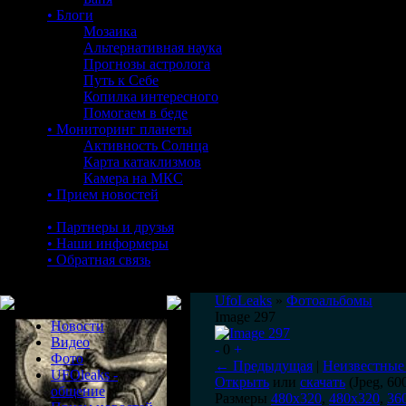
• Блоги
Мозаика
Альтернативная наука
Прогнозы астролога
Путь к Себе
Копилка интересного
Помогаем в беде
• Мониторинг планеты
Активность Солнца
Карта катаклизмов
Камера на МКС
• Прием новостей
• Партнеры и друзья
• Наши информеры
• Обратная связь
Меню сайта
UfoLeaks
»
Фотоальбомы
Image 297
Новости
Видео
-
0
+
Фото
← Предыдущая
|
Неизвестные
UFOleaks -
Открыть
или
скачать
(Jpeg, 60
общение
Размеры
480x320
,
480x320
,
36