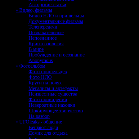
Авторские статьи
• Видео, фильмы
Видео НЛО и пришельцы
Документальные фильмы
Телепередачи
Познавательные
Непознанное
Криптозоология
В мире
Пробуждение и осознание
Anonymous
• Фотоальбом
Фото пришельцев
Фото НЛО
Круги на полях
Мегалиты и артефакты
Неизвестные существа
Фото привидений
Невероятные находки
Шокирующее творчество
На разбор
• UFOleaks - общение
Вещают люди
Домик для отдыха
Баня