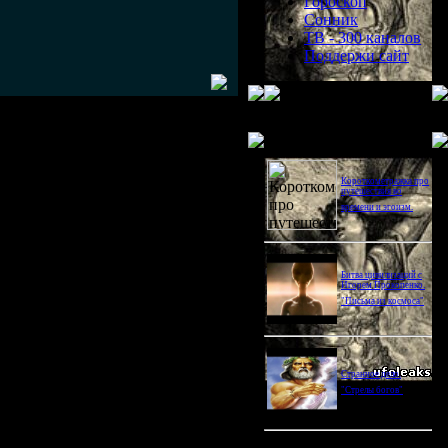
Гороскоп
Сонник
ТВ - 300 каналов
Поддержи сайт
Последнее видео
Короткометражка про
путешествия во
времени и эгоизм.
Битва цивилизаций с
Игорем Прокопенко.
"Письма из космоса"
Странное дело.
"Стрелы богов"