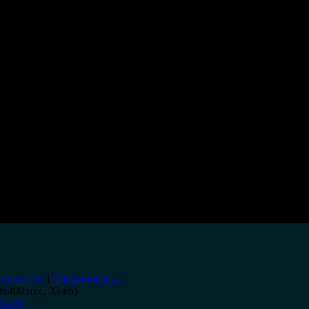
 существа
|
Следующая →
0x400 пкс, 33 кб)
0x240