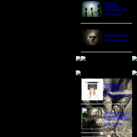
Секретные
территории.
"Пришельцы. Дверь
во Вселенную"
Обманутые наукой.
"Исцеление смертью"
Новое в блогах
Как выбрать
снотворное для
восстановления
режима после отпуска
Samsung Galaxy S26
Ultra vs Xiaomi 16
Pro Ultra: битва камер
и ИИ-функций