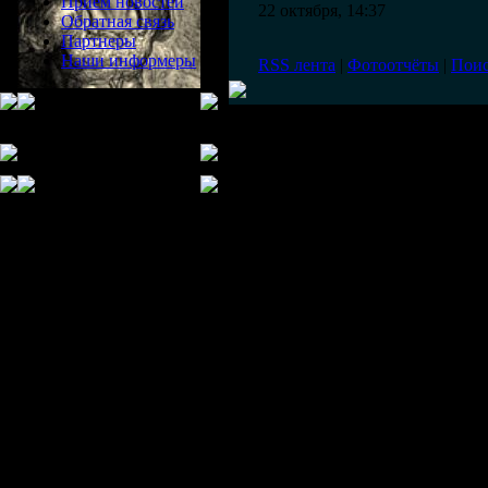
Прием новостей
22 октября, 14:37
Обратная связь
Партнеры
Наши информеры
RSS лента
|
Фотоотчёты
|
Пои