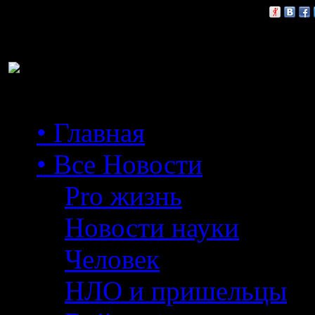
Расскажи друзьям:
• Главная
• Все Новости
Pro жизнь
Новости науки
Человек
НЛО и пришельцы