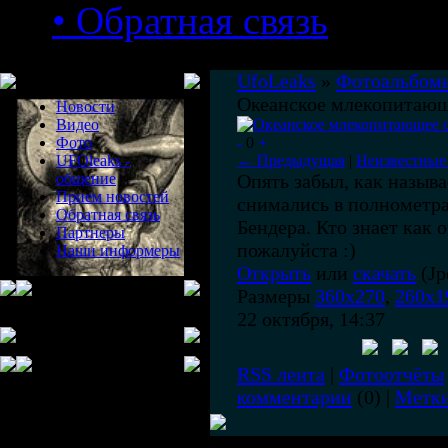
• Обратная связь
Меню сайта
UfoLeaks
»
Фотоальбом
Океанское млекопитающ
Новости
Видео
Фото
-
0
+
UFOleaks -
← Предыдущая
|
Неизвестные
общение
Опять забыл, как называ
Прием новостей
снимались в полнометр
Обратная связь
Бендера. Кто знает как 
Партнеры
пожалуйста :)
Наши информеры
Открыть
или
скачать
(Jp
Размеры
360x270
,
260x1
22 октября, 14:37
RSS лента
|
Фотоотчёты
комментарии
(0) |
Метк