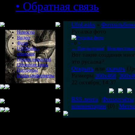
• Обратная связь
Меню сайта
UfoLeaks
»
Фотоальбом
Русалка фото
Новости
Видео
Фото
-
0
+
UFOleaks -
← Предыдущая
|
Неизвестные
общение
Вот такие создания иног
Прием новостей
это русалка?
Обратная связь
Открыть
или
скачать
(Jp
Партнеры
Размеры
360x468
,
360x4
Наши информеры
22 октября, 14:37
RSS лента
|
Фотоотчёты
комментарии
(0) |
Метк