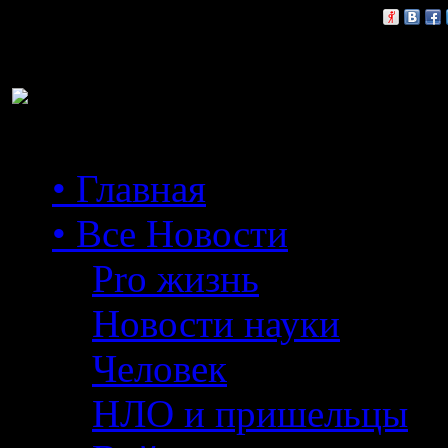
Расскажи друзьям:
• Главная
• Все Новости
Pro жизнь
Новости науки
Человек
НЛО и пришельцы