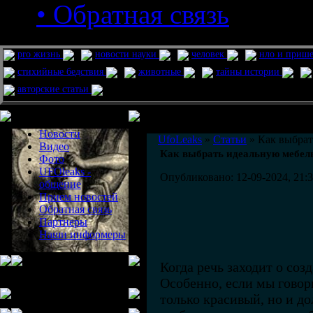
• Обратная связь
pro жизнь
новости науки
человек
нло и приш
стихийные бедствия
животные
тайны истории
авторские статьи
Меню сайта
Информация
Комментировать статьи на сайте 
Новости
UfoLeaks
»
Статьи
» Как выбрат
Видео
Как выбрать идеальную мебель
Фото
UFOleaks -
Опубликовано: 12-09-2024, 21:
общение
Прием новостей
Обратная связь
Партнеры
Наши информеры
Когда речь заходит о со
Особенно, если мы говор
только красивый, но и до