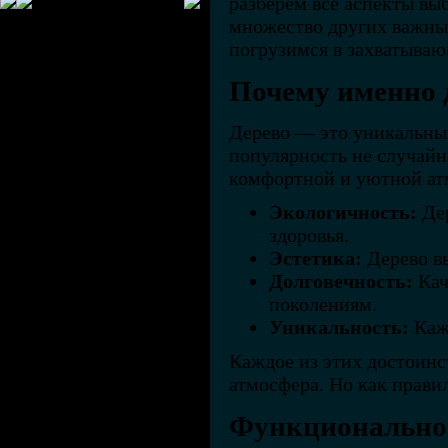
разберем все аспекты вы
множество других важны
погрузимся в захватыва
Почему именно 
Дерево — это уникальный
популярность не случайн
комфортной и уютной ат
Экологичность:
Дер
здоровья.
Эстетика:
Дерево вы
Долговечность:
Кач
поколениям.
Уникальность:
Кажд
Каждое из этих достоинс
атмосфера. Но как правил
Функциональнос