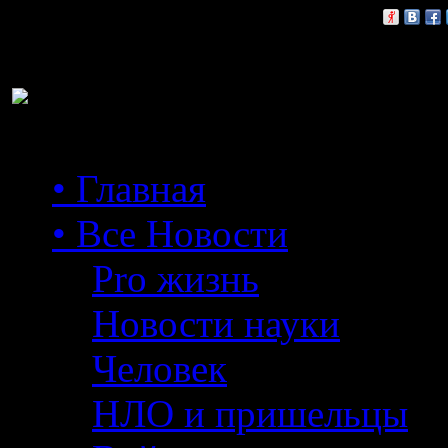
Расскажи друзьям:
• Главная
• Все Новости
Pro жизнь
Новости науки
Человек
НЛО и пришельцы