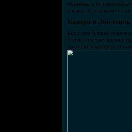
линиями и ограниченным 
свежести, что может пов
Кантри и Эко-стиль
Если вам близка идея эко
более простые формы, од
уютную атмосферу и помо