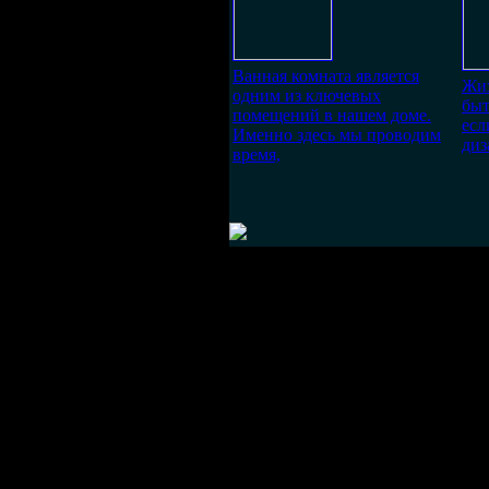
Ванная комната является
Жиз
одним из ключевых
быт
помещений в нашем доме.
есл
Именно здесь мы проводим
диз
время,