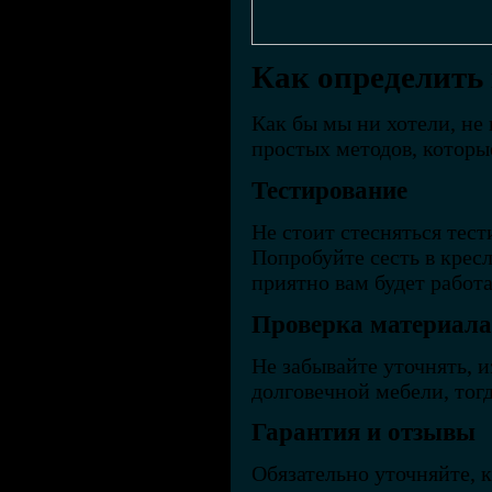
Как определить 
Как бы мы ни хотели, не 
простых методов, которы
Тестирование
Не стоит стесняться тест
Попробуйте сесть в крес
приятно вам будет работа
Проверка материала
Не забывайте уточнять, и
долговечной мебели, тог
Гарантия и отзывы
Обязательно уточняйте, к