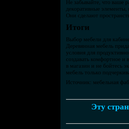
Не забывайте, что ваше 
декоративные элементы, 
Они сделают пространст
Итоги
Выбор мебели для кабине
Деревянная мебель прида
условия для продуктивно
создавать комфортное и 
в магазин и не бойтесь 
мебель только подчеркива
Источник: мебельная фа
Эту стран