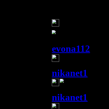
ней и обогре
Наталия
(21 
Ирен, спаси
evona112
(21 
кто такой
nikanet1
(21 и
nikanet1
(21 и