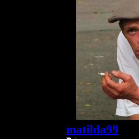
matilda99
(21