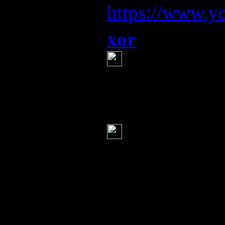
https://www.
xor
(21 июля 2014 
Да лана, чо.
Порошенко уж
iren
(21 июля 2014
Феникс
там ответить 
Под титан (да
а осталась им