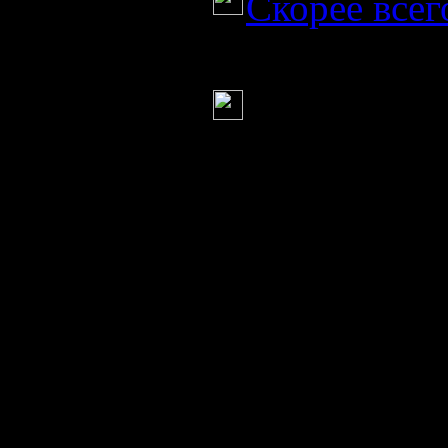
Скорее всег
Серж
(21 июля 2
Заседание 
крушению Bo
трансляция п
ОПЕРУ Минис
Картаполова 
Макушева по 
авиалайнера B