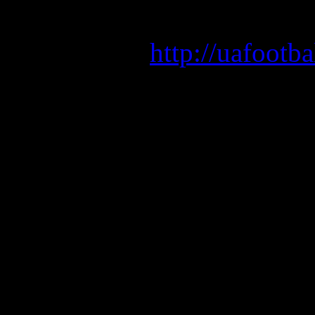
футболист.
http://uafootb
Полузащитник
получил пове
хавбека, он о
клубом будет
уроженец бра
Галовский де 
году, в марте