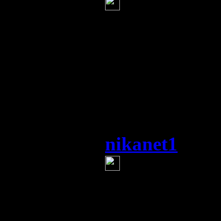
Ом, по твое
так шо забуд
доказательств
а то шо СБУ -
nikanet1
(21 и
Игрок "Мет
армию