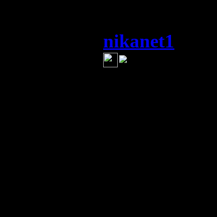
страны.
nikanet1
(21 и
Рабо
шестая колонн
1. Самое глав
искажают дейс
проиграл не 
США, а в кла