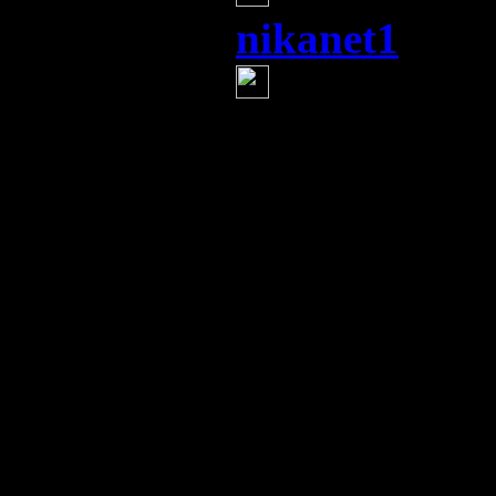
nikanet1
(21 и
МВФ требуе
перед ЖКХ
Александр О
главе с Нико
объявила о но
известно, вт
давать, но по
вместе с выда