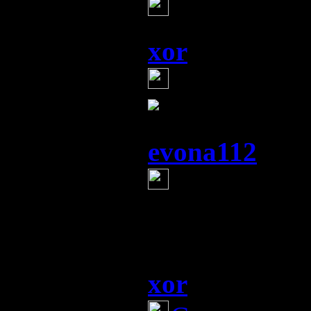
Такого встр
xor
(21 июля 2014 
Я его уже вс
evona112
(21 
Ом
1. посмотри 
2. посмотри в
xor
(21 июля 2014 