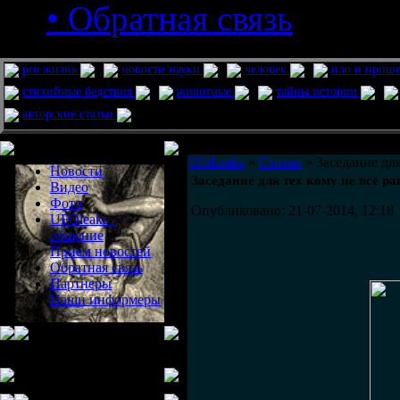
• Обратная связь
pro жизнь
новости науки
человек
нло и приш
стихийные бедствия
животные
тайны истории
авторские статьи
Меню сайта
UfoLeaks
»
Статьи
» Заседание для
Новости
Заседание для тех кому не все ра
Видео
Фото
Опубликовано: 21-07-2014, 12:18
UFOleaks -
общение
Прием новостей
Обратная связь
Партнеры
Наши информеры