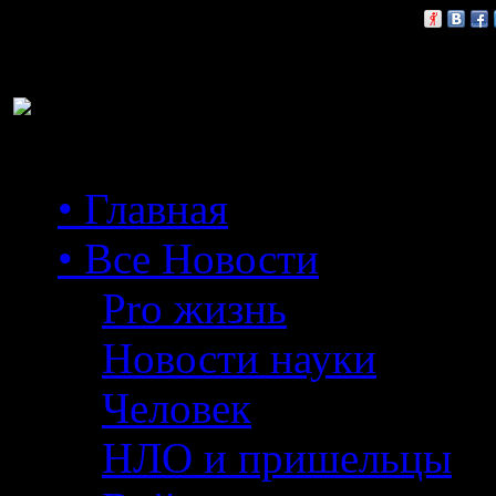
Расскажи друзьям:
• Главная
• Все Новости
Pro жизнь
Новости науки
Человек
НЛО и пришельцы