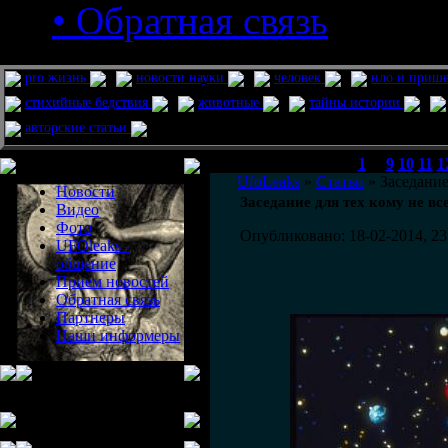
• Обратная связь
pro жизнь
новости науки
человек
нло и приш
стихийные бедствия
животные
тайны истории
авторские статьи
Меню сайта
1
...
9
10
11
1
UfoLeaks
»
Статьи
» Заседание
Новости
Заседание для тех кому не вс
Видео
Фото
Опубликовано: 18-02-2014, 23
UFOleaks -
общение
Прием новостей
Обратная связь
Партнеры
Наши информеры