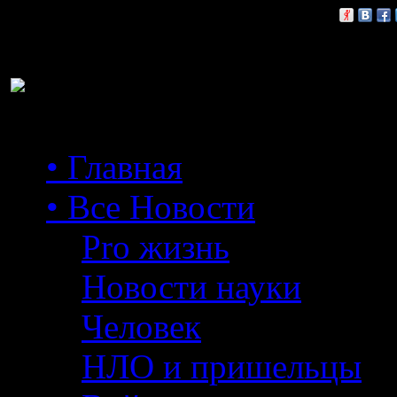
Расскажи друзьям:
• Главная
• Все Новости
Pro жизнь
Новости науки
Человек
НЛО и пришельцы