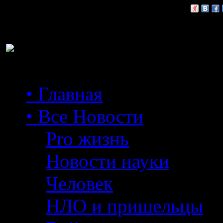
Расскажи друзьям:
• Главная
• Все Новости
Pro жизнь
Новости науки
Человек
НЛО и пришельцы