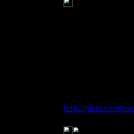
откровенно одн
конченных
Внимание, неценз
Общаясь с коррес
Gordonua.com, Ко
оставить все его 
меняя ни единого
приводим текст бе
Вадим Колесничен
http://pleer.com/t
Серж
(20 февраля 2014 
неужел