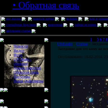
• Обратная связь
pro жизнь
новости науки
человек
нло и приш
стихийные бедствия
животные
тайны истории
авторские статьи
Меню сайта
1
...
5
6
7
8
UfoLeaks
»
Статьи
» Заседание
Новости
Заседание для тех кому не вс
Видео
Фото
Опубликовано: 18-02-2014, 23
UFOleaks -
общение
Прием новостей
Обратная связь
Партнеры
Наши информеры