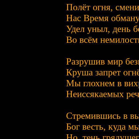
Полёт огня, смени
Нас Время обману
Удел уныл, день б
Во всём немилост
Разрушив мир без
Круша запрет огн
Мы глохнем в вих
Неиссякаемых реч
Стремившись в вы
Бог весть, куда м
Но, тень грядущег