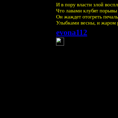
И в пору власти злой восп
Что лавами клубят порывы
Он жаждет отогреть печал
Улыбками весны, и жаром 
evona112
(4 августа 2
color=orange]Жи
Рок –
Всё едино – все р
Всё исполнится в 
Если это всё дано.
Полагаться ж на у
Фарт, с везеньем 
Обхитрить, переи