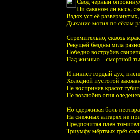
Свод черный опрокину
Ни саваном ли высь, св
Вздох уст её разверзнутых
Дыхание могил по сёлам ра
Стремительно, сквозь мрак
Ревущей бездны мгла разно
Победно вострубив свиреп
Над жизнью – смертной тьм
И никнет гордый дух, плен
Холодной пустотой закова
Не восприняв красот губи
Не возлюбив огня оледенев
Но сдерживая боль неотвр
На снежных алтарях не пр
Предпочитая плен томител
Триумфу мёртвых грёз слеп