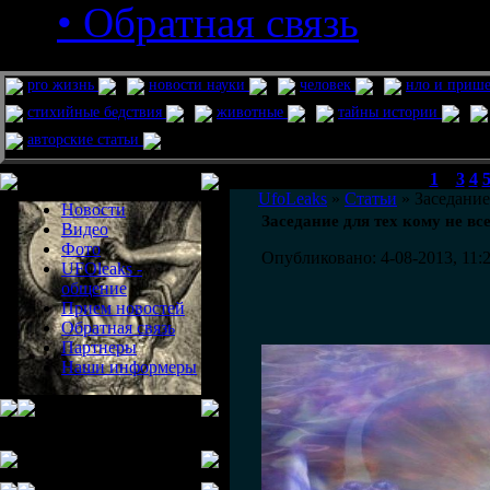
• Обратная связь
pro жизнь
новости науки
человек
нло и приш
стихийные бедствия
животные
тайны истории
авторские статьи
Меню сайта
1
2
3
4
UfoLeaks
»
Статьи
» Заседание
Новости
Заседание для тех кому не вс
Видео
Фото
Опубликовано: 4-08-2013, 11:
UFOleaks -
общение
Прием новостей
Обратная связь
Партнеры
Наши информеры