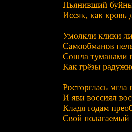
Пьянивший буйны
Иссяк, как кровь
Умолкли клики ли
Самообманов пеле
Сошла туманами 
Как грёзы радужно
Росторглась мгла
И яви воссиял вос
Кладя годам прео
Свой полагаемый 