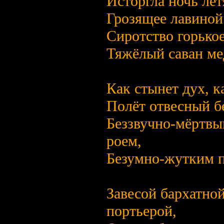
Исторгла ночь лет
Грозящее лавиной
Сиротство горькое
Тяжёлый саван ме
Как стынет дух, к
Полёт отвесный б
Беззвучно-мёртвы
роем,
Безумно-жутким п
Завесой бархатно
портьерой,