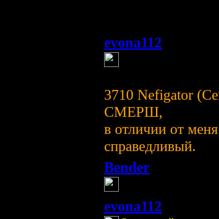
длительным пери
ненастья на Руси.
evona112
(4 августа 2
этим всё сказан
3710 Nefigator (Се
СМЕРШ,
в отличии от меня
справедливый.
Bender
(4 августа 2013
Сделано,,,
evona112
(4 августа 2