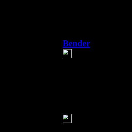
достаточно. Таки
светлых явлений, 
народу давно уже
Bender
(4 августа 2013
В Москве дейс
землетрясение, я 
почувствовал, когд
Сначала не понял 
телек включил и т
Серж
(4 августа 2013 1
видишь..знающ
знамением как бы