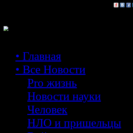
Расскажи друзьям:
• Главная
• Все Новости
Pro жизнь
Новости науки
Человек
НЛО и пришельцы