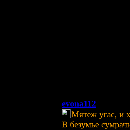
Лишь осушим жре
Озарит нас непре
Светоч истины пр
В прах сошёл – мо
В свет явился – д
А ведь всё же, ка
Колыбели и гробы
[/color]
evona112
(4 августа 2
Мятеж угас, и 
В безумье сумрач