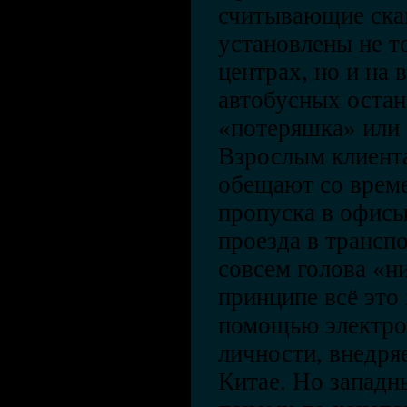
считывающие ска
установлены не т
центрах, но и на 
автобусных остан
«потеряшка» или 
Взрослым клиент
обещают со врем
пропуска в офисы
проезда в трансп
совсем голова «ни
принципе всё это
помощью электро
личности, внедря
Китае. Но западн