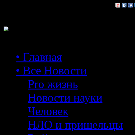
Расскажи друзьям:
• Главная
• Все Новости
Pro жизнь
Новости науки
Человек
НЛО и пришельцы