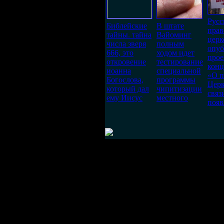
Русс
Библейские
В штате
прав
тайны. тайна
Вайоминг
церк
числа зверя
полным
опуб
666, это
ходом идет
прое
откровение
тестирование
кон
иоанна
специальной
«О 
Богослова,
программы
Церк
который дал
чипитизации
связ
ему Иисус
местного
появ