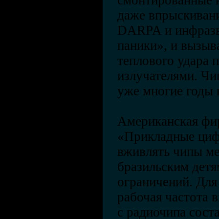
смонтированные н
даже впрыскивани
DARPA и инфразв
паники», и вызы
теплового удара 
излучателями. Чи
уже многие годы 
Американская фи
«Прикладные циф
вживлять чипы ме
бразильским детя
ограничений. Для
рабочая частота 
с радиочипа соста