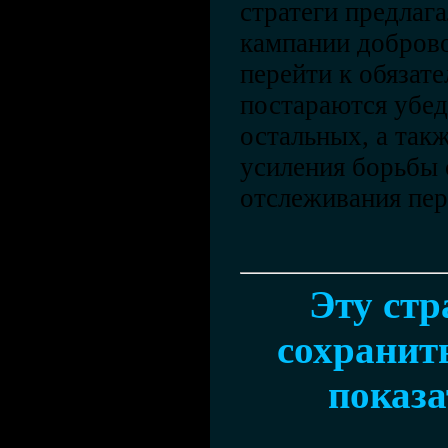
стратеги предлаг
кампании добров
перейти к обязат
постараются убед
остальных, а так
усиления борьбы 
отслеживания пер
Эту ст
сохранить
показа