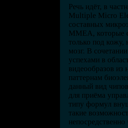
Речь идёт, в част
Multiple Micro El
составных микроэ
ММЕА, которые с
только под кожу, 
мозг. В сочетани
успехами в облас
видеообразов из 
паттернам биоэле
данный вид чипо
для приёма управ
типу формул внуш
такие возможност
непосредственно ч