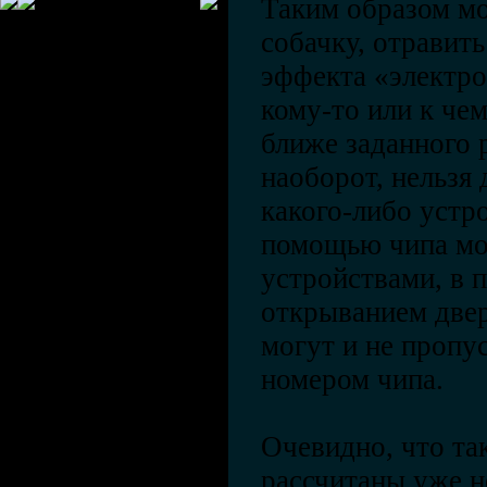
Таким образом м
собачку, отравит
эффекта «электро
кому-то или к че
ближе заданного 
наоборот, нельзя 
какого-либо устро
помощью чипа мо
устройствами, в 
открыванием двер
могут и не пропу
номером чипа.
Очевидно, что та
рассчитаны уже н