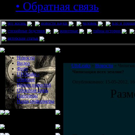
• Обратная связь
pro жизнь
новости науки
человек
нло и приш
стихийные бедствия
животные
тайны истории
авторские статьи
Меню сайта
Информация
Комментировать статьи на сайте 
Новости
публикации.
Видео
UfoLeaks
»
Новости
» Чипизац
Фото
Чипизация всех землян?
UFOleaks -
общение
Опубликовано: 15-05-2012, 16
Прием новостей
Разм
Обратная связь
Партнеры
Наши информеры