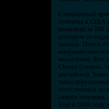
Стандартный при
человека в США н
вживляли за 200 
долларов за подд
данных. Почти чт
американским пон
мышеловке. Все у
Cheese («чииз», т
английски). Заме
чипы перезаряжаю
естественных кол
самого человека,
Ещё в 2008 году 