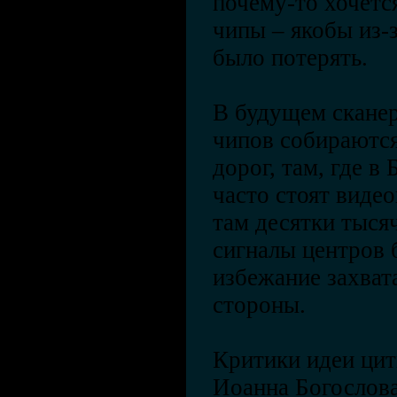
почему-то хочетс
чипы – якобы из-з
было потерять.
В будущем сканер
чипов собираются
дорог, там, где в
часто стоят виде
там десятки тыся
сигналы центров 
избежание захват
стороны.
Критики идеи ци
Иоанна Богослова