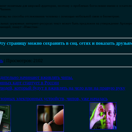
мент понятным для широкой аудитории, поэтому о проблемах богословия имени и эсхатолог
 Чапнин.
взгляд на способы отслеживания человека с помощью мобильной связи и биометрию.
альных церковных интернет-ресурсах текст может быть предложен на утверждение Архиер
лающий, пишут «Известия».
ту страницу можно сохранить в соц. сетях и показать друзья
нь
|
Просмотров
: 2102
дительно начинают вживлять чипы.
нных карт стартует в России
 людей, который будут в вживлять на чело или на правую руку
юрных электронных устройств, чипов, уже началась