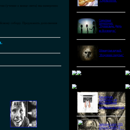
"Стрелы богов"
ии (учение о конце света) мы намеренно
Секретные
ейскому собору. Предложить дополнения
территории.
"Пришельцы. Дверь
во Вселенную"
м.
Обманутые наукой.
"Исцеление смертью"
Новое в блогах
Как выбрать
снотворное для
восстановления
режима после отпуска
Samsung Galaxy S26
Ultra vs Xiaomi 16