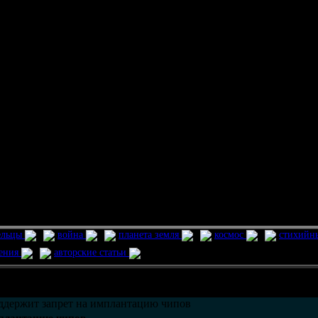
ельцы
война
планета земля
космос
стихийн
ления
авторские статьи
возможно только в течении
30
дней со дня публикации.
держит запрет на имплантацию чипов