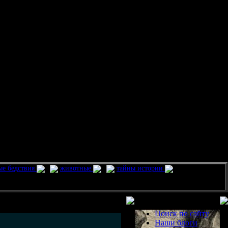
ые бедствия
животные
тайны истории
Разделы
Поиск по сайту
Наши блоги