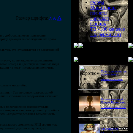
Форум
Мониторинг
планеты
A
Размер шрифта:
A
Гороскоп
A
Сонник
ТВ - 300 каналов
Поддержи сайт
ви о добровольности присвоения
орьбу граждан за соблюдение их права
ав тех, кто отказывается от электронной
Последнее видео
биться», но не закреплены механизмы
оговые номера и идентификационные коды.
зации «в леса» из опасения получить
Короткометражка про
путешествия во
времени и эгоизм.
 большие масштабы.
апнин. - Тем не менее, разговоры об
авно и с большими задержками начинает
Битва цивилизаций с
Игорем Прокопенко.
ись к предложению законодательно
"Письма из космоса"
ных микро- и наноэлектронных устройств
азом «создается реальная возможность
бсуждаемого документа РПЦ звучит так:
му нельзя будет ни покупать, ни
Странное дело.