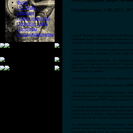
РПЦ поддержит запрет на и
Фото
UFOleaks -
Опубликовано: 1-06-2012, 18:
общение
Прием новостей
Обратная связь
Партнеры
Наши информеры
Сергей Чапнин, секретарь комиссии Межс
цифровых кодов «неизменна и озвучена во
выбирать между электронным и традицио
«Эта норма есть сегодня в законодательст
идентификации, накоплен у Союза правосл
Пока в документе записано, что соблюден
церковного участия в этой работе. Также
Люди могут отказываться от государствен
«номер вместо имени».
«Проблемы сектантства - это совершенно 
Если массовые страхи были связаны с ИНН
«Когда мы говорим о развитии новых техно
имплантируемых электронных устройствах 
получать чипы для УЭК (универсальных эл
Несмотря на преждевременность такого ра
запретить нанесение на тело человека к
в тело и мозг человека, создание биологи
вмешательства не только в повседневную ж
За «вмешательством в духовный мир» можн
«всем, малым и великим, богатым и нищим,
продавать, кроме того, кто имеет это наче