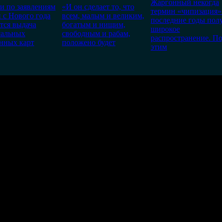
Жаргонный некогда
и по заявлениям
«И он сделает то, что
термин «чипизация»
 с Нового года
всем, малым и великим,
последние годы пол
тся выдача
богатым и нищим,
широкое
сальных
свободным и рабам,
распространение. П
нных карт
положено будет
этим