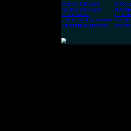
В штате Вайоминг
В Росси
полным ходом идет
граждан
тестирование
начинае
специальной программы
универ
чипитизации местного
электро