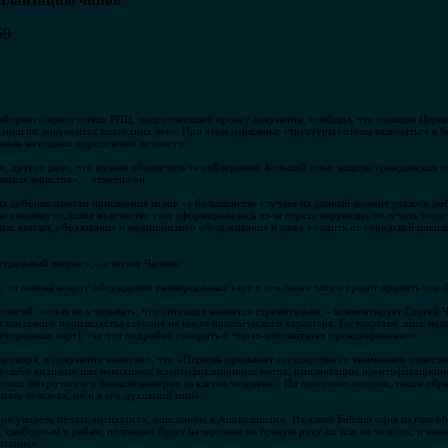
мплантацию чипов
59
оборного присутствия РПЦ, подготовившей проект документа, сообщил, что позиция Церк
 многих документах последних лет». При этом церковные структуры готовы включаться в б
нным методами определения личности.
ве, другое дело, что нужно обеспечить ее соблюдение. Большой опыт защиты гражданских пр
авных юристов», - отметил он.
ия добровольности присвоения кодов «в большинстве случаев на данный момент удалось до
 не упомянуто, какое количество сект сформировалось из-за страха верующих получить нал
ных выплат, образования и медицинского обслуживания и даже уходить от городской цивили
отдельный вопрос», - считает Чапнин.
, то паника вокруг обсуждения универсальных карт и тем более чипов грозит принять еще
логий, нельзя не учитывать, что ситуация меняется стремительно, - комментирует Сергей Ч
массового производства сегодня не носят практического характера. Государство лишь нед
ектронных карт), так что подробно говорить о чипах-имплантатах преждевременно».
зговора, в документе написано, что «Церковь призывает государство со вниманием отнест
аких-либо видимых или невидимых идентификационных меток, имплантацию идентификацион
ческих микрочипов и биокомпьютеров из клеток человека». По опасению авторов, таким обр
изнь человека, но и в его духовный мир».
о увидеть печать антихриста, описанную в Апокалипсисе. На языке Библии одна из глав о
 свободным и рабам, положено будет начертание на правую руку их или на чело их, и нико
ртание».