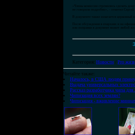
«Члены комиссии стремились сделать доку
не говорили подробно», - отметил Сергей
В документе также излагается церковный 
После обсуждения в епархиях и на офици
или поправки в документ может любой же
Э
Категория
:
Новости
/
Pro жиз
Читайте также:
Началось, в США людям прину
Выдача универсальных электро
Рассказ разработчика чипа для
Чипизация всех землян?
Чипизация - вживление миниат