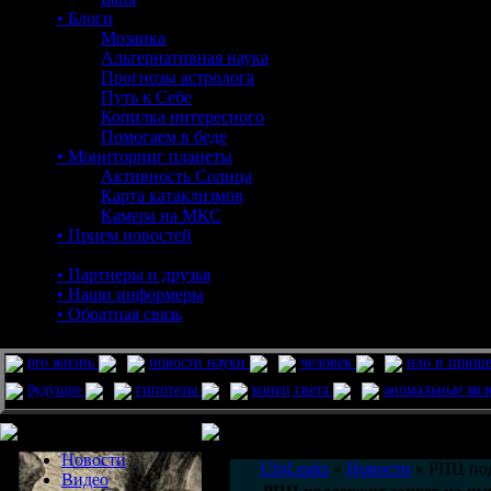
• Блоги
Мозаика
Альтернативная наука
Прогнозы астролога
Путь к Себе
Копилка интересного
Помогаем в беде
• Мониторинг планеты
Активность Солнца
Карта катаклизмов
Камера на МКС
• Прием новостей
• Партнеры и друзья
• Наши информеры
• Обратная связь
pro жизнь
новости науки
человек
нло и приш
будущее
гипотезы
конец света
аномальные яв
Меню сайта
Информация
Комментировать статьи на сайте 
Новости
UfoLeaks
»
Новости
» РПЦ под
Видео