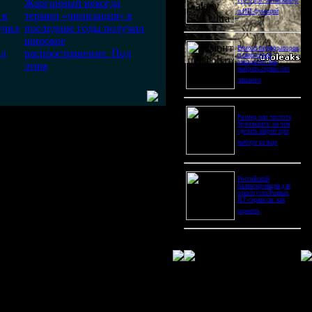
Pro Ultra: битва камер
Жаргонный некогда
и ИИ-функций
 в
термин «чипизация» в
учил
последние годы получил
широкое
Ремонт перфораторов
од
распространение. Под
и сварочных
аппаратов: как
этим
выбрать сервис без
лишнего
Размер или чистота
бриллианта: на чем
сделать акцент при
выборе кольца
Российский
балансировщик для
отказоустойчивых
ИТ-сервисов: как
оценить