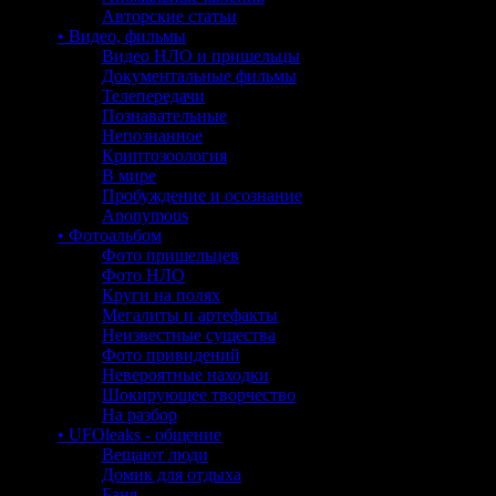
Авторские статьи
• Видео, фильмы
Видео НЛО и пришельцы
Документальные фильмы
Телепередачи
Познавательные
Непознанное
Криптозоология
В мире
Пробуждение и осознание
Anonymous
• Фотоальбом
Фото пришельцев
Фото НЛО
Круги на полях
Мегалиты и артефакты
Неизвестные существа
Фото привидений
Невероятные находки
Шокирующее творчество
На разбор
• UFOleaks - общение
Вещают люди
Домик для отдыха
Баня