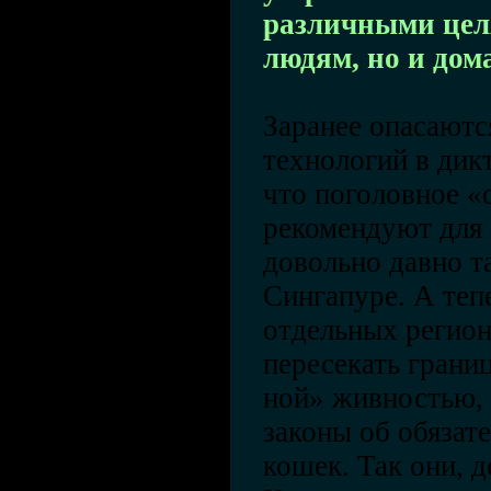
различными цел
людям, но и до
Заранее опасаютс
технологий в дик
что поголовное 
рекомендуют для 
довольно давно т
Сингапуре. А теп
отдельных регион
пересекать грани
ной» живностью, 
законы об обязат
кошек. Так они, д