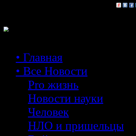
Расскажи друзьям:
• Главная
• Все Новости
Pro жизнь
Новости науки
Человек
НЛО и пришельцы