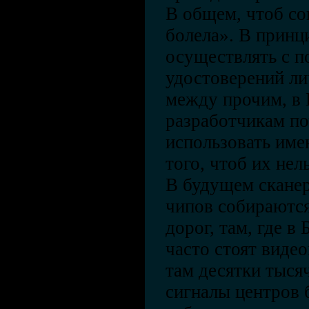
В общем, чтоб со
болела». В принц
осуществлять с 
удостоверений ли
между прочим, в 
разработчикам по
использовать име
того, чтоб их нел
В будущем сканер
чипов собираются
дорог, там, где в
часто стоят виде
там десятки тыся
сигналы центров 