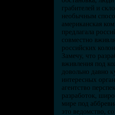
обстановка, люди
грабителей и скл
необычным спосо
американская ком
предлагала росс
совместно вживл
российских колон
Замечу, что разр
вживления под ко
довольно давно к
интересных орган
агентство персп
разработок, широ
мире под аббрев
это ведомство, со