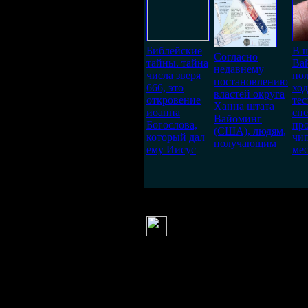
Библейские
В 
Согласно
тайны. тайна
Ва
недавнему
числа зверя
по
постановлению
666, это
ход
властей округа
откровение
те
Ханна штата
иоанна
сп
Вайоминг
Богослова,
пр
(США), людям,
который дал
чи
получающим
ему Иисус
ме
raduga
(3 марта 2012 0
Человек в свое
удобством, все бо
на всю ту бездуш
создает. Сначала