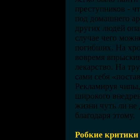
преступников - чт
под домашнего ар
других людей опа
случае чего можн
погибших. На хро
вовремя впрыски
лекарство. На тр
сами себя «поста
Рекламируя чипы,
широкого внедре
жизни чуть ли не 
благодаря этому.
Робкие критики