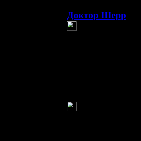
надо?
Доктор Шерр
(4
"Чипизация" на
армагедона, описа
сказано, что людя
печать зверя. А 
в тело человека и
печатью?!
Niko
(5 марта 2012 08:2
Всё наступает 
тому подобных уб
Информация
Комментировать статьи на сайте 
публикации.