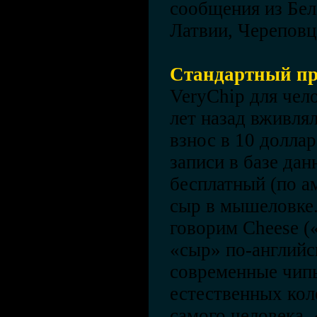
сообщения из Бел
Латвии, Череповц
Стандартный п
VeryChip для чел
лет назад вживля
взнос в 10 долла
записи в базе да
бесплатный (по а
сыр в мышеловке.
говорим Cheese («
«сыр» по-английс
современные чипы
естественных кол
самого человека,