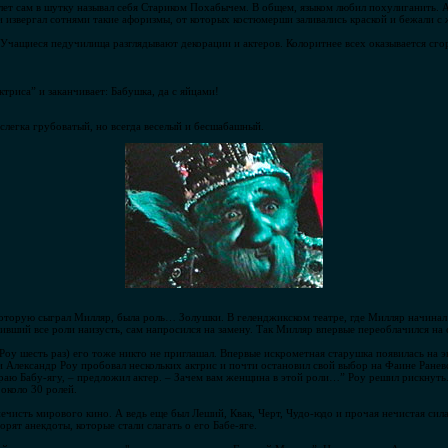
лет сам в шутку называл себя Стариком Похабычем. В общем, языком любил похулиганить. А
и извергал сотнями такие афоризмы, от которых костюмерши заливались краской и бежали с
 Учащиеся педучилища разглядывают декорации и актеров. Колоритнее всех оказывается сго
ктриса” и заканчивает: Бабушка, да с яйцами!
слегка грубоватый, но всегда веселый и бесшабашный.
которую сыграл Милляр, была роль… Золушки. В геленджикском театре, где Милляр начинал 
ивший все роли наизусть, сам напросился на замену. Так Милляр впервые переоблачился на
 Роу шесть раз) его тоже никто не приглашал. Впервые искрометная старушка появилась на э
и Александр Роу пробовал нескольких актрис и почти остановил свой выбор на Фаине Ранев
раю Бабу-ягу, – предложил актер. – Зачем вам женщина в этой роли…” Роу решил рискнуть
около 30 ролей.
 нечисть мирового кино. А ведь еще был Леший, Квак, Черт, Чудо-юдо и прочая нечистая сил
ят анекдоты, которые стали слагать о его Бабе-яге.