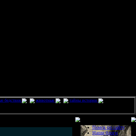
ые бедствия
животные
тайны истории
Разделы
Поиск по сайту
Наши блоги