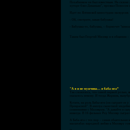
Похабником он был известным. На склоне 
хуторе близ Диканьки”, прозвал Поносом 
Идет по Ялтинской киностудии экскурсия.
- Ой, смотрите, какая бабушка!
- Бабушка-то, бабушка, – бормочет "киноа
Таким был Георгий Милляр и в общении – 
"А я и не мужчина… я баба-яга”
Так сложилось, что самой первой ролью, 
оказалось некому. И тогда Жоржик, вызубр
Кстати, на роль Бабы-яги (он сыграет ее у
Прекрасной”. В амплуа сказочной злодейк
сомнениями с Милляром. "А давайте я сыг
никогда. В 16 фильмах Роу Милляр сыграл 
А Баба-яга с тех пор – самая обаятельная
масштабах народной любви к Милляру говор