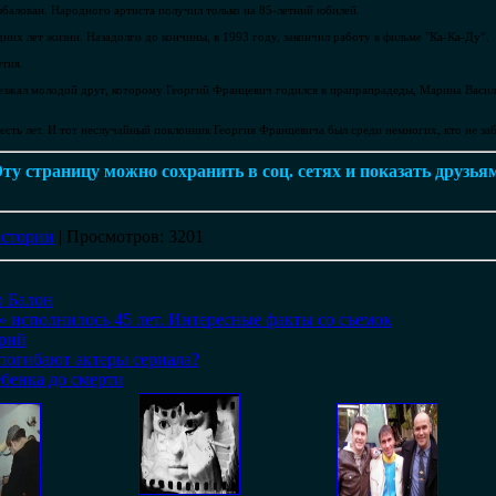
балован. Народного артиста получил только на 85-летний юбилей.
их лет жизни. Назадолго до кончины, в 1993 году, закончил работу в фильме "Ка-Ка-Ду”.
етия.
зжал молодой друг, которому Георгий Францевич годился в прапрапрадеды, Марина Василь
сть лет. И тот неслучайный поклонник Георгия Францевича был среди немногих, кто не заб
ту страницу можно сохранить в соц. сетях и показать друзья
стории
|
Просмотров
: 3201
р Балон
 исполнилось 45 лет. Интересные факты со съемок
ерий
погибают актеры сериала?
ебенка до смерти