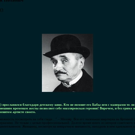
ик Похабыч
03
) прославился благодаря детскому кино. Кто не помнит его Бабы-яги с манерами то ли
ынешним временам жесты позволяет себе милляровская героиня! Впрочем, и без грима
енитом артисте своего.
зможность посмотреть на себя сзади…” – Милляр. Вся его маленькая квартирка на Бронной 
ркалами. Не только с целью профессиональной. Долгое время никто из актеров советского 
джентльменом. Женщины, несмотря на невзрачную внешность, находили в нем идеального ка