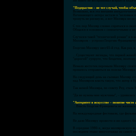
Но никто не воспринимал всерьез и ходячи
"Педерастия – не тот случай, чтобы объ
Возможно, вся эта внешняя анекдотичность
Начинающего актера застали в "неловком
тронуть не рискнуло, а вот Милляра неск
С тех пор Милляр словно спрятался в свое
Общался в основном с симпатичными и не 
Случился такой "технический роман” и в н
Милляром – устроил Георгию Францевичу 
Георгию Милляру шел 65-й год. Как раз, к
…Существуют легенды, что первой женой М
"дорогой” супруге, что бездетен, поэтому
Немало косточек перемыли Милляру сплетн
пришлось отправиться на поиски Милляра 
На следующий день на съемках Милляр сго
над Милляром власть такую, что актер в б
Так женой Милляра, по совету Роу, стала 
"Да не нужны мне мужчины”, – удивилась 
"Авторитет в искусстве – понятие чисто
…Власть Георгия Францевича не жаловала 
На международные фестивали, где фильмы 
Не дали Милляру провести и ни одного бо
В середине 1980-х, когда милляровскую к
последнем этаже многоэтажки на самой о