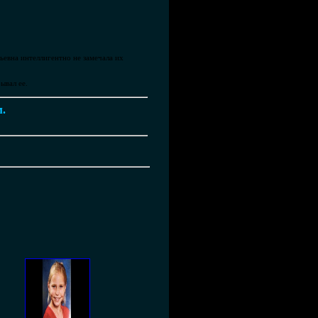
евна интеллигентно не замечала их
ывал ее.
м.