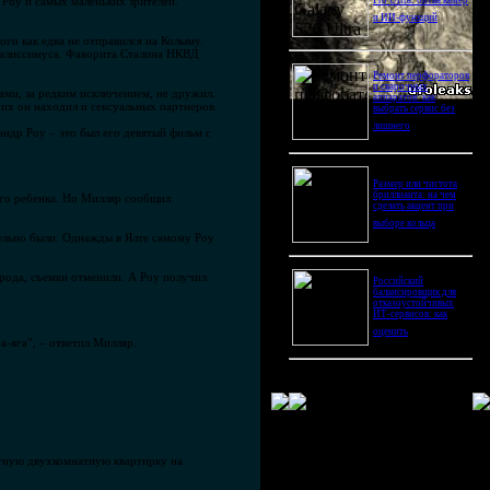
 Роу и самых маленьких зрителей.
Pro Ultra: битва камер
и ИИ-функций
ого как едва не отправился на Колыму.
ералиссимуса. Фаворита Сталина НКВД
Ремонт перфораторов
и сварочных
гами, за редким исключением, не дружил.
аппаратов: как
их он находил и сексуальных партнеров.
выбрать сервис без
лишнего
андр Роу – это был его девятый фильм с
Размер или чистота
бриллианта: на чем
его ребенка. Но Милляр сообщил
сделать акцент при
выборе кольца
тельно были. Однажды в Ялте самому Роу
рода, съемки отменили. А Роу получил
Российский
балансировщик для
отказоустойчивых
ИТ-сервисов: как
оценить
-яга”, – ответил Милляр.
итную двухкомнатную квартирку на