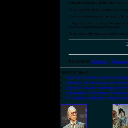
Званиями любимец публики тоже был не из
Но снимался Георгий Францевич до последн
Умер, не дожив несколько месяцев до 90-л
…Когда из другого города к Милляру прие
долгого уединения в ванной комнате.
После смерти Милляра она прожила еще ше
Э
Категория
:
Новости
/
Тайны и
Читайте также:
Ушел из жизни актер Владими
Фильму «Кавказская пленница»
Одно из самых зловещих суев
Проклятие «Глухаря». Почему 
В Алабаме бабушка наказала р