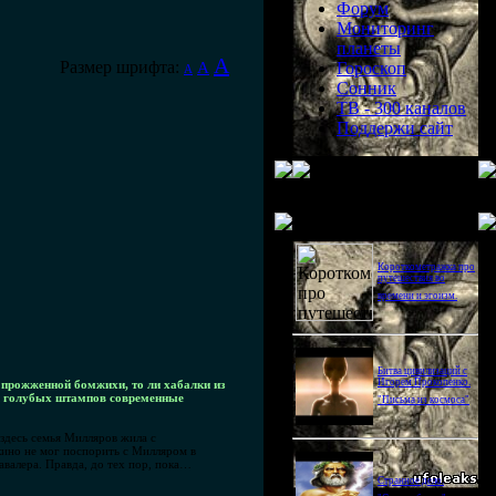
Форум
Мониторинг
планеты
A
Размер шрифта:
A
Гороскоп
A
Сонник
ТВ - 300 каналов
Поддержи сайт
Последнее видео
Короткометражка про
путешествия во
времени и эгоизм.
Битва цивилизаций с
Игорем Прокопенко.
 прожженной бомжихи, то ли хабалки из
 и голубых штампов современные
"Письма из космоса"
(здесь семья Милляров жила с
кино не мог поспорить с Милляром в
валера. Правда, до тех пор, пока…
Странное дело.