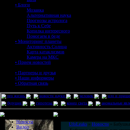
• Блоги
Мозаика
Альтернативная наука
Прогнозы астролога
Путь к Себе
Копилка интересного
Помогаем в беде
• Мониторинг планеты
Активность Солнца
Карта катаклизмов
Камера на МКС
• Прием новостей
• Партнеры и друзья
• Наши информеры
• Обратная связь
pro жизнь
новости науки
человек
нло и приш
будущее
гипотезы
конец света
аномальные яв
Меню сайта
Информация
Комментировать статьи на сайте 
Новости
UfoLeaks
»
Новости
» Бабушка
Видео