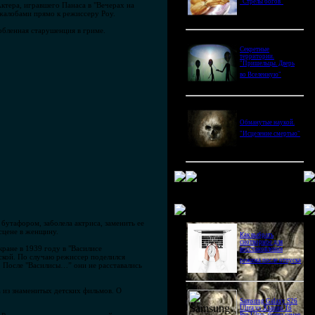
"Стрелы богов"
ктера, игравшего Панаса в "Вечерах на
 жалобами прямо к режиссеру Роу.
рбленная старушенция в гриме.
Секретные
территории.
"Пришельцы. Дверь
во Вселенную"
Обманутые наукой.
"Исцеление смертью"
Новое в блогах
бутафором, заболела актриса, заменить ее
 сцене в женщину.
Как выбрать
снотворное для
кране в 1939 году в "Василисе
восстановления
ской. По случаю режиссер поделился
режима после отпуска
. После "Василисы…” они не расставались
а из знаменитых детских фильмов. О
Samsung Galaxy S26
Ultra vs Xiaomi 16