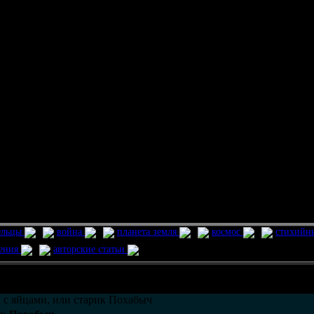
ельцы
война
планета земля
космос
стихийн
ления
авторские статьи
возможно только в течении
30
дней со дня публикации.
 с яйцами, или старик Похабыч