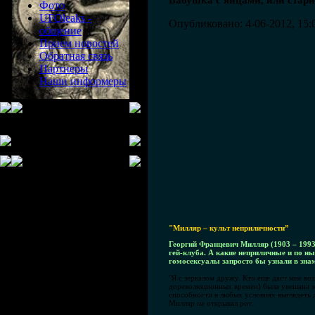
Бабушка с яйцами, или стар
Фото
UFOleaks -
Опубликовано: 4-06-2012, 15:
общение
Прием новостей
Обратная связь
Партнеры
Наши информеры
"Милляр – культ неприличности”
Георгий Францевич Милляр (1903 – 1993
гей-клуба. А какие неприличные и по н
гомосексуалы запросто бы узнали в знам
"Я с зеркалом дружу. Кто еще даст мне во
дореволюционных времен) была увешана зе
способности в любых условиях выглядеть 
Милляр не открывал рот.