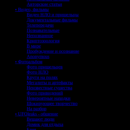
Авторские статьи
• Видео, фильмы
Видео НЛО и пришельцы
Документальные фильмы
Телепередачи
Познавательные
Непознанное
Криптозоология
В мире
Пробуждение и осознание
Anonymous
• Фотоальбом
Фото пришельцев
Фото НЛО
Круги на полях
Мегалиты и артефакты
Неизвестные существа
Фото привидений
Невероятные находки
Шокирующее творчество
На разбор
• UFOleaks - общение
Вещают люди
Домик для отдыха
Баня