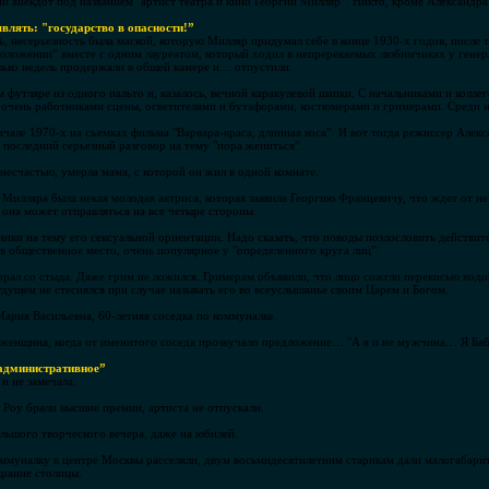
й анекдот под названием "артист театра и кино Георгий Милляр”. Никто, кроме Александра
являть: "государство в опасности!”
, несерьезность была маской, которую Милляр придумал себе в конце 1930-х годов, после т
 положении” вместе с одним лауреатом, который ходил в непререкаемых любимчиках у ген
олько недель продержали в общей камере и… отпустили.
м футляре из одного пальто и, казалось, вечной каракулевой шапки. С начальниками и колле
очень работниками сцены, осветителями и бутафорами, костюмерами и гримерами. Среди н
ачале 1970-х на съемках фильма "Варвара-краса, длинная коса”. И вот тогда режиссер Алекс
последний серьезный разговор на тему "пора жениться”.
 несчастью, умерла мама, с которой он жил в одной комнате.
илляра была некая молодая актриса, которая заявила Георгию Францевичу, что ждет от н
 она может отправляться на все четыре стороны.
ики на тему его сексуальной ориентации. Надо сказать, что поводы позлословить действи
в общественное место, очень популярное у "определенного круга лиц”.
рал со стыда. Даже грим не ложился. Гримерам объявили, что лицо сожгли перекисью водо
удущем не стеснялся при случае называть его во всеуслышанье своим Царем и Богом.
Мария Васильевна, 60-летняя соседка по коммуналке.
женщина, когда от именитого соседа прозвучало предложение… "А я и не мужчина… Я Баба
 административное”
и не замечала.
Роу брали высшие премии, артиста не отпускали.
льшого творческого вечера, даже на юбилей.
оммуналку в центре Москвы расселяли, двум восьмидесятилетним старикам дали малогaбар
краине столицы.