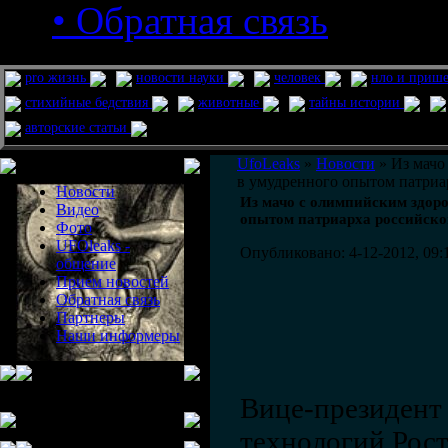
• Обратная связь
pro жизнь
новости науки
человек
нло и приш
стихийные бедствия
животные
тайны истории
авторские статьи
Меню сайта
UfoLeaks
»
Новости
» Из мачо
в умудренного опытом патриа
Новости
Из мачо с олимпийским здоро
Видео
опытом патриарха российско
Фото
UFOleaks -
Опубликовано: 4-12-2012, 09:
общение
Прием новостей
Обратная связь
Партнеры
Наши информеры
Вице-президент
технологий Рост