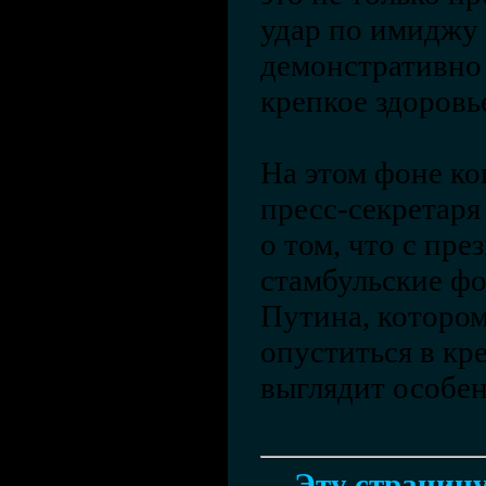
удар по имиджу 
демонстративно 
крепкое здоровь
На этом фоне ко
пресс-секретаря
о том, что с пре
стамбульские ф
Путина, которо
опуститься в кр
выглядит особен
Эту страницу