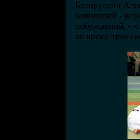
Белоруссии Але
заявивший - вер
побуждений, - ч
во время тренир