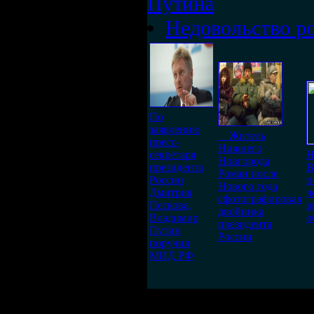
Путина
Недовольство ро
По
заявлению
Житель
пресс-
Нижнего
секретаря
Н
Новгорода
президента
В
Роман после
России
п
Нового года
Дмитрия
ч
сфотографировал
Пескова,
в
двойника
Владимир
о
президента
Путин
России
поручил
МИД РФ
Раздва
(4 декабря 2012