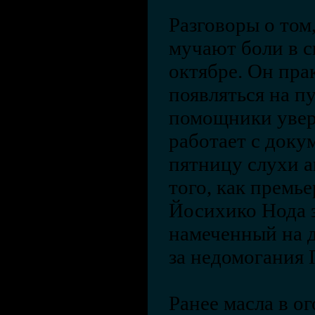
Разговоры о том
мучают боли в с
октябре. Он пра
появляться на пу
помощники уверя
работает с док
пятницу слухи а
того, как премь
Йосихико Нода з
намеченный на д
за недомогания 
Ранее масла в о