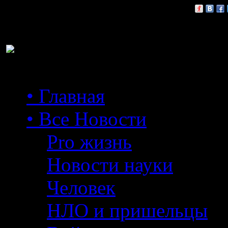
Расскажи друзьям:
• Главная
• Все Новости
Pro жизнь
Новости науки
Человек
НЛО и пришельцы