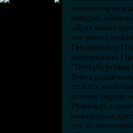
комментируя из
имиджа, обраща
образ может при
тот решит пойти
Гендиректор Це
информации Пре
"Петербургская
Виноградов полаг
от того, насколь
новому образу, 
Рузвельту прави
инвалидное крес
кто из советник