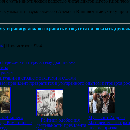
ия с чуть идиотической радостью читал диктор Игорь Кириллов"
и: музыкант и звукорежиссер Алексей Вишнясчитает, что у прези
ту страницу можно сохранить в соц. сетях и показать друзья
нь
|
Просмотров
: 3784
 Березовский передал ему два письма
тина
 растет
итуации в стране с откатами и судами
ьем президент превратится в умудренного опытом патриарха ро
ь Нижнего
Музыкант Андрей
Рейтинг одобрения
да Роман после
Макаревич в открыт
деятельности президента
года
письме призвал