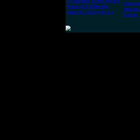
Путиным» телеведущий
сфотог
Кирилл Клейменов
двойник
спросил президента о
России