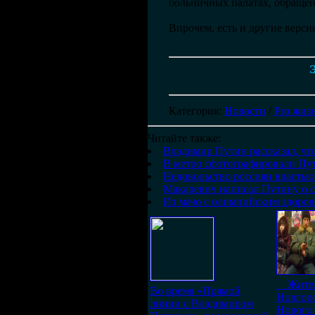
больничных палатах, обращен
Впрочем, есть и другие верси
Э
Категория
:
Новости
/
Pro жиз
Читайте также:
Владимир Путин рассказал, что
В метро сфотографировали Пу
Недовольство россиян властью
Макаревич написал Путину о с
Из мачо с олимпийским здоров
Жител
Во время «Прямой
Новгоро
линии с Владимиром
Нового 