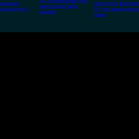
РФ Владимира Путина
рафировал
президента Владими
за последние семь
а президента
Путина срочно прин
месяцев
меры