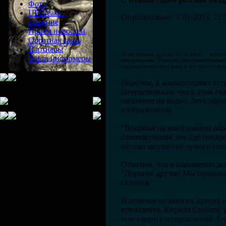
С Новым годом россиян позд
Фото
UFOleaks -
Опубликовано: 1-01-2013, 21:
общение
Прием новостей
Обратная связь
Партнеры
то ли техника другая, то ли клон", - вто
Наши информеры
киноклассики: "Говорят, царь ненастоящи
опровергаются им самим и его пресс-служ
Впрочем, в комментариях вст
почувствовали, что в этом го
наложена на видео. Звук обра
изображением.
"Впервые на моей памяти обр
самоозвучания, кое-где синхр
отсюда ощущение чужого голо
Отметим, что в обращении дей
"Дорогие друзья! Мы провожае
склейка.
В отличие от многих других 
президента, Кирилл Страхов 
новогодних поздравлений Анд