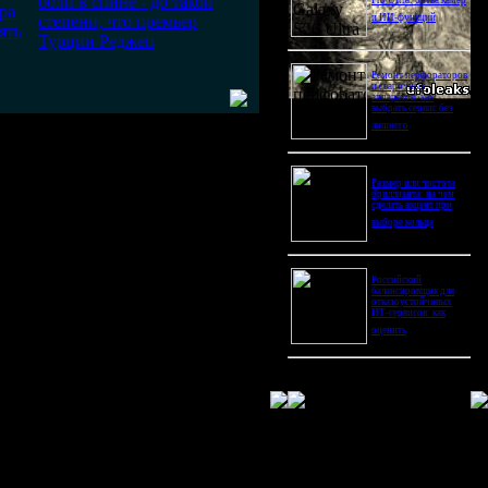
боли в спине - до такой
Pro Ultra: битва камер
ра
степени, что премьер
и ИИ-функций
ять
Турции Реджеп
Ремонт перфораторов
и сварочных
аппаратов: как
выбрать сервис без
лишнего
Размер или чистота
бриллианта: на чем
сделать акцент при
выборе кольца
Российский
балансировщик для
отказоустойчивых
ИТ-сервисов: как
оценить