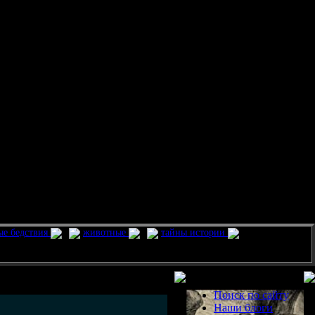
ые бедствия
животные
тайны истории
Разделы
Поиск по сайту
Наши блоги