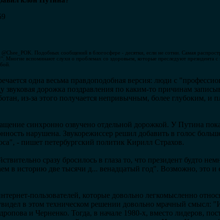
равил клон Путина?
59
рит @Chee_POK. Подобных сообщений в блогосфере - десятки, если не сотни. Самая распростр
й!". Многие вспоминают слухи о проблемах со здоровьем, которые преследуют президента с 
бой.
речается одна весьма правдоподобная версия: люди с "професси
ду звуковая дорожка поздравления по каким-то причинам записы
ботан, из-за этого получается непривычным, более глубоким, и п
ащение синхронно озвучено отдельной дорожкой. У Путина пок
онность нарушена. Звукорежиссер решил добавить в голос больше
са", - пишет петербургский политик Кирилл Страхов.
ствительно сразу бросилось в глаза то, что президент будто нем
м в историю две тысячи д... венадцатый год". Возможно, это и е
интернет-пользователей, которые довольно легкомысленно относ
увидел в этом техническом решении довольно мрачный смысл: "И
ропова и Черненко. Тогда, в начале 1980-х, вместо лидеров, по