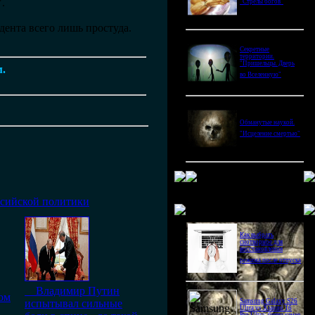
.
"Стрелы богов"
дента всего лишь простуда.
Секретные
территории.
"Пришельцы. Дверь
м.
во Вселенную"
Обманутые наукой.
"Исцеление смертью"
ссийской политики
Новое в блогах
Как выбрать
снотворное для
восстановления
режима после отпуска
Владимир Путин
ом
испытывал сильные
Samsung Galaxy S26
Ultra vs Xiaomi 16