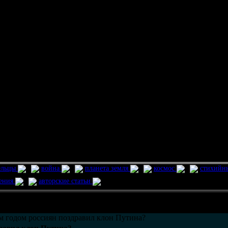
ельцы
война
планета земля
космос
стихийн
ления
авторские статьи
возможно только в течении
30
дней со дня публикации.
 годом россиян поздравил клон Путина?