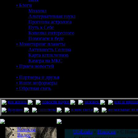
• Блоги
Мозаика
Альтернативная наука
Прогнозы астролога
Путь к Себе
Копилка интересного
Помогаем в беде
• Мониторинг планеты
Активность Солнца
Карта катаклизмов
Камера на МКС
• Прием новостей
• Партнеры и друзья
• Наши информеры
• Обратная связь
pro жизнь
новости науки
человек
нло и приш
будущее
гипотезы
конец света
аномальные яв
Меню сайта
Информация
Комментировать статьи на сайте 
Новости
UfoLeaks
»
Новости
» С Новым
Видео