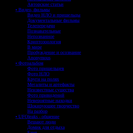
Авторские статьи
• Видео, фильмы
Видео НЛО и пришельцы
Документальные фильмы
Телепередачи
Познавательные
Непознанное
Криптозоология
В мире
Пробуждение и осознание
Anonymous
• Фотоальбом
Фото пришельцев
Фото НЛО
Круги на полях
Мегалиты и артефакты
Неизвестные существа
Фото привидений
Невероятные находки
Шокирующее творчество
На разбор
• UFOleaks - общение
Вещают люди
Домик для отдыха
Баня