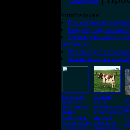
Читайте также:
В казанском автосервис
Каждому гидрометцентр
Ученые рассказали стр
снегопадах
Россию ждут аномальны
Знания, которые спосо
В одном из
Со всеми
А
казанских
этими
по
автосервисов
компьютерами
яв
камеры
и математикой
сл
наблюдения,
мы уже и
ча
установленные
забыли, что
гл
в помещении,
сама природа