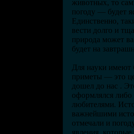
животных, то сам
погоду — будет я
Единственно, так
вести долго и тщ
природа может ва
будет на завтрашн
Для науки имеют 
приметы — это ц
дошел до нас . Эт
оформлялся либо 
любителями. Исто
важнейшими исто
отмечали и погод
явления, которые