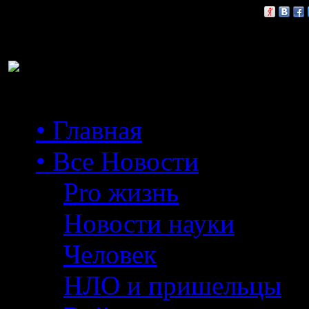
Расскажи друзьям:
• Главная
• Все Новости
Pro жизнь
Новости науки
Человек
НЛО и пришельцы