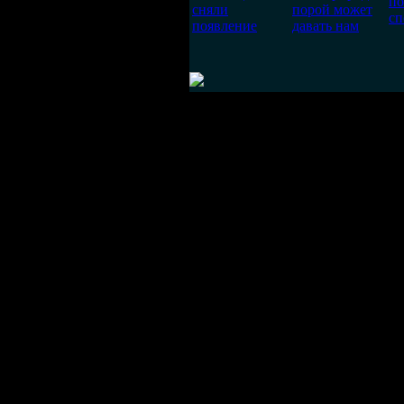
по
сняли
порой может
сп
появление
давать нам