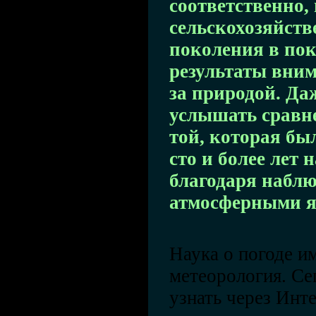
соответственно,
сельскохозяйств
поколения в пок
результаты вни
за природой. Да
услышать сравне
той, которая был
сто и более лет н
благодаря наблю
атмосферными 
Наука о погоде и
метеорология. Се
узнать через Инт