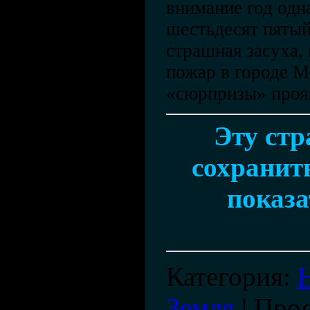
внимание год одн
шестьдесят пятый
страшная засуха,
пожар в городе М
«сюрпризы» прояв
Эту ст
сохранить
показа
Категория
:
Земля
|
Про