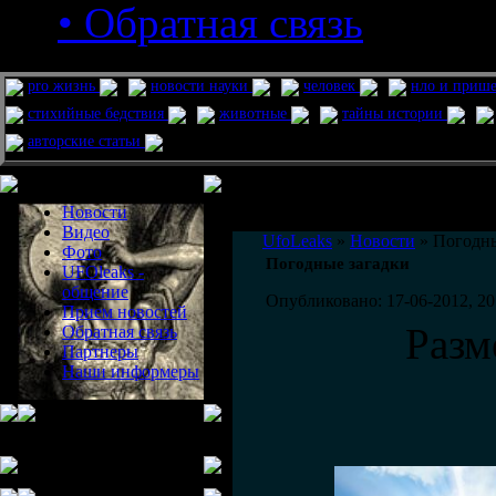
• Обратная связь
pro жизнь
новости науки
человек
нло и приш
стихийные бедствия
животные
тайны истории
авторские статьи
Меню сайта
Информация
Комментировать статьи на сайте 
Новости
публикации.
Видео
UfoLeaks
»
Новости
» Погодны
Фото
Погодные загадки
UFOleaks -
общение
Опубликовано: 17-06-2012, 20
Прием новостей
Разм
Обратная связь
Партнеры
Наши информеры