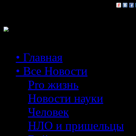
Расскажи друзьям:
• Главная
• Все Новости
Pro жизнь
Новости науки
Человек
НЛО и пришельцы