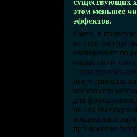
существующих х
этом меньшее ч
эффектов.
Ранее, в прошлом
из этой же групп
эксперимент по р
«вызывания дожд
Тогда удалось до
искусственных ка
нескольких микро
для формировани
но это был первы
конденсации паро
при помощи лазер