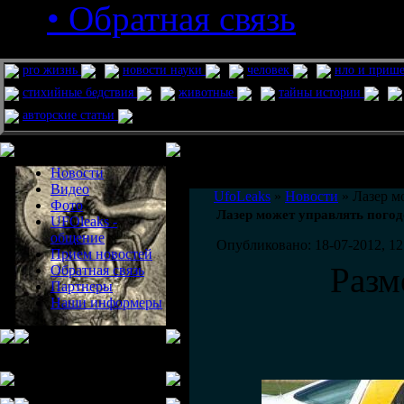
• Обратная связь
pro жизнь
новости науки
человек
нло и приш
стихийные бедствия
животные
тайны истории
авторские статьи
Меню сайта
Информация
Комментировать статьи на сайте 
Новости
публикации.
Видео
UfoLeaks
»
Новости
» Лазер м
Фото
Лазер может управлять пого
UFOleaks -
общение
Опубликовано: 18-07-2012, 12
Прием новостей
Разм
Обратная связь
Партнеры
Наши информеры