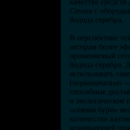
качестве средств
Cessna с оборудо
йодида серебра.
В перспективе те
авторам более эф
применяемый сег
йодида серебра. 
использовать сам
(первоначально —
способные достав
и экологические 
«сеяния бури» не
количество азотн
возникающей при