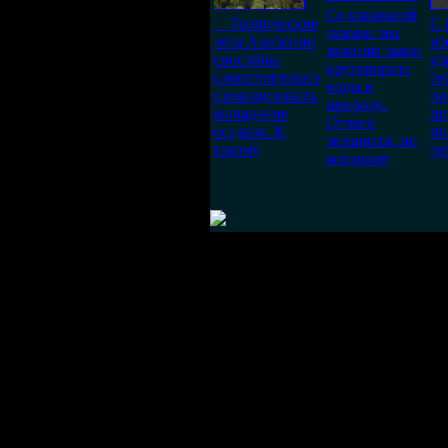
Со школьной
Тропические
С 
скамьи мы
леса Амазонии
из
помним закон
способны
яд
круговорота
самостоятельно
те
воды в
провоцировать
ор
природе.
выпадение
пр
Отчего
осадков. К
по
механизм, по
такому
те
которому