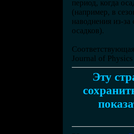
период, когда ос
(например, в сез
наводнения из-за
осадков).
Соответствующая 
Journal of Physics
Эту ст
сохранить
показа