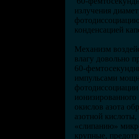
60-фемтосекундн
излучения диамет
фотодиссоциацию
конденсацией кап
Механизм воздей
влагу довольно п
60-фемтосекундн
импульсами мощно
фотодиссоциации 
ионизированного 
окислов азота об
азотной кислоты,
«слипанию» микро
крупные, предотв