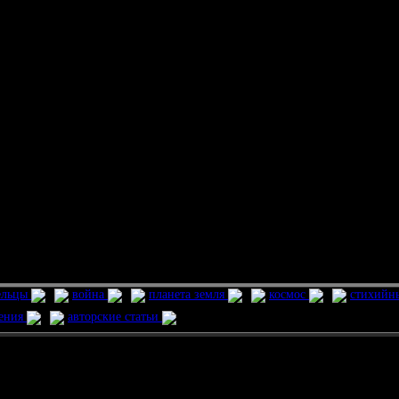
ельцы
война
планета земля
космос
стихийн
ления
авторские статьи