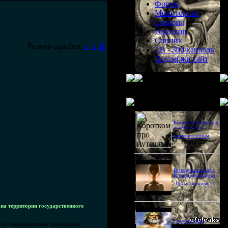
Форум
Мониторинг
планеты
Гороскоп
Сонник
A
Размер шрифта:
A
A
ТВ - 300 каналов
Поддержи сайт
Последнее видео
Короткометражка про
путешествия во
времени и эгоизм.
Битва цивилизаций с
Игорем Прокопенко.
"Письма из космоса"
 на территории государственного
Странное дело.
ов, предварительно припарковав