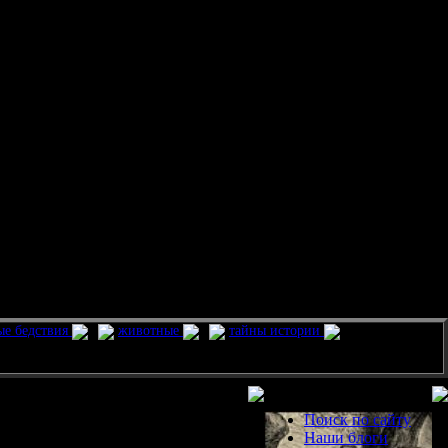
ые бедствия
животные
тайны истории
Разделы
Поиск по сайту
Наши блоги