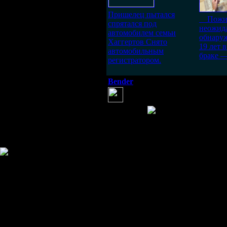
Пришелец пытался
Пожил
спрятался под
неожида
автомобилем семьи
обнаруж
Хаггертов Снято
19 лет 
автомобильным
браке —
регистратором.
Bender
(25 января 2012 09:19)
Аэропорт, выгул собак, ЛОСЬ
меня других эмоций не вызыв
потопчет,,,
И еще она поб
машине, что бы там выгуливать с
Информация
Комментировать статьи на сайте 