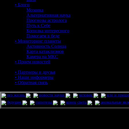
• Блоги
Мозаика
Альтернативная наука
Прогнозы астролога
Путь к Себе
Копилка интересного
Помогаем в беде
• Мониторинг планеты
Активность Солнца
Карта катаклизмов
Камера на МКС
• Прием новостей
• Партнеры и друзья
• Наши информеры
• Обратная связь
pro жизнь
новости науки
человек
нло и приш
будущее
гипотезы
конец света
аномальные яв