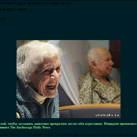
лучший друг человека и враг лося
 и враг лося
:37
той, чтобы заставить животное прекратить вести себя агрессивно. Инцидент произошел
 пишет The Anchorage Daily News.
оротеа Тейлор и ее 82-летний супруг Джордж Мерфи выгуливали в аэропорту двух своих пс