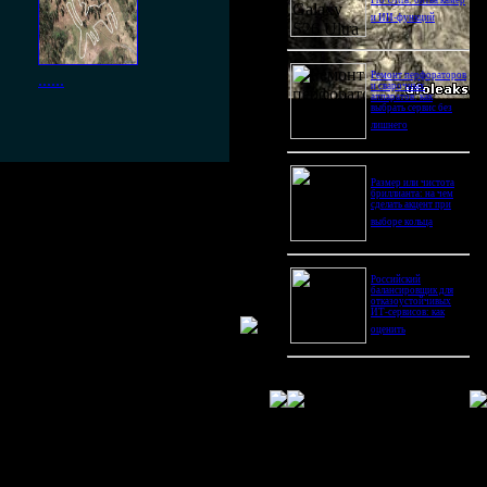
Pro Ultra: битва камер
и ИИ-функций
Ремонт перфораторов
......
и сварочных
аппаратов: как
выбрать сервис без
лишнего
Размер или чистота
смеха, почемуто этот пост у
бриллианта: на чем
сделать акцент при
дроме и лось вас не
выборе кольца
риехали на аэродром на
Российский
балансировщик для
отказоустойчивых
ИТ-сервисов: как
оценить