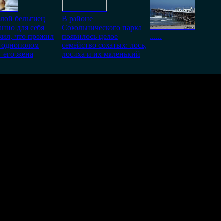
ой бельгиец
В районе
нно для себя
Сокольнического парка
ил, что прожил
появилось целое
......
в однополом
семейство сохатых: лось,
 его жена
лосиха и их маленький
, бабка с лопатой, покалеченый пинсионер,,, Простите но кроме 
ает. Могу сказать одно: Не надо выгуливать своих собак на аэро
ежала в машину за лопатой, простите может я идиот, они что п
воих собак?
возможно только в течении
30
дней со дня публикации.