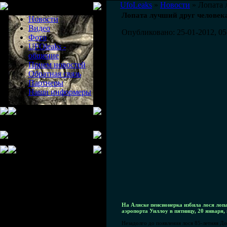
Меню сайта
UfoLeaks
»
Новости
» Лопата 
Лопата лучший друг человека
Новости
Видео
Опубликовано: 25-01-2012, 05
Фото
UFOleaks -
общение
Прием новостей
Обратная связь
Партнеры
Наши информеры
На Аляске пенсионерка избила лося лопа
аэропорта Уиллоу в пятницу, 20 января,
Незадолго до появления лося 85-летняя Д