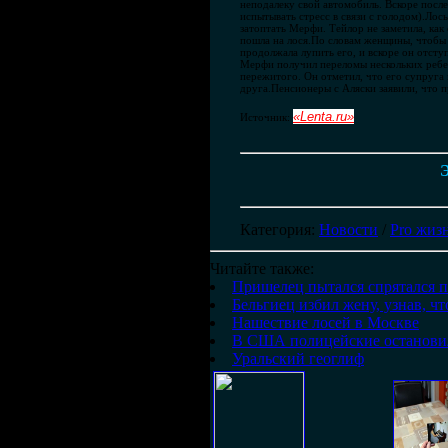
неподалеку свой автомобиль. Вскоре после
испытывать стресс в связи с голодом).Лос
затоптать Мерфи. Тейлор не заметила, как 
пошла на лося.По словам женщины, чтобы 
продолжала лупить его, и вскоре он отсту
Мерфи получил переломы нескольких ребер
пережитого. Он отметил, что его супруга
друга.Пенсионеры с Аляски заявили, что п
«Lenta.ru»
Источник:
Э
Категория
:
Новости
/
Pro жиз
Читайте также:
Пришелец пытался спрятался 
Бельгиец избил жену, узнав, ч
Нашествие лосей в Москве
В США полицейские остановил
Уральский геоглиф