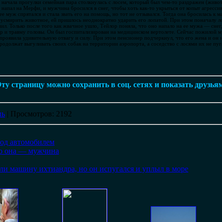
 начала прогулки семейная пара столкнулась с лосем, который был чем-то раздражен (живо
ь напал на Мерфи, и мужчина бросился в снег, чтобы хоть как-то укрыться от копыт агресс
ее муж спрятался и стала звать его на помощь, но тот не отзывался. Тогда она бросилась к
усмирить животное, ей пришлось неоднократно ударить его лопатой. При этом поначалу ло
пил. Только после того как жвачное ушло, Тейлор поняла, что оно напало на ее мужа — снег
 и травму головы. Он был госпитализирован на медицинском вертолете. Сейчас пожилой м
 проявила удивительную отвагу и силу. При этом пенсионер подчеркнул, что его жена и он
родолжат выгуливать своих собак на территории аэропорта, а соседство с лосями их не пугае
ту страницу можно сохранить в соц. сетях и показать друзья
нь
|
Просмотров
: 2192
под автомобилем
то она — мужчина
и машину ихтиандра, но он испугался и уплыл в море