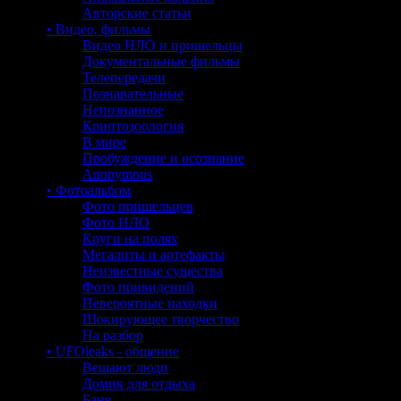
Авторские статьи
• Видео, фильмы
Видео НЛО и пришельцы
Документальные фильмы
Телепередачи
Познавательные
Непознанное
Криптозоология
В мире
Пробуждение и осознание
Anonymous
• Фотоальбом
Фото пришельцев
Фото НЛО
Круги на полях
Мегалиты и артефакты
Неизвестные существа
Фото привидений
Невероятные находки
Шокирующее творчество
На разбор
• UFOleaks - общение
Вещают люди
Домик для отдыха
Баня