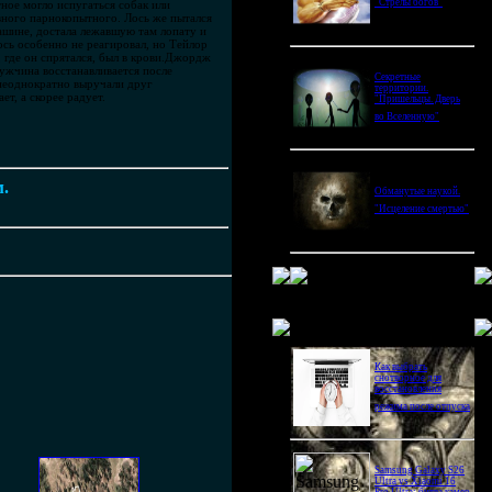
"Стрелы богов"
тное могло испугаться собак или
ивного парнокопытного. Лось же пытался
 машине, достала лежавшую там лопату и
сь особенно не реагировал, но Тейлор
, где он спрятался, был в крови.Джордж
ужчина восстанавливается после
Секретные
 неоднократно выручали друг
территории.
т, а скорее радует.
"Пришельцы. Дверь
во Вселенную"
м.
Обманутые наукой.
"Исцеление смертью"
Новое в блогах
Как выбрать
снотворное для
восстановления
режима после отпуска
Samsung Galaxy S26
Ultra vs Xiaomi 16