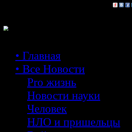
Расскажи друзьям:
• Главная
• Все Новости
Pro жизнь
Новости науки
Человек
НЛО и пришельцы