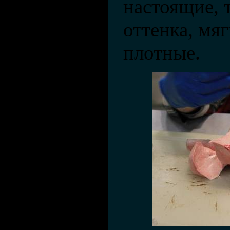
настоящие, 
оттенка, мяг
плотные.