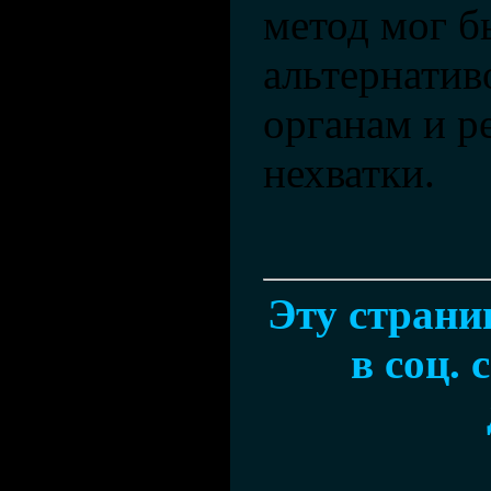
метод мог б
альтернатив
органам и р
нехватки.
Эту страни
в соц. 