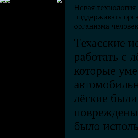
Новая технология
поддерживать орг
организма человек
Техасские и
работать с л
которые уме
автомобильн
лёгкие был
повреждены
было исполь