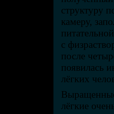
структуру п
камеру, зап
питательной
с физраствор
после четырё
появилась и
лёгких чело
Выращенные
лёгкие очен