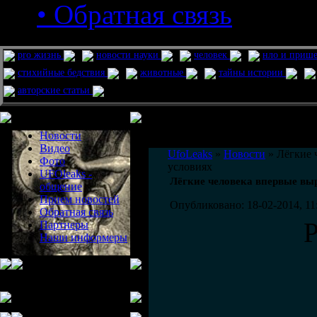
• Обратная связь
pro жизнь
новости науки
человек
нло и приш
стихийные бедствия
животные
тайны истории
авторские статьи
Меню сайта
Информация
Комментировать статьи на сайте 
Новости
публикации.
Видео
UfoLeaks
»
Новости
» Лёгкие 
Фото
условиях
UFOleaks -
Лёгкие человека впервые вы
общение
Прием новостей
Опубликовано: 18-02-2014, 11
Обратная связь
Партнеры
Наши информеры