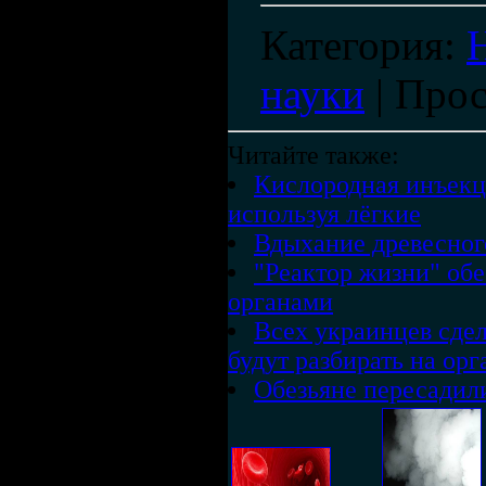
Категория
:
науки
|
Прос
Читайте также:
Кислородная инъекц
используя лёгкие
Вдыхание древесног
"Реактор жизни" об
органами
Всех украинцев сде
будут разбирать на ор
Обезьяне пересадил