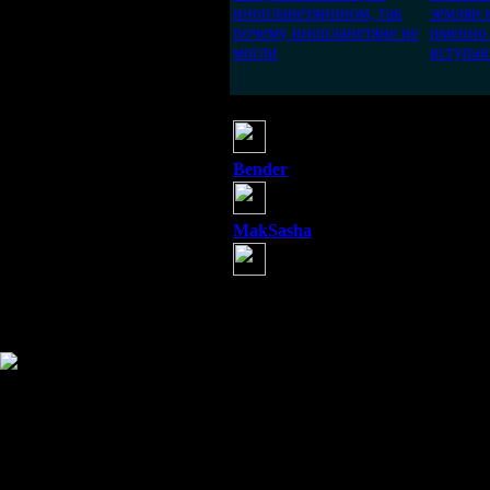
инопланетянином, так
землян 
почему инопланетяне не
именно 
могли
вступаю
Олег Петрович
(22 марта 2012 06:42)
Так и знал,что Аршавин ино
Bender
(22 марта 2012 09:17)
Да все они гуманоиды,,,
MakSasha
(28 марта 2012 07:16)
То, что мы идиоты, извините
Правильно - Страна идиотов!
связываться, плохому научим. А ж
Информация
Комментировать статьи на сайте 