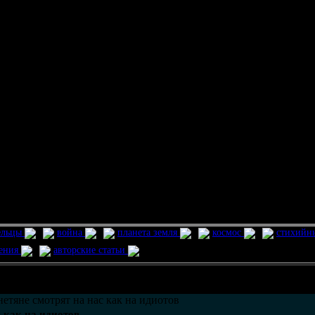
ельцы
война
планета земля
космос
стихийн
ления
авторские статьи
етяне смотрят на нас как на идиотов
 как на идиотов