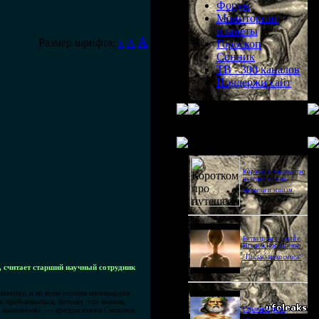
Форум
Мониторинг
планеты
A
Размер шрифта:
A
Гороскоп
A
Сонник
ТВ - 300 каналов
Поддержи сайт
Последнее видео
Короткометражка про
путешествия во
времени и эгоизм.
Битва цивилизаций с
Игорем Прокопенко.
"Письма из космоса"
, считает старший научный сотрудник
лактику, и ко всем сотням миллиардов
е приближаться, потому что знания,
о населения», — предположил Смирнов.
Странное дело.