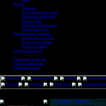
• Блоги
Мозаика
Альтернативная наука
Прогнозы астролога
Путь к Себе
Копилка интересного
Помогаем в беде
• Мониторинг планеты
Активность Солнца
Карта катаклизмов
Камера на МКС
• Прием новостей
• Партнеры и друзья
• Наши информеры
• Обратная связь
pro жизнь
новости науки
человек
нло и приш
будущее
гипотезы
конец света
аномальные яв
Меню сайта
UfoLeaks
»
Новости
» Иноплан
Инопланетяне смотрят на нас