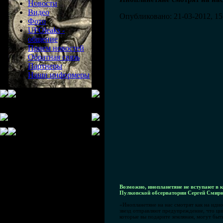
Новости
Видео
Опубликовано: 21-03-2012, 15
Фото
UFOleaks -
общение
Прием новостей
Обратная связь
Партнеры
Наши информеры
Возможно, инопланетяне не вступают в 
Пулковской обсерватории Сергей Смирн
«Инопланетяне на нас смотрят как на идио
звезд отправляют предупреждение, что цив
которые вы подарите землянам, могут быт