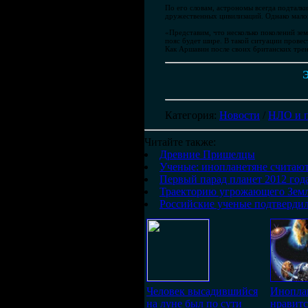
По его словам, астрономы всегда подталк
дружественных цивилизаций. Однако малов
«Представим, что несколько поколений зем
пояс будет шире. В такой ситуации прове
Как Аршавин после своих британских трен
Э
Категория
:
Новости
/
НЛО и 
Читайте также:
Древние Пришелцы
Ученые: инопланетяне считаю
Первый парад планет 2012 года
Траекторию угрожающего Земл
Российские ученые подтвердил
Человек высадившийся
Инопла
на луне был по сути
нравит