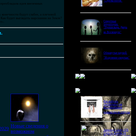
"Стрелы богов"
 преобладала идея внеземных
 конечности будут слабее, а плечевой
Как будет выглядеть марсианин на Земле?
т».
Секретные
территории.
"Пришельцы. Дверь
м.
во Вселенную"
Обманутые наукой.
"Исцеление смертью"
Новое в блогах
Как выбрать
снотворное для
восстановления
режима после отпуска
Новые сведения о
2029
Samsung Galaxy S26
возможном
Ultra vs Xiaomi 16