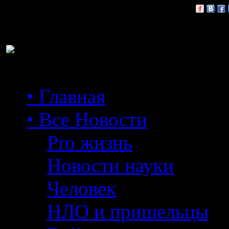
Расскажи друзьям:
• Главная
• Все Новости
Pro жизнь
Новости науки
Человек
НЛО и пришельцы