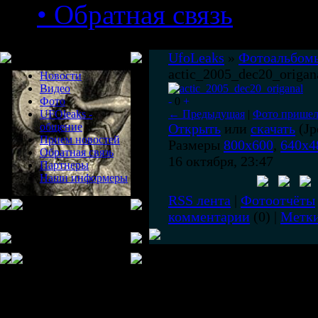
• Обратная связь
Меню сайта
UfoLeaks
»
Фотоальбом
actic_2005_dec20_origan
Новости
Видео
Фото
-
0
+
UFOleaks -
← Предыдущая
|
Фото пришел
общение
Открыть
или
скачать
(Jp
Прием новостей
Размеры
800x600
,
640x4
Обратная связь
16 октября, 23:47
Партнеры
Наши информеры
RSS лента
|
Фотоотчёты
комментарии
(0) |
Метк