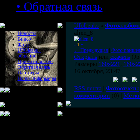
• Обратная связь
Меню сайта
UfoLeaks
»
Фотоальбом
alien_8
Новости
Видео
Фото
-
1
+
UFOleaks -
← Предыдущая
|
Фото пришел
общение
Открыть
или
скачать
(Jp
Прием новостей
Размеры
160x221
,
160x2
Обратная связь
16 октября, 23:47
Партнеры
Наши информеры
RSS лента
|
Фотоотчёты
комментарии
(0) |
Метк