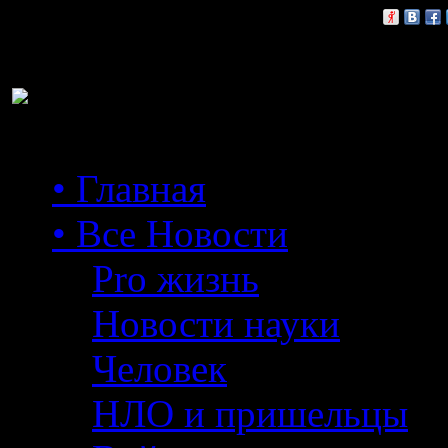
Расскажи друзьям:
• Главная
• Все Новости
Pro жизнь
Новости науки
Человек
НЛО и пришельцы