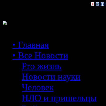
Расскажи друзьям:
• Главная
• Все Новости
Pro жизнь
Новости науки
Человек
НЛО и пришельцы