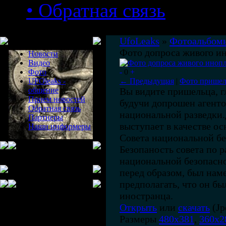
• Обратная связь
Меню сайта
UfoLeaks
»
Фотоальбом
Фото допроса живого и
Новости
Видео
Фото
-
0
+
UFOleaks -
← Предыдущая
|
Фото пришел
общение
Вы видите пришельца, г
Прием новостей
будучи допрошен агенто
Обратная связь
национальной разведки
Партнеры
выступает в качестве ос
Наши информеры
Совета национальной б
Безопаность совета по р
национальной безопасн
перед образом, был на
предполагать, что он бы
иностранца.
Открыть
или
скачать
(Jp
Размеры
480x381
,
360x2