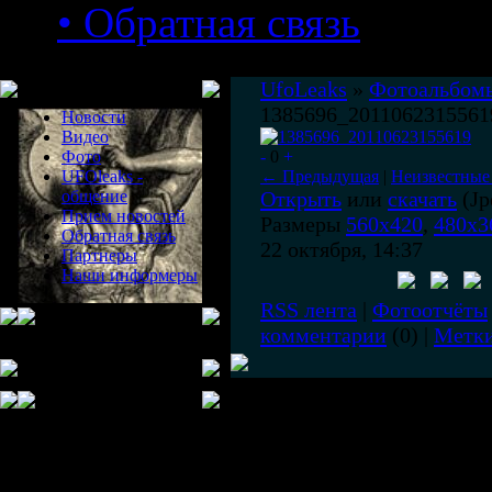
• Обратная связь
Меню сайта
UfoLeaks
»
Фотоальбом
1385696_2011062315561
Новости
Видео
Фото
-
0
+
UFOleaks -
← Предыдущая
|
Неизвестные
общение
Открыть
или
скачать
(Jp
Прием новостей
Размеры
560x420
,
480x3
Обратная связь
22 октября, 14:37
Партнеры
Наши информеры
RSS лента
|
Фотоотчёты
комментарии
(0) |
Метк