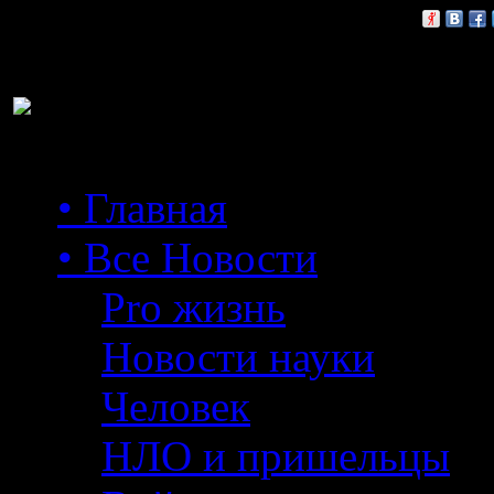
Расскажи друзьям:
• Главная
• Все Новости
Pro жизнь
Новости науки
Человек
НЛО и пришельцы