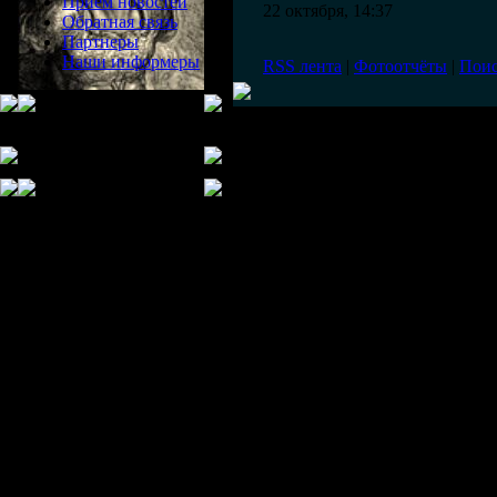
Прием новостей
22 октября, 14:37
Обратная связь
Партнеры
Наши информеры
RSS лента
|
Фотоотчёты
|
Пои