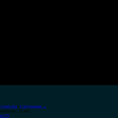
 существа
|
Следующая →
0x429 пкс, 25 кб)
0x279