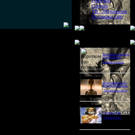
Гороскоп
Сонник
ТВ - 300 каналов
Поддержи сайт
Последнее видео
Короткометражка про
путешествия во
времени и эгоизм.
Битва цивилизаций с
Игорем Прокопенко.
"Письма из космоса"
Странное дело.
"Стрелы богов"