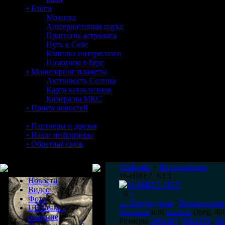
• Блоги
Мозаика
Альтернативная наука
Прогнозы астролога
Путь к Себе
Копилка интересного
Помогаем в беде
• Мониторинг планеты
Активность Солнца
Карта катаклизмов
Камера на МКС
• Прием новостей
• Партнеры и друзья
• Наши информеры
• Обратная связь
Меню сайта
UfoLeaks
»
Фотоальбомы
16-HiRE7_NET
Новости
Видео
-
0
+
Фото
← Предыдущая
|
Неизвестные
UFOleaks -
Открыть
или
скачать
(Jpeg, 40
общение
Размеры
360x387
,
260x279
,
26