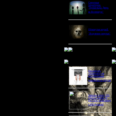
Секретные
территории.
"Пришельцы. Дверь
во Вселенную"
Обманутые наукой.
"Исцеление смертью"
Новое в блогах
Как выбрать
снотворное для
восстановления
режима после отпуска
Samsung Galaxy S26
Ultra vs Xiaomi 16
Pro Ultra: битва камер
и ИИ-функций