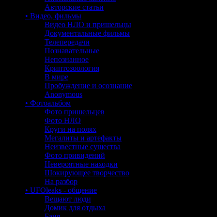
Авторские статьи
• Видео, фильмы
Видео НЛО и пришельцы
Документальные фильмы
Телепередачи
Познавательные
Непознанное
Криптозоология
В мире
Пробуждение и осознание
Anonymous
• Фотоальбом
Фото пришельцев
Фото НЛО
Круги на полях
Мегалиты и артефакты
Неизвестные существа
Фото привидений
Невероятные находки
Шокирующее творчество
На разбор
• UFOleaks - общение
Вещают люди
Домик для отдыха
Баня