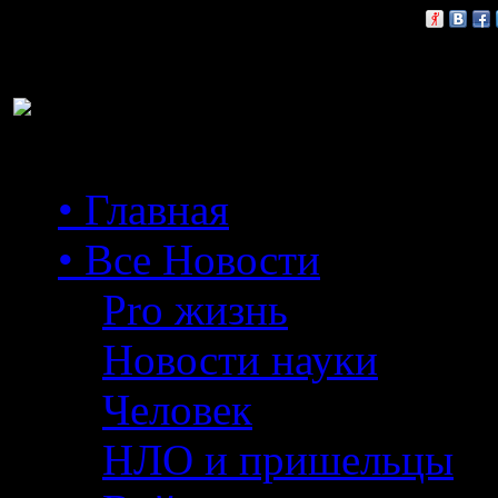
Расскажи друзьям:
• Главная
• Все Новости
Pro жизнь
Новости науки
Человек
НЛО и пришельцы