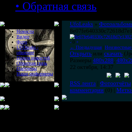
• Обратная связь
Меню сайта
UfoLeaks
»
Фотоальбом
8e07fe640330c72618d7e
Новости
Видео
Фото
-
0
+
UFOleaks -
← Предыдущая
|
Неизвестные
общение
Открыть
или
скачать
(Jp
Прием новостей
Размеры
480x288
,
480x2
Обратная связь
22 октября, 14:37
Партнеры
Наши информеры
RSS лента
|
Фотоотчёты
комментарии
(0) |
Метк