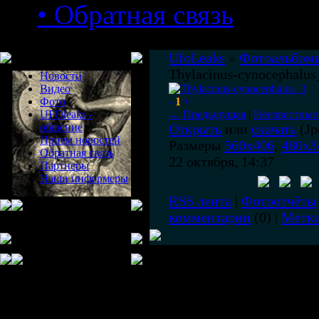
• Обратная связь
Меню сайта
UfoLeaks
»
Фотоальбом
Thylacinus-cynocephalus
Новости
Видео
Фото
-
1
+
UFOleaks -
← Предыдущая
|
Неизвестные
общение
Открыть
или
скачать
(Jp
Прием новостей
Размеры
560x406
,
480x3
Обратная связь
22 октября, 14:37
Партнеры
Наши информеры
RSS лента
|
Фотоотчёты
комментарии
(0) |
Метк