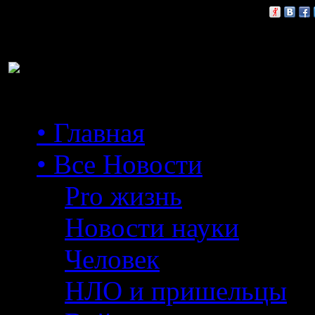
Расскажи друзьям:
• Главная
• Все Новости
Pro жизнь
Новости науки
Человек
НЛО и пришельцы