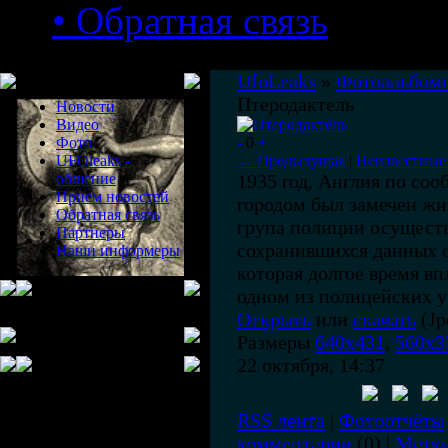
• Обратная связь
Меню сайта
UfoLeaks
»
Фотоальбом
Птеродактель
Новости
Видео
Фото
-
0
+
UFOleaks -
← Предыдущая
|
Неизвестные
общение
1935 год, Англия по со
Прием новостей
городом был замечен жи
Обратная связь
група полиции осуществ
Партнеры
сохранившихся данных о
Наши информеры
которая долгое время вп
одном из полицейских у
Открыть
или
скачать
(Jp
Размеры
640x431
,
560x3
22 октября, 14:37
RSS лента
|
Фотоотчёты
комментарии
(0) |
Метк