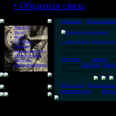
• Обратная связь
Меню сайта
UfoLeaks
»
Фотоальбом
Чудище со дна морского
Новости
Видео
Фото
-
0
+
UFOleaks -
← Предыдущая
|
Неизвестные
общение
Эту невиданную зверуш
Прием новостей
черного моря в Феодосии
Обратная связь
Открыть
или
скачать
(Jp
Партнеры
Размеры
360x268
,
360x2
Наши информеры
22 октября, 14:37
RSS лента
|
Фотоотчёты
комментарии
(0) |
Метк