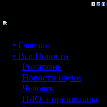
Расскажи друзьям:
• Главная
• Все Новости
Pro жизнь
Новости науки
Человек
НЛО и пришельцы