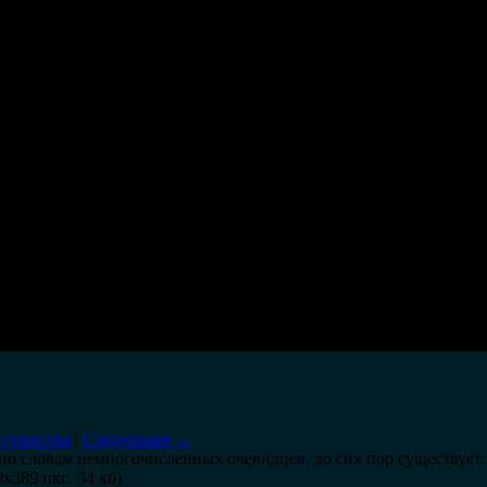
 существа
|
Следующая →
по словам немногочисленных очевидцев, до сих пор существует.
0x389 пкс, 34 кб)