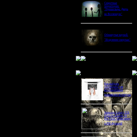
Секретные
территории.
"Пришельцы. Дверь
во Вселенную"
Обманутые наукой.
"Исцеление смертью"
Новое в блогах
Как выбрать
снотворное для
восстановления
режима после отпуска
Samsung Galaxy S26
Ultra vs Xiaomi 16
Pro Ultra: битва камер
и ИИ-функций