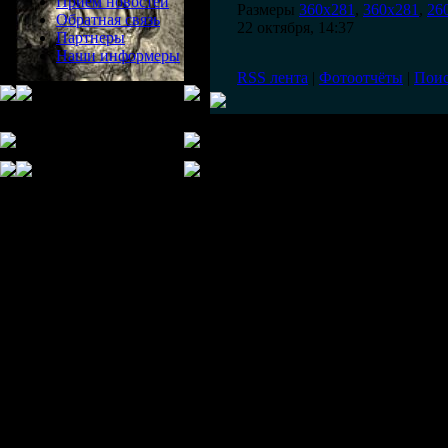
Прием новостей
Размеры
360x281
,
360x281
,
26
Обратная связь
22 октября, 14:37
Партнеры
Наши информеры
RSS лента
|
Фотоотчёты
|
Пои