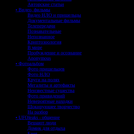
Авторские статьи
• Видео, фильмы
Видео НЛО и пришельцы
Документальные фильмы
Телепередачи
Познавательные
Непознанное
Криптозоология
В мире
Пробуждение и осознание
Anonymous
• Фотоальбом
Фото пришельцев
Фото НЛО
Круги на полях
Мегалиты и артефакты
Неизвестные существа
Фото привидений
Невероятные находки
Шокирующее творчество
На разбор
• UFOleaks - общение
Вещают люди
Домик для отдыха
Баня