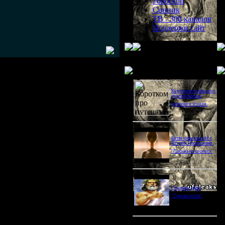
Гороскоп
Сонник
ТВ - 300 каналов
Поддержи сайт
Последнее видео
Короткометражка про
путешествия во
времени и эгоизм.
Битва цивилизаций с
Игорем Прокопенко.
"Письма из космоса"
Странное дело.
"Стрелы богов"