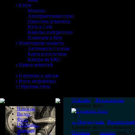
• Блоги
Мозаика
Альтернативная наука
Прогнозы астролога
Путь к Себе
Копилка интересного
Помогаем в беде
• Мониторинг планеты
Активность Солнца
Карта катаклизмов
Камера на МКС
• Прием новостей
• Партнеры и друзья
• Наши информеры
• Обратная связь
Меню сайта
UfoLeaks
»
Фотоальбомы
Единорог фото
Новости
Видео
-
0
+
Фото
← Предыдущая
|
Неизвестные
UFOleaks -
Единорог фото, это животное 
общение
Открыть
или
скачать
(Jpeg, 50