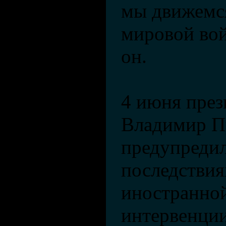
мы движемся
мировой вой
он.
4 июня през
Владимир П
предупредил
последстви
иностранно
интервенци