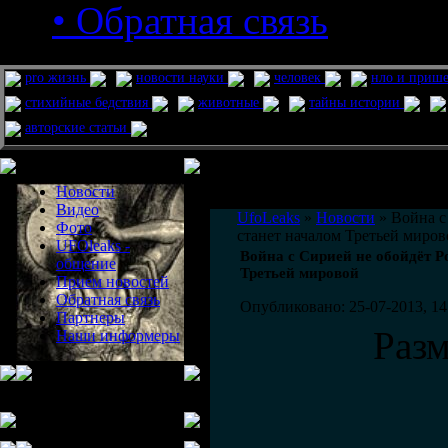
• Обратная связь
pro жизнь
новости науки
человек
нло и приш
стихийные бедствия
животные
тайны истории
авторские статьи
Меню сайта
Информация
Комментировать статьи на сайте 
Новости
публикации.
Видео
UfoLeaks
»
Новости
» Война с
Фото
станет началом Третьей миров
UFOleaks -
Война с Сирией не обойдёт Ро
общение
Третьей мировой
Прием новостей
Обратная связь
Опубликовано: 25-07-2013, 14
Партнеры
Раз
Наши информеры