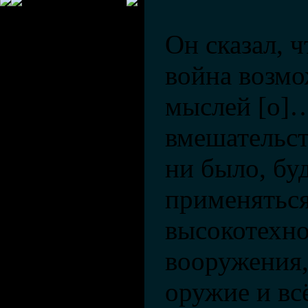
Он сказал, 
война возмо
мыслей [о]
вмешательст
ни было, бу
применяться
высокотехн
вооружения,
оружие и всё