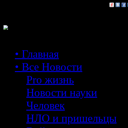
Расскажи друзьям:
• Главная
• Все Новости
Pro жизнь
Новости науки
Человек
НЛО и пришельцы