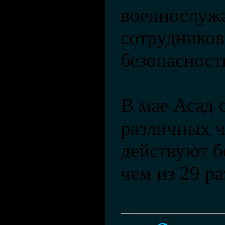
военнослуж
сотрудников
безопасност
В мае Асад с
различных ч
действуют б
чем из 29 р