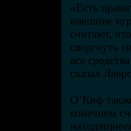
«Есть прави
внешние игр
считают, что
свергнуть с
все средств
сказал Лавро
О’Киф также
конечном сч
находящиеся