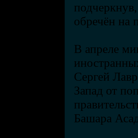
подчеркнув,
обречён на 
В апреле ми
иностранных
Сергей Лавр
Запад от по
правительст
Башара Асад