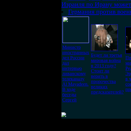
Израиля по Ирану может
Германия против воен
Министр
иностранных
Будет ли третья
дел России
Пр
мировая война
дал
ми
в 2013 году?
интервью
Ре
Стоит ли
ливанскому
Эр
верить в
телеканалу
в 
пророчества
Al Mayadeen.
со
великих
В ходе
пр
предсказателей?
беседы
Сергей